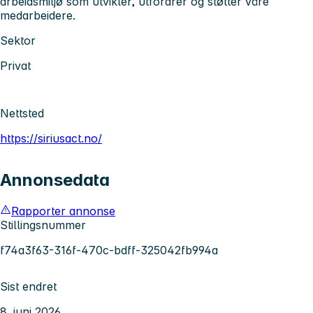
arbeidsmiljø som utvikler, utfordrer og støtter våre
medarbeidere.
Sektor
Privat
Nettsted
https://siriusact.no/
Annonsedata
Rapporter annonse
Stillingsnummer
f74a3f63-316f-470c-bdff-325042fb994a
Sist endret
8. juni 2026