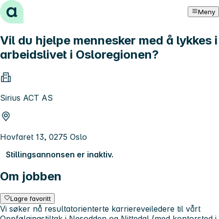
Hopp til innhold
Meny
Vil du hjelpe mennesker med å lykkes i
arbeidslivet i Osloregionen?
Sirius ACT AS
Hovfaret 13, 0275 Oslo
Stillingsannonsen er inaktiv.
Om jobben
Lagre favoritt
Vi søker nå resultatorienterte karriereveiledere til vårt
Oppfølgingstiltak i Nesodden og Nittedal (med kontorsted i