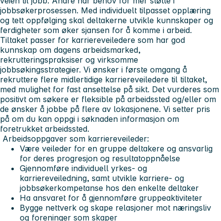
veien til jobb. Andre har behov for mer støtte i
jobbsøkerprosessen. Med individuelt tilpasset opplæring
og tett oppfølging skal deltakerne utvikle kunnskaper og
ferdigheter som øker sjansen for å komme i arbeid.
Tiltaket passer for karriereveiledere som har god
kunnskap om dagens arbeidsmarked,
rekrutteringspraksiser og virksomme
jobbsøkingsstrategier. Vi ønsker i første omgang å
rekruttere flere midlertidige karriereveiledere til tiltaket,
med mulighet for fast ansettelse på sikt. Det vurderes som
positivt om søkere er fleksible på arbeidssted og/eller om
de ønsker å jobbe på flere av lokasjonene. Vi setter pris
på om du kan oppgi i søknaden informasjon om
foretrukket arbeidssted.
Arbeidsoppgaver som karriereveileder:
Være veileder for en gruppe deltakere og ansvarlig
for deres progresjon og resultatoppnåelse
Gjennomføre individuell yrkes- og
karriereveiledning, samt utvikle karriere- og
jobbsøkerkompetanse hos den enkelte deltaker
Ha ansvaret for å gjennomføre gruppeaktiviteter
Bygge nettverk og skape relasjoner mot næringsliv
og foreninger som skaper