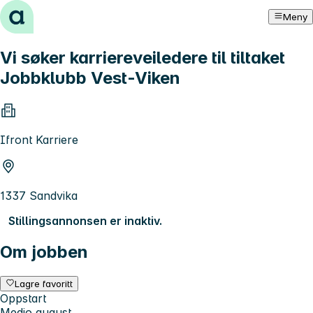
Hopp til innhold
Meny
Vi søker karriereveiledere til tiltaket
Jobbklubb Vest-Viken
Ifront Karriere
1337 Sandvika
Stillingsannonsen er inaktiv.
Om jobben
Lagre favoritt
Oppstart
Medio august