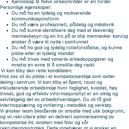
Kjennskap til Navs virkeområder er en fordel
Personlige egenskaper:
Du må ha en tydelig og motiverende
kommunikasjonsform
Du må være profesjonell, pålitelig og initiativrik
Du må kunne identifisere deg med et likeverdig
menneskesyn og en tro på at alle mennesker kan/og
ønsker å være til nytte i samfunnet
Du må ha god og tydelig rolleforståelse, og kunne
jobbe etter et tydelig mandat
Du må trives med varierte arbeidsoppgaver og
inneha en evne til å omstille deg raskt
Vi kan tilby den rette kandidaten:
Hos oss vil du jobbe i et kompetansemiljø som setter
deling i sentrum. Vi kan tilby et åpent, raust og
inkluderende arbeidsmiljø hvor faglighet, kvalitet, høy
trivsel, god og effektiv informasjonsflyt er en viktig og
selvfølgelig del av arbeidshverdagen. Du vil få god
internopplæring og innføring i metodikk og verktøy.
Vi ønsker team bestående av ansatte med ulik bakgrunn,
og vil rekruttere etter en definert sammensetning av
kompetanse iht. avtalen med Nav og vår
rekrutteringsstrategi. Dette innebærer at vi ønsker en