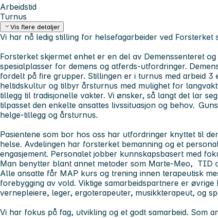
Arbeidstid
Turnus
Vis flere detaljer
Vi har nå ledig stilling for helsefagarbeider ved Forsterket
Forsterket skjermet enhet er en del av Demenssenteret 
spesialplasser for demens og atferds-utfordringer. Demens
fordelt på fire grupper. Stillingen er i turnus med arbeid 3 
heltidskultur og tilbyr årsturnus med mulighet for langvak
tillegg til tradisjonelle vakter. Vi ønsker, så langt det lar s
tilpasset den enkelte ansattes livssituasjon og behov. Gunst
helge-tillegg og årsturnus.
Pasientene som bor hos oss har utfordringer knyttet til d
helse. Avdelingen har forsterket bemanning og et person
engasjement. Personalet jobber kunnskapsbasert med fok
Man benytter blant annet metoder som Marte-Meo, TID og
Alle ansatte får MAP kurs og trening innen terapeutisk me
forebygging av vold. Viktige samarbeidspartnere er øvrige 
vernepleiere, leger, ergoterapeuter, musikkterapeut, og spe
Vi har fokus på fag, utvikling og et godt samarbeid. Som an