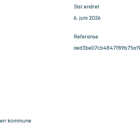
Sist endret
6. juni 2026
Referanse
aed3be07cb4847f89b75a1
ergen kommune