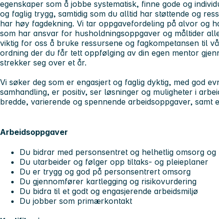
egenskaper som å jobbe systematisk, finne gode og individu
og faglig trygg, samtidig som du alltid har støttende og res
har høy fagdekning. Vi tar oppgavefordeling på alvor og 
som har ansvar for husholdningsoppgaver og måltider alle
viktig for oss å bruke ressursene og fagkompetansen til vår
ordning der du får tett oppfølging av din egen mentor gj
strekker seg over et år.
Vi søker deg som er engasjert og faglig dyktig, med god e
samhandling, er positiv, ser løsninger og muligheter i arbei
bredde, varierende og spennende arbeidsoppgaver, samt et
Arbeidsoppgaver
Du bidrar med personsentret og helhetlig omsorg og
Du utarbeider og følger opp tiltaks- og pleieplaner
Du er trygg og god på personsentrert omsorg
Du gjennomfører kartlegging og risikovurdering
Du bidra til et godt og engasjerende arbeidsmiljø
Du jobber som primærkontakt