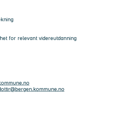
ekning
het for relevant videreutdanning
kommune.no
sdottir@bergen.kommune.no