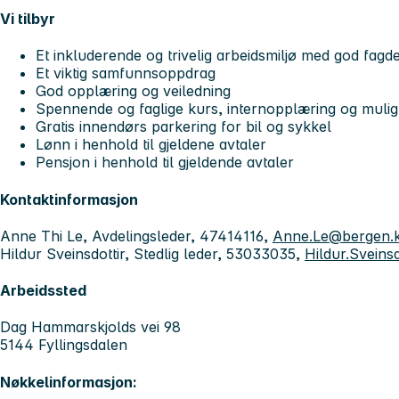
Vi tilbyr
Et inkluderende og trivelig arbeidsmiljø med god fagd
Et viktig samfunnsoppdrag
God opplæring og veiledning
Spennende og faglige kurs, internopplæring og mulig
Gratis innendørs parkering for bil og sykkel
Lønn i henhold til gjeldene avtaler
Pensjon i henhold til gjeldende avtaler
Kontaktinformasjon
Anne Thi Le, Avdelingsleder, 47414116,
Anne.Le@bergen.
Hildur Sveinsdottir, Stedlig leder, 53033035,
Hildur.Svein
Arbeidssted
Dag Hammarskjolds vei 98
5144 Fyllingsdalen
Nøkkelinformasjon: