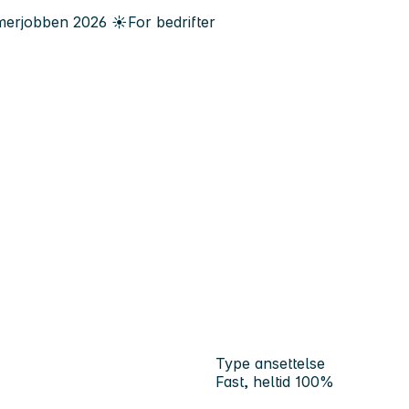
erjobben
2026
☀️
For bedrifter
Type ansettelse
Fast, heltid 100%