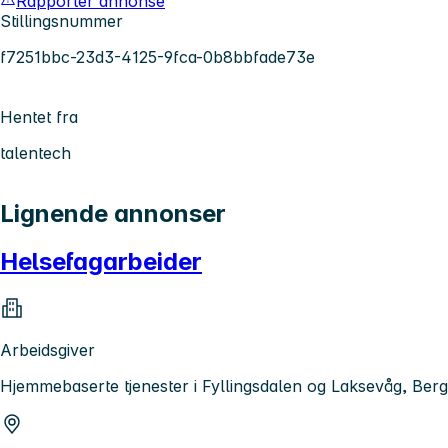
Rapporter annonse
Stillingsnummer
f7251bbc-23d3-4125-9fca-0b8bbfade73e
Hentet fra
talentech
Lignende annonser
Helsefagarbeider
Arbeidsgiver
Hjemmebaserte tjenester i Fyllingsdalen og Laksevåg, B