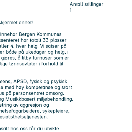
Antall stillinger
1
 skjermet enhet!
og innehar Bergen Kommunes
senteret har totalt 33 plasser
eller 4. hver helg. Vi satser på
ter både på ukedager og helg, i
eg gjøres, å tilby turnuser som er
ige lønnsavtaler i forhold til
emens, APSD, fysisk og psykisk
ale med høy kompetanse og stort
us på personsentret omsorg.
 Musikkbasert miljøbehandling.
string av aggresjon og
helsefagarbeidere, sykepleiere,
sialisthelsetjenesten.
satt hos oss får du utvikle