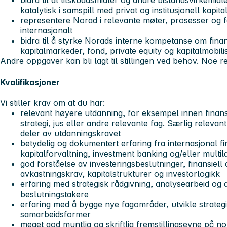
bidra til at tilskuddsmidler og andre bistandsvirkemid
katalytisk i samspill med privat og institusjonell kapita
representere Norad i relevante møter, prosesser og f
internasjonalt
bidra til å styrke Norads interne kompetanse om finan
kapitalmarkeder, fond, private equity og kapitalmobil
Andre oppgaver kan bli lagt til stillingen ved behov. Noe 
Kvalifikasjoner
Vi stiller krav om at du har:
relevant høyere utdanning, for eksempel innen fina
strategi, jus eller andre relevante fag. Særlig releva
deler av utdanningskravet
betydelig og dokumentert erfaring fra internasjonal fi
kapitalforvaltning, investment banking og/eller multila
god forståelse av investeringsbeslutninger, finansiell 
avkastningskrav, kapitalstrukturer og investorlogikk
erfaring med strategisk rådgivning, analysearbeid og 
beslutningstakere
erfaring med å bygge nye fagområder, utvikle strategi
samarbeidsformer
meget god muntlig og skriftlig fremstillingsevne på 