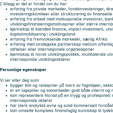
I tillegg er det er fordel om du har:
erfaring fra private markeder, fondsinvesteringer, dire
investeringskomiteer eller strukturering av finansiell
erfaring fra arbeid med institusjonelle investorer, ban
utviklingsfinansieringsinstitusjoner eller større intern
kjennskap til blended finance, impact investment, utvik
kapitalmobilisering i utviklingsland
erfaring fra fremvoksende markeder, særlig Afrika
erfaring med strategiske partnerskap mellom offentlig
stiftelser eller internasjonale organisasjoner
kjennskap til norsk utviklingspolitikk, multilaterale ut
internasjonale utviklingsaktører
Personlige egenskaper
Vi ser etter deg som:
bygger tillit og relasjoner på tvers av fagmiljøer, sekt
er en lagspiller og samarbeider godt både internt og
kan representere Norad på en trygg og profesjonell
internasjonale aktører
har sterk analytisk evne og solid kommersiell forståe
kan omsette kompleks finansfaglig kunnskap til tydel