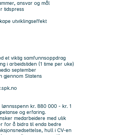
 rammer, ansvar og mål
er tidspress
skape utviklingseffekt
ed et viktig samfunnsoppdrag
ng i arbeidstiden (1 time per uke)
 medio september
ån gjennom Statens
w.spk.no
 i lønnsspenn kr. 880 000 - kr. 1
petanse og erfaring.
ønsker medarbeidere med ulik
 for å bidra til enda bedre
ksjonsnedsettelse, hull i CV-en