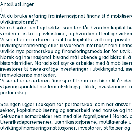
Antall stillinger
1
Vil du bruke erfaring fra internasjonal finans til å mobiliser
utviklingsformål?
Norad søker en fagdirektør som forstår hvordan kapital b
vurderer risiko og avkastning, og hvordan offentlige virke
Vi ser etter en erfaren profil fra kapitalforvaltning, privat
utviklingsfinansiering eller tilsvarende internasjonale fina
utvikle nye partnerskap og finansieringsmodeller for utvikl
Norsk og internasjonal bistand må i økende grad bidra til å 
bistandsmidler. Norad skal styrke arbeidet med å mobiliser
investorer til bærekraftige investeringer i utviklingsland, sæ
fremvoksende markeder.
Vi ser etter en erfaren finansprofil som kan bidra til å vide
skjæringspunktet mellom utviklingspolitikk, investeringer, 
partnerskap.
Stillingen ligger i seksjon for partnerskap, som har ansva
sektor, kapitalmobilisering og samarbeid med norske og int
Seksjonen samarbeider tett med alle fagmiljøene i Norad, 
Utenriksdepartementet, utenriksstasjonene, multilaterale u
utviklingsfinansieringsinstitusjoner, investorer, stiftelser o