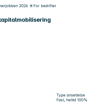
erjobben
2026
☀️
For bedrifter
kapitalmobilisering
Type ansettelse
Fast, heltid 100%