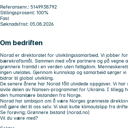
Referansenr.: 5149938792
Stillingsprosent: 100%
Fast
Søknadsfrist: 05.08.2026
Om bedriften
Norad er direktoratet for utviklingssamarbeid. Vi jobber fo
bærekraftsmål. Sammen med våre partnere og på vegne a
grønnere framtid i en verden uten fattigdom. Menneskerett
ingen utelates. Gjennom kunnskap og samarbeid sørger vi 
bidrar til global utvikling.
De senere årene har Norad fått utvidede oppgaver. Vi har 
sivile delen av Nansen-programmet for Ukraina. I tillegg ha
den humanitære bistanden fra Norge.
Norad har ambisjon om å være Norges grønneste direktorat. 
må gjøre det til oss selv. Vi skal kutte klimautslipp fra dr
Se forøvrig; Grønnere bistand (norad.no)
Vil du være med?