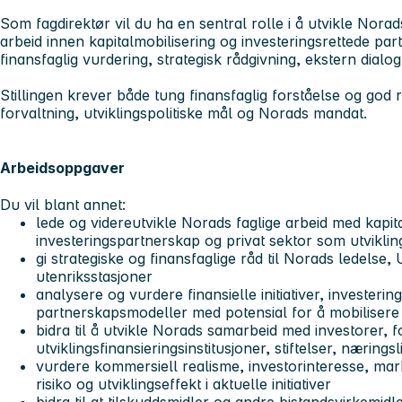
Som fagdirektør vil du ha en sentral rolle i å utvikle Norad
arbeid innen kapitalmobilisering og investeringsrettede par
finansfaglig vurdering, strategisk rådgivning, ekstern dia
Stillingen krever både tung finansfaglig forståelse og god r
forvaltning, utviklingspolitiske mål og Norads mandat.
Arbeidsoppgaver
Du vil blant annet:
lede og videreutvikle Norads faglige arbeid med kapita
investeringspartnerskap og privat sektor som utviklin
gi strategiske og finansfaglige råd til Norads ledelse
utenriksstasjoner
analysere og vurdere finansielle initiativer, investeri
partnerskapsmodeller med potensial for å mobilisere k
bidra til å utvikle Norads samarbeid med investorer, f
utviklingsfinansieringsinstitusjoner, stiftelser, næring
vurdere kommersiell realisme, investorinteresse, ma
risiko og utviklingseffekt i aktuelle initiativer