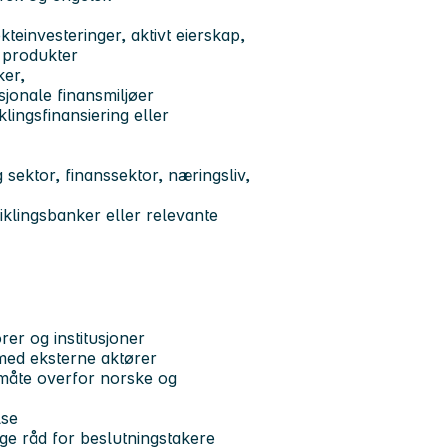
kteinvesteringer, aktivt eierskap,
e produkter
ker,
asjonale finansmiljøer
lingsfinansiering eller
 sektor, finanssektor, næringsliv,
viklingsbanker eller relevante
orer og institusjoner
 med eksterne aktører
 måte overfor norske og
lse
ige råd for beslutningstakere