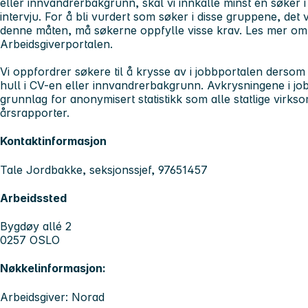
eller innvandrerbakgrunn, skal vi innkalle minst én søker i
intervju. For å bli vurdert som søker i disse gruppene, det v
denne måten, må søkerne oppfylle visse krav. Les mer o
Arbeidsgiverportalen.
Vi oppfordrer søkere til å krysse av i jobbportalen dersom
hull i CV-en eller innvandrerbakgrunn. Avkrysningene i j
grunnlag for anonymisert statistikk som alle statlige virks
årsrapporter.
Kontaktinformasjon
Tale Jordbakke, seksjonssjef, 97651457
Arbeidssted
Bygdøy allé 2
0257 OSLO
Nøkkelinformasjon:
Arbeidsgiver: Norad