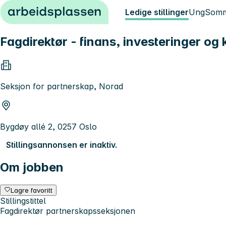
Hopp til innhold
Ledige stillinger
Ung
Somm
Fagdirektør - finans, investeringer og 
Seksjon for partnerskap, Norad
Bygdøy allé 2, 0257 Oslo
Stillingsannonsen er inaktiv.
Om jobben
Lagre favoritt
Stillingstittel
Fagdirektør partnerskapsseksjonen