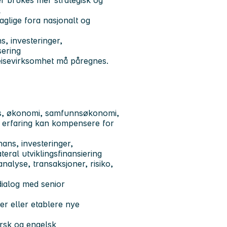
ler brukes mer strategisk og
l
aglige fora nasjonalt og
s, investeringer,
isering
reisevirksomhet må påregnes.
ns, økonomi, samfunnsøkonomi,
nt erfaring kan kompensere for
nans, investeringer,
teral utviklingsfinansiering
analyse, transaksjoner, risiko,
dialog med senior
er eller etablere nye
norsk og engelsk