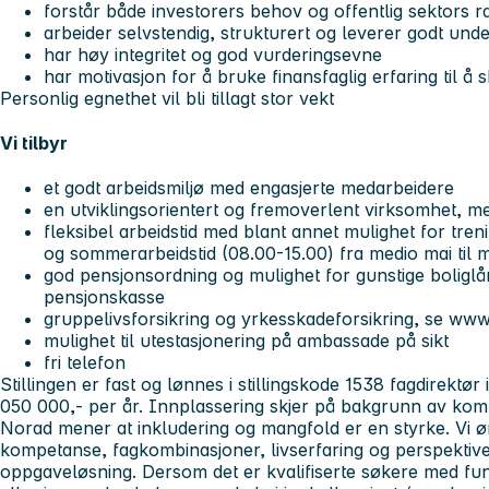
forstår både investorers behov og offentlig sektors
arbeider selvstendig, strukturert og leverer godt und
har høy integritet og god vurderingsevne
har motivasjon for å bruke finansfaglig erfaring til å 
Personlig egnethet vil bli tillagt stor vekt
Vi tilbyr
et godt arbeidsmiljø med engasjerte medarbeidere
en utviklingsorientert og fremoverlent virksomhet, m
fleksibel arbeidstid med blant annet mulighet for treni
og sommerarbeidstid (08.00-15.00) fra medio mai til
god pensjonsordning og mulighet for gunstige boligl
pensjonskasse
gruppelivsforsikring og yrkesskadeforsikring, se ww
mulighet til utestasjonering på ambassade på sikt
fri telefon
Stillingen er fast og lønnes i stillingskode 1538 fagdirektør
050 000,- per år. Innplassering skjer på bakgrunn av kom
Norad mener at inkludering og mangfold er en styrke. Vi 
kompetanse, fagkombinasjoner, livserfaring og perspektiver
oppgaveløsning. Dersom det er kvalifiserte søkere med fun