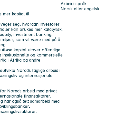
Arbeidsspråk
Norsk eller engelsk
e mer kapital til
eveger seg, hvordan investorer
midler kan brukes mer katalytisk.
e equity, investment banking,
nsmiljøer, som vil være med på å
ing.
utløse kapital utover offentlige
e institusjonelle og kommersielle
rlig i Afrika og andre
reutvikle Norads faglige arbeid i
næringsliv og internasjonale
r for Norads arbeid med privat
ernasjonale finansaktører.
og har også tett samarbeid med
tviklingsbanker,
g næringslivsaktører.