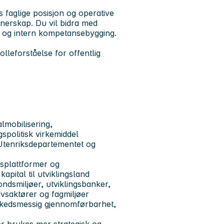
s faglige posisjon og operative
tnerskap. Du vil bidra med
log og intern kompetansebygging.
olleforståelse for offentlig
lmobilisering,
gspolitisk virkemiddel
, Utenriksdepartementet og
ngsplattformer og
apital til utviklingsland
ondsmiljøer, utviklingsbanker,
slivsaktører og fagmiljøer
rkedsmessig gjennomførbarhet,