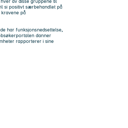
 hver av disse gruppene til
il si positivt særbehandlet på
m kravene på
 de har funksjonsnedsettelse,
obbsøkerportalen danner
omheter rapporterer i sine