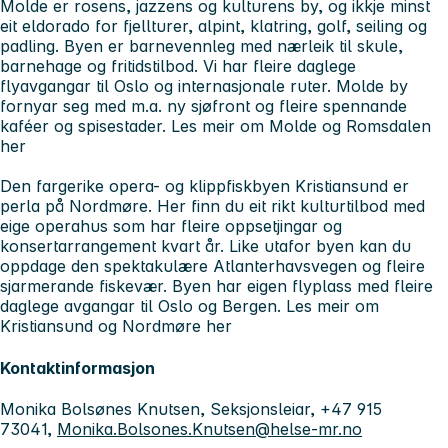
Molde er rosens, jazzens og kulturens by, og ikkje minst
eit eldorado for fjellturer, alpint, klatring, golf, seiling og
padling. Byen er barnevennleg med nærleik til skule,
barnehage og fritidstilbod. Vi har fleire daglege
flyavgangar til Oslo og internasjonale ruter. Molde by
fornyar seg med m.a. ny sjøfront og fleire spennande
kaféer og spisestader.
Les meir om Molde og Romsdalen
her
Den fargerike opera- og klippfiskbyen Kristiansund er
perla på Nordmøre. Her finn du eit rikt kulturtilbod med
eige operahus som har fleire oppsetjingar og
konsertarrangement kvart år. Like utafor byen kan du
oppdage den spektakulære Atlanterhavsvegen og fleire
sjarmerande fiskevær. Byen har eigen flyplass med fleire
daglege avgangar til Oslo og Bergen.
Les meir om
Kristiansund og Nordmøre her
Kontaktinformasjon
Monika Bolsønes Knutsen, Seksjonsleiar, +47 915
73041,
Monika.Bolsones.Knutsen@helse-mr.no