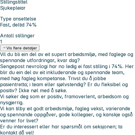
Stillingstittel
Sjukepleiar
Type ansettelse
Fast, deltid 74%
Antall stillinger
1
Vis flere detaljer
Vil du bli ein del av eit supert arbeidsmiljø, med faglege og
spennande utfordringar, kvar dag?
Sengepost nevrologi har no ledig ei fast stilling i 74%. Her
blir du ein del av eit inkluderande og spennande team,
med høg fagleg kompetanse. Trivst du å jobbe
pasientretta; i team eller sjølvstendig? Er du fleksibel og
positiv? Ikke nøl med å søke.
Vi søker deg som er positiv, framoverlent, arbeidsom og
nysgjerrig.
Vi kan tilby eit godt arbeidsmiljø, fagleg vekst, varierande
og spennande oppgåver, gode kollegaer, og kanskje også
venner for livet?
Er du interessert eller har spørsmål om seksjonen; ta
kontakt då vel!