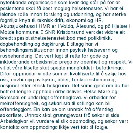
nytenkande organisasjon som kvar dag står på for at
pasientane skal få best mogleg helsetenester. Vi har ei
leiande rolle innan forsking og utdanning, og har sterke
fagmiljø knytt til teknisk drift, økonomi og HR.
Akuttsjukehusa i HMR er i Volda, Ålesund, og på Hjelset i
Molde kommune. I SNR Kristiansund vert det vidare eit
breidt spesialisthelsetenestetilbod med poliklinikk,
dagbehandling og dagkirurgi. I tillegg har vi
behandlingsinstitusjonar innan psykisk helsevern og
rusbehandling. Det vert lagt til rette for gode og
inkluderande arbeidsmiljø prega av openheit og respekt. Vi
vil at våre tilsette skal spegle mangfaldet i befolkninga.
Difor oppmodar vi alle som er kvalifiserte til å søkje hos
oss, uavhengig av kjønn, alder, funksjonshemming,
nasjonal eller etnisk bakgrunn. Det same gjeld om du har
hatt eit lengre opphald i arbeidslivet. Helse Møre og
Romsdal er underlagt offentleglova. Vi arbeidar for
meiroffentlegheit, og søkarlista til stillinga kan bli
offentleggjort. Ein kan be om unntak frå offentleg
søkarliste. Unntak skal grunngjevast frå søkar si side.
Arbeidsgivar vil vurdere ei slik oppmoding, og søkar vert
kontakta om oppmodinga ikkje vert tatt til følgje.