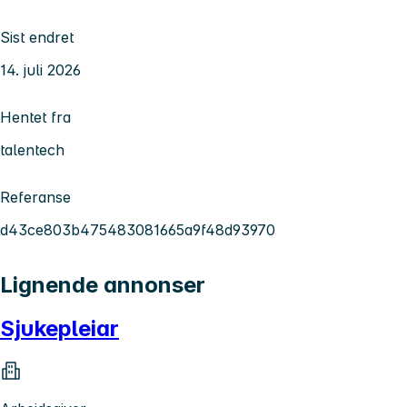
Sist endret
14. juli 2026
Hentet fra
talentech
Referanse
d43ce803b475483081665a9f48d93970
Lignende annonser
Sjukepleiar