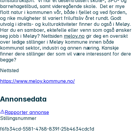
turistattraksjon. Vi har et desentralisert skole-, SFO- og
barnehagetilbud, samt videregående skole. Det er mye
flott natur i kommunen vår, både i fjellet og ved fjorden,
og rike muligheter til variert friluftsliv året rundt. Godt
utvalg i idretts- og kulturaktiviteter finner du også i Meløy.
Har du en samboer, ektefelle eller venn som også ønsker
seg jobb i Meløy? Nettsiden
meloy.no
gir deg en oversikt
over ledige stillinger i Meløy kommune innen både
kommunal sektor, industri og annen næring. Kanskje
finner dere stillinger der som vil være interessant for dere
begge?
Nettsted
https://www.meloy.kommune.no/
Annonsedata
Rapporter annonse
Stillingsnummer
f6fb34cd-5581-4768-839f-25b4634cdc1d