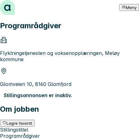
Hopp til innhold
Meny
Programrådgiver
Flyktningetjenesten og voksenopplæringen, Meløy
kommune
Glomveien 10, 8160 Glomfjord
Stillingsannonsen er inaktiv.
Om jobben
Lagre favoritt
Stillingstittel
Programrådgiver