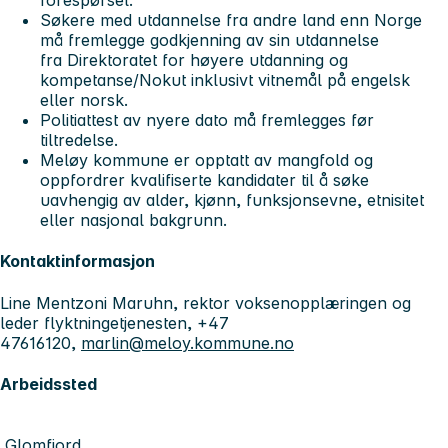
forespørsel.
Søkere med utdannelse fra andre land enn Norge
må fremlegge godkjenning av sin utdannelse
fra Direktoratet for høyere utdanning og
kompetanse/Nokut inklusivt vitnemål på engelsk
eller norsk.
Politiattest av nyere dato må fremlegges før
tiltredelse.
Meløy kommune er opptatt av mangfold og
oppfordrer kvalifiserte kandidater til å søke
uavhengig av alder, kjønn, funksjonsevne, etnisitet
eller nasjonal bakgrunn.
Kontaktinformasjon
Line Mentzoni Maruhn, rektor voksenopplæringen og
leder flyktningetjenesten, +47
47616120,
marlin@meloy.kommune.no
Arbeidssted
Glomfjord