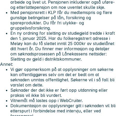
arbeide og livet ut. Pensjonen inkluderer også uføre-
og etterlattepensjon om noe uventet skulle skje.
Med pensjonsrett i KLP får du medlemspris og flere
gunstige betingelser på lån, forsikring og
spareprodukter. Du får fri ulykke- og
gruppelivsforsikring.
En ny ordning for sletting av studiegjeld tredde i kraft
den 1. januar 2025. Har du folkeregistrert adresse i
Meløy kan du få slettet inntil 25 000kr av studielånet
ditt hvert år. Du finner mer informasjon og detaljer
om søknadsprosessen på Lånekassens nettsider:
Sletting av gjeld i distriktskommuner.
Annet:
Vi gjør oppmerksom på at opplysninger om søkerne
kan offentliggjøres selv om det er bedt om at
søknaden unntas offentlighet. Søkerne vil i så fall bli
varslet om dette.
Søknader der det ikke er ført opp utdanning eller
praksis vil ikke bli vurdert.
Vitnemål må lastes opp i WebCruiter.
Dokumentasjon av opplysninger gitt i søknaden vil bli
etterspurt i forbindelse med intervju, eller ved