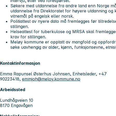
intervju, eller ved forespørsel.
Søkere med utdannelse fra andre land enn Norge må
utdannelse fra Direktoratet for høyere utdanning og
vitnemål på engelsk eller norsk.
Politiattest av nyere dato må fremlegges før tiltredel
stillingen.
Helseattest for tuberkulose og MRSA skal fremlegges 
krav for stillingen.
Meløy kommune er opptatt av mangfold og oppfordrer k
søke uavhengig av alder, kjønn, funksjonsevne, etnisi
Kontaktinformasjon
Emma Rapunsel Østerhus Johnsen, Enhetsleder, +47
90223418,
emmjoh@meloy.kommune.no
Arbeidssted
Lundhågveien 10
8170 Engavågen