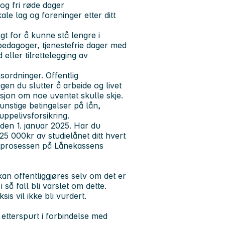
 og fri røde dager
ale lag og foreninger etter ditt
agt for å kunne stå lengre i
pedagoger, tjenestefrie dager med
d eller tilrettelegging av
sordninger. Offentlig
gen du slutter å arbeide og livet
sjon om noe uventet skulle skje.
nstige betingelser på lån,
uppelivsforsikring.
t den 1. januar 2025. Har du
 25 000kr av studielånet ditt hvert
dsprosessen på Lånekassens
n offentliggjøres selv om det er
 så fall bli varslet om dette.
is vil ikke bli vurdert.
 etterspurt i forbindelse med