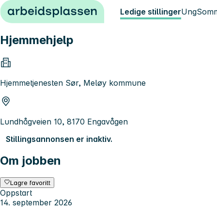
Hopp til innhold
Ledige stillinger
Ung
Somm
Hjemmehjelp
Hjemmetjenesten Sør, Meløy kommune
Lundhågveien 10, 8170 Engavågen
Stillingsannonsen er inaktiv.
Om jobben
Lagre favoritt
Oppstart
14. september 2026