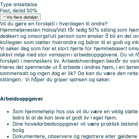
Type ansettelse
Fast, deltid 50%
Vis flere detaljer
Vil du gjøre en forskjell i hverdagen til andre?
Hjemmetjenesten Halsa/Vall får ledig 50% stilling som hje
dedikert og omsorgsfull person som ønsker å bli en del av
kollegaer som støtter hverandre og bidrar til et godt og in
Vi søker deg som har et stort hjerte for hjemmebasert omso
aktivt miljø med stor variasjon i arbeidsoppgavene. Du vil få
forskjell i menneskers liv. Arbeidshverdagen består av var
Høres det spennende ut å arbeide i andres hjem, i en tjene
sammensatt og ingen dag er lik? Da kan du være den rett
stillingen. Vi håper du griper sjansen og søker.
Arbeidsoppgaver
Som hjemmehjelp hos oss vil du være en viktig støtt
bidra til at de kan leve et godt liv i eget hjem.
Dine hovedarbeidsoppgaver vil være praktisk bistand
bolig
Dokumentere, observere og registrere etter gjeldene 