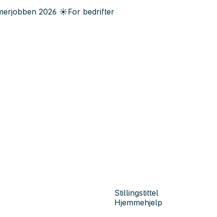
erjobben
2026
☀️
For bedrifter
Stillingstittel
Hjemmehjelp