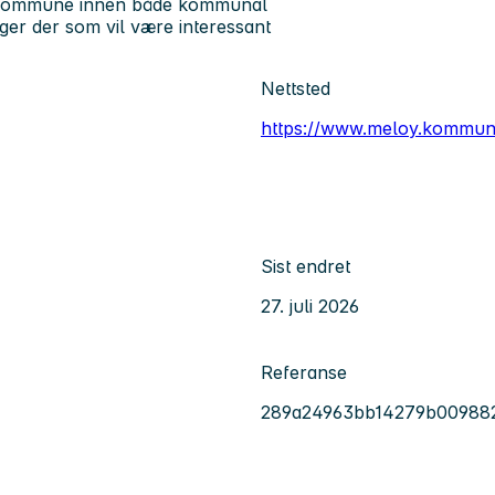
løy kommune innen både kommunal
nger der som vil være interessant
Nettsted
https://www.meloy.kommun
Sist endret
27. juli 2026
Referanse
289a24963bb14279b00988