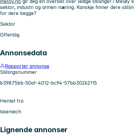
meloy.no
gir deg en oversikt over ledige stillinger i Me
sektor, industri og annen næring. Kanskje finner dere stilli
for dere begge?
Sektor
Offentlig
Annonsedata
Rapporter annonse
Stillingsnummer
b39875bb-50af-4012-bc94-57bb30262115
Hentet fra
talentech
Lignende annonser