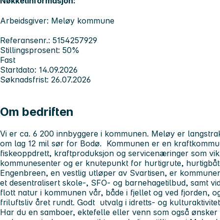
Nøkkelinformasjon:
Arbeidsgiver: Meløy kommune
Referansenr.: 5154257929
Stillingsprosent: 50%
Fast
Startdato: 14.09.2026
Søknadsfrist: 26.07.2026
Om bedriften
Vi er ca. 6 200 innbyggere i kommunen. Meløy er langstrak
om lag 12 mil sør for Bodø. Kommunen er en kraftkommune
fiskeoppdrett, kraftproduksjon og servicenæringer som vik
kommunesenter og er knutepunkt for hurtigrute, hurtigbåt
Engenbreen, en vestlig utløper av Svartisen, er kommunens 
et desentralisert skole-, SFO- og barnehagetilbud, samt v
flott natur i kommunen vår, både i fjellet og ved fjorden, og 
friluftsliv året rundt. Godt utvalg i idretts- og kulturaktivi
Har du en samboer, ektefelle eller venn som også ønsker 