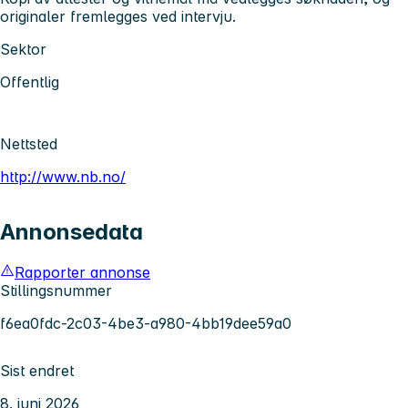
originaler fremlegges ved intervju.
Sektor
Offentlig
Nettsted
http://www.nb.no/
Annonsedata
Rapporter annonse
Stillingsnummer
f6ea0fdc-2c03-4be3-a980-4bb19dee59a0
Sist endret
8. juni 2026