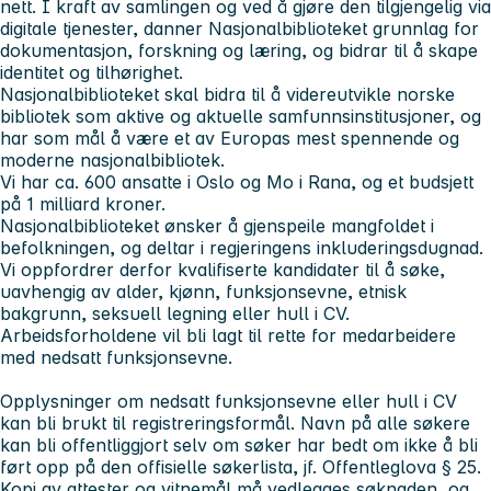
nett. I kraft av samlingen og ved å gjøre den tilgjengelig via
digitale tjenester, danner Nasjonalbiblioteket grunnlag for
dokumentasjon, forskning og læring, og bidrar til å skape
identitet og tilhørighet.
Nasjonalbiblioteket skal bidra til å videreutvikle norske
bibliotek som aktive og aktuelle samfunnsinstitusjoner, og
har som mål å være et av Europas mest spennende og
moderne nasjonalbibliotek.
Vi har ca. 600 ansatte i Oslo og Mo i Rana, og et budsjett
på 1 milliard kroner.
Nasjonalbiblioteket ønsker å gjenspeile mangfoldet i
befolkningen, og deltar i regjeringens inkluderingsdugnad.
Vi oppfordrer derfor kvalifiserte kandidater til å søke,
uavhengig av alder, kjønn, funksjonsevne, etnisk
bakgrunn, seksuell legning eller hull i CV.
Arbeidsforholdene vil bli lagt til rette for medarbeidere
med nedsatt funksjonsevne.
Opplysninger om nedsatt funksjonsevne eller hull i CV
kan bli brukt til registreringsformål. Navn på alle søkere
kan bli offentliggjort selv om søker har bedt om ikke å bli
ført opp på den offisielle søkerlista, jf. Offentleglova § 25.
Kopi av attester og vitnemål må vedlegges søknaden, og