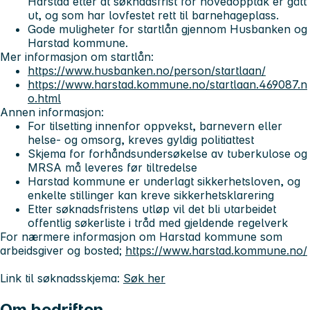
Harstad etter at søknadsfrist for hovedopptak er gått
ut, og som har lovfestet rett til barnehageplass.
Gode muligheter for startlån gjennom Husbanken og
Harstad kommune.
Mer informasjon om startlån:
https://www.husbanken.no/person/startlaan/
https://www.harstad.kommune.no/startlaan.469087.n
o.html
Annen informasjon:
For tilsetting innenfor oppvekst, barnevern eller
helse- og omsorg, kreves gyldig politiattest
Skjema for forhåndsundersøkelse av tuberkulose og
MRSA må leveres før tiltredelse
Harstad kommune er underlagt sikkerhetsloven, og
enkelte stillinger kan kreve sikkerhetsklarering
Etter søknadsfristens utløp vil det bli utarbeidet
offentlig søkerliste i tråd med gjeldende regelverk
For nærmere informasjon om Harstad kommune som
arbeidsgiver og bosted;
https://www.harstad.kommune.no/
Link til søknadsskjema:
Søk her
Om bedriften