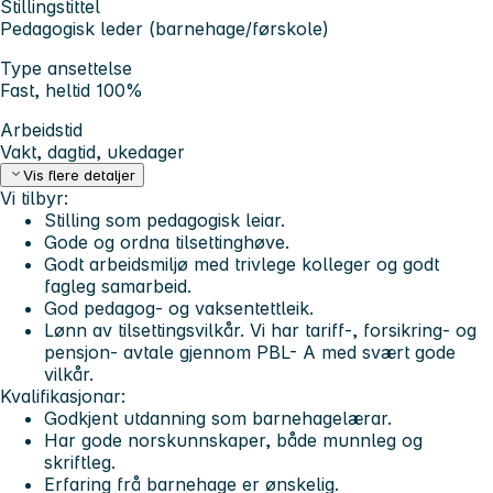
Stillingstittel
Pedagogisk leder (barnehage/førskole)
Type ansettelse
Fast, heltid 100%
Arbeidstid
Vakt, dagtid, ukedager
Vis flere detaljer
Vi tilbyr:
Stilling som pedagogisk leiar.
Gode og ordna tilsettinghøve.
Godt arbeidsmiljø med trivlege kolleger og godt
fagleg samarbeid.
God pedagog- og vaksentettleik.
Lønn av tilsettingsvilkår. Vi har tariff-, forsikring- og
pensjon- avtale gjennom PBL- A med svært gode
vilkår.
Kvalifikasjonar:
Godkjent utdanning som barnehagelærar.
Har gode norskunnskaper, både munnleg og
skriftleg.
Erfaring frå barnehage er ønskelig.