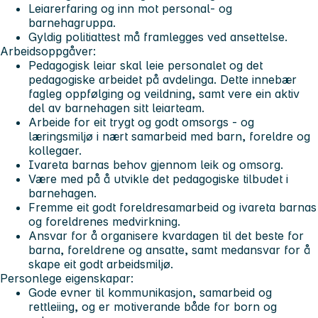
Leiarerfaring og inn mot personal- og
barnehagruppa.
Gyldig politiattest må framlegges ved ansettelse.
Arbeidsoppgåver:
Pedagogisk leiar skal leie personalet og det
pedagogiske arbeidet på avdelinga. Dette innebær
fagleg oppfølging og veildning, samt vere ein aktiv
del av barnehagen sitt leiarteam.
Arbeide for eit trygt og godt omsorgs - og
læringsmiljø i nært samarbeid med barn, foreldre og
kollegaer.
Ivareta barnas behov gjennom leik og omsorg.
Være med på å utvikle det pedagogiske tilbudet i
barnehagen.
Fremme eit godt foreldresamarbeid og ivareta barnas
og foreldrenes medvirkning.
Ansvar for å organisere kvardagen til det beste for
barna, foreldrene og ansatte, samt medansvar for å
skape eit godt arbeidsmiljø.
Personlege eigenskapar:
Gode evner til kommunikasjon, samarbeid og
rettleiing, og er motiverande både for born og