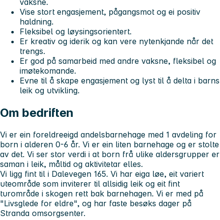
vaksne.
Vise stort engasjement, pågangsmot og ei positiv
haldning.
Fleksibel og løysingsorientert.
Er kreativ og iderik og kan vere nytenkjande når det
trengs.
Er god på samarbeid med andre vaksne, fleksibel og
imøtekomande.
Evne til å skape engasjement og lyst til å delta i barns
leik og utvikling.
Om bedriften
Vi er ein foreldreeigd andelsbarnehage med 1 avdeling for
born i alderen 0-6 år. Vi er ein liten barnehage og er stolte
av det. Vi ser stor verdi i at born frå ulike aldersgrupper er
saman i leik, måltid og aktivitetar elles.
Vi ligg fint til i Dalevegen 165. Vi har eiga løe, eit variert
uteområde som inviterer til allsidig leik og eit fint
turområde i skogen rett bak barnehagen. Vi er med på
"Livsglede for eldre", og har faste besøks dager på
Stranda omsorgsenter.