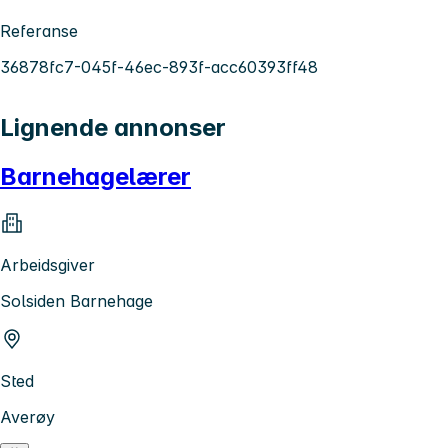
Referanse
36878fc7-045f-46ec-893f-acc60393ff48
Lignende annonser
Barnehagelærer
Arbeidsgiver
Solsiden Barnehage
Sted
Averøy