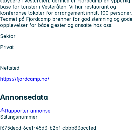
tilbydere i Vesterålen, dermed er Fjordcamp en ypperlig
base for turister i Vesterålen. Vi har restaurant og
konferanse lokaler for arrangement inntill 100 personer.
Teamet på Fjordcamp brenner for god stemning og gode
opplevelser for både gjester og ansatte hos oss!
Sektor
Privat
Nettsted
https://fjordcamp.no/
Annonsedata
Rapporter annonse
Stillingsnummer
f675decd-6ce1-45d3-b2bf-cbbb83accfed