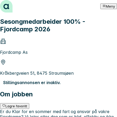
Hopp til innhold
Meny
Sesongmedarbeider 100% -
Fjordcamp 2026
Fjordcamp As
Kråkbergveien 51, 8475 Straumsjøen
Stillingsannonsen er inaktiv.
Om jobben
Lagre favoritt
Er du Klar for en sommer med fart og ansvar på vakre
Fjordcamp? Vi leter etter deg som er blid, effektiv og ikke