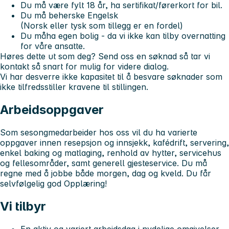
Du må være fylt 18 år, ha sertifikat/førerkort for bil.
Du
må
beherske Engelsk
(Norsk eller tysk som tillegg er en fordel)
Du
må
ha egen bolig - da vi ikke kan tilby overnatting
for våre ansatte.
Høres dette ut som deg? Send oss en søknad så tar vi
kontakt så snart for mulig for videre dialog.
Vi har desverre ikke kapasitet til å besvare søknader som
ikke tilfredsstiller kravene til stillingen.
Arbeidsoppgaver
Som sesongmedarbeider hos oss vil du ha varierte
oppgaver innen resepsjon og innsjekk, kafédrift, servering,
enkel baking og matlaging, renhold av hytter, servicehus
og fellesområder, samt generell gjesteservice. Du må
regne med å jobbe både morgen, dag og kveld. Du får
selvfølgelig god Opplæring!
Vi tilbyr
En aktiv og variert arbeidsdag i nydelige omgivelser