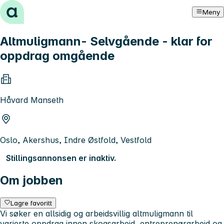
Hopp til innhold
Meny
Altmuligmann- Selvgående - klar for
oppdrag omgående
Håvard Manseth
Oslo, Akershus, Indre Østfold, Vestfold
Stillingsannonsen er inaktiv.
Om jobben
Lagre favoritt
Vi søker en allsidig og arbeidsvillig altmuligmann til
varierte oppdrag innen skogsarbeid, entreprenørarbeid og