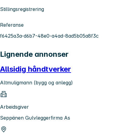
Stillingsregistrering
Referanse
f6425a3a-d6b7-48e0-a4ad-8ad5b05a8f3c
Lignende annonser
Allsidig håndtverker
Altmuligmann (bygg og anlegg)
Arbeidsgiver
Seppänen Gulvleggerfirma As