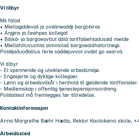
Vi tilbyr
Mii fállat
• Miellagiddevaš ja ovdáneaddji bargobiras
• Áŋgiris ja čeahpes kollegat
• Bálká- ja bargoeavttut dálá tariffašiehtadusaid mielde
• Miellahttuvuohta almmolaš bargoealáhatortnegii.
Politiijaduođaštus ferte sáddejuvvot ovdal go searvá.
Vi tilbyr
- Et spennende og utviklende arbeidsmiljø.
- Engasjerte og dyktige kollegaer.
- Lønn og arbeidsvilkår i henhold til gjeldende tariffavtaler.
- Medlemskap i offentlig tjenestepensjonsordning.
Politiattest må fremlegges før tiltredelse.
Kontaktinformasjon
Anna Margrethe Bæhr Hætta, Rektor Kautokeino skole, 
Arbeidssted