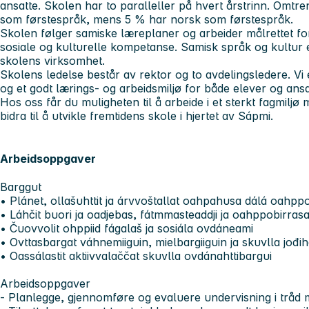
ansatte. Skolen har to paralleller på hvert årstrinn. Omtr
som førstespråk, mens 5 % har norsk som førstespråk.
Skolen følger samiske læreplaner og arbeider målrettet for
sosiale og kulturelle kompetanse. Samisk språk og kultur e
skolens virksomhet.
Skolens ledelse består av rektor og to avdelingsledere. Vi 
og et godt lærings- og arbeidsmiljø for både elever og ansa
Hos oss får du muligheten til å arbeide i et sterkt fagmilj
bidra til å utvikle fremtidens skole i hjertet av Sápmi.
Arbeidsoppgaver
Barggut
• Plánet, ollašuhttit ja árvvoštallat oahpahusa dálá oahpp
• Láhčit buori ja oadjebas, fátmmasteaddji ja oahppobirras
• Čuovvolit ohppiid fágalaš ja sosiála ovdáneami
• Ovttasbargat váhnemiiguin, mielbargiiguin ja skuvlla jođih
• Oassálastit aktiivvalaččat skuvlla ovdánahttibargui
Arbeidsoppgaver
- Planlegge, gjennomføre og evaluere undervisning i tråd