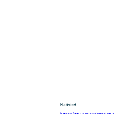
Nettsted
https://www.guovdageainnu