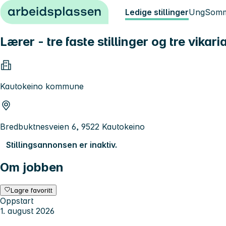
Hopp til innhold
Ledige stillinger
Ung
Somm
Lærer - tre faste stillinger og tre vikari
Kautokeino kommune
Bredbuktnesveien 6, 9522 Kautokeino
Stillingsannonsen er inaktiv.
Om jobben
Lagre favoritt
Oppstart
1. august 2026