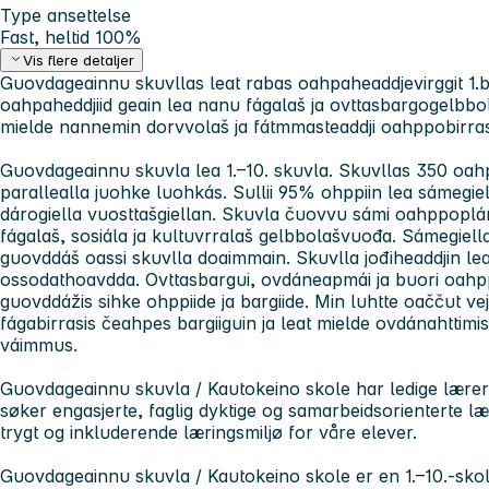
Type ansettelse
Fast, heltid 100%
Vis flere detaljer
Guovdageainnu skuvllas leat rabas oahpaheaddjevirggit 1.
oahpaheddjiid geain lea nanu fágalaš ja ovttasbargogelbbol
mielde nannemin dorvvolaš ja fátmmasteaddji oahppobirra
Guovdageainnu skuvla lea 1.–10. skuvla. Skuvllas 350 oahpp
parallealla juohke luohkás. Sullii 95% ohppiin lea sámegiel
dárogiella vuosttašgiellan. Skuvla čuovvu sámi oahppoplán
fágalaš, sosiála ja kultuvrralaš gelbbolašvuođa. Sámegiella
guovddáš oassi skuvlla doaimmain. Skuvlla jođiheaddjin lea
ossodathoavdda. Ovttasbargui, ovdáneapmái ja buori oahppa
guovddážis sihke ohppiide ja bargiide. Min luhtte oaččut v
fágabirrasis čeahpes bargiiguin ja leat mielde ovdánahttim
váimmus.
Guovdageainnu skuvla / Kautokeino skole har ledige lærersti
søker engasjerte, faglig dyktige og samarbeidsorienterte læ
trygt og inkluderende læringsmiljø for våre elever.
Guovdageainnu skuvla / Kautokeino skole er en 1.–10.-sk