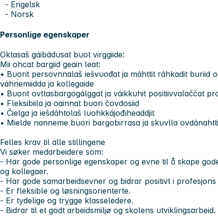
- Engelsk
-
Norsk
Personlige egenskaper
Oktasaš gáibádusat buot virggiide:
Mii ohcat bargiid geain leat:
• Buorit persovnnalaš iešvuođat ja máhttit ráhkadit buriid 
váhnemiidda ja kollegaide
• Buorit ovttasbargogálggat ja váikkuhit positiivvalaččat p
• Fleksibiila ja oainnat buori čovdosiid
• Čielga ja iešdáhtolaš luohkkájođiheaddjit
• Mielde nanneme buori bargobirrasa ja skuvlla ovdánaht
Felles krav til alle stillingene
Vi søker medarbeidere som:
- Har gode personlige egenskaper og evne til å skape gode r
og kollegaer.
- Har gode samarbeidsevner og bidrar positivt i profesjons
- Er fleksible og løsningsorienterte.
- Er tydelige og trygge klasseledere.
- Bidrar til et godt arbeidsmiljø og skolens utviklingsarbeid.