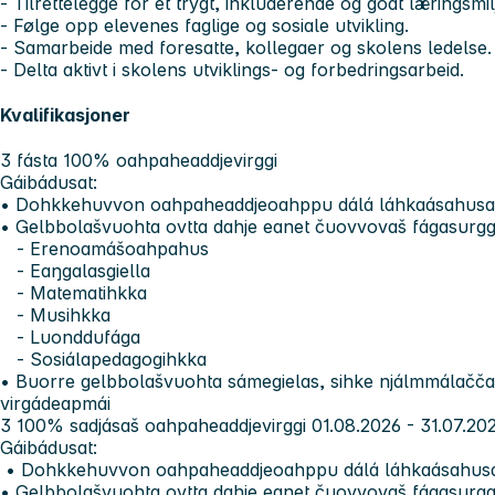
- Tilrettelegge for et trygt, inkluderende og godt læringsmil
- Følge opp elevenes faglige og sosiale utvikling.
- Samarbeide med foresatte, kollegaer og skolens ledelse.
- Delta aktivt i skolens utviklings- og forbedringsarbeid.
Kvalifikasjoner
3 fásta 100% oahpaheaddjevirggi
Gáibádusat
:
• Dohkkehuvvon oahpaheaddjeoahppu dálá láhkaásahusaid 
• Gelbbolašvuohta ovtta dahje eanet čuovvovaš fágasurggi
- Erenoamášoahpahus
- Eaŋgalasgiella
- Matematihkka
- Musihkka
- Luonddufága
- Sosiálapedagogihkka
• Buorre gelbbolašvuohta sámegielas, sihke njálmmálaččat 
virgádeapmái
3 100% sadjásaš oahpaheaddjevirggi
01.08.2026 - 31.07.20
G
áibádusat:
• Dohkkehuvvon oahpaheaddjeoahppu dálá láhkaásahusaid
• Gelbbolašvuohta ovtta dahje eanet čuovvovaš fágasurggi