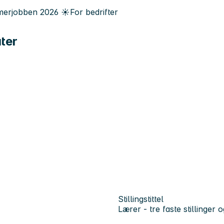
erjobben
2026
☀️
For bedrifter
ater
Stillingstittel
Lærer - tre faste stillinger o