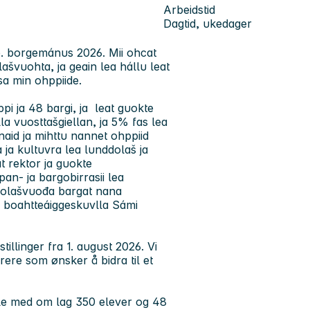
Arbeidstid
Dagtid, ukedager
b. borgemánus 2026. Mii ohcat
ašvuohta, ja geain lea hállu leat
sa min ohppiide.
i ja 48 bargi, ja leat guokte
la vuosttašgiellan, ja 5% fas lea
aid ja mihttu nannet ohppiid
 ja kultuvra lea lunddolaš ja
t rektor ja guokte
n- ja bargobirrasii lea
ejolašvuođa bargat nana
is boahtteáiggeskuvlla Sámi
llinger fra 1. august 2026. Vi
rere som ønsker å bidra til et
ole med om lag 350 elever og 48