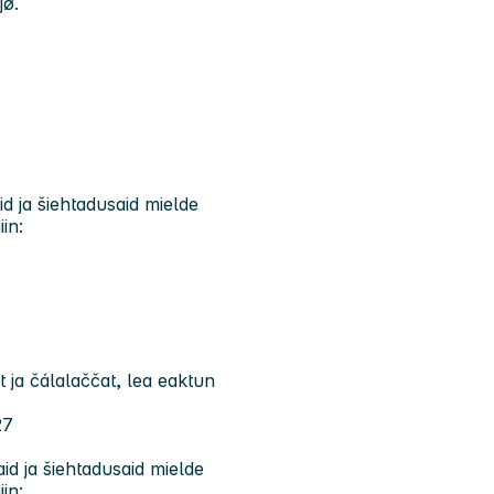
jø.
ja šiehtadusaid mielde
in:
ja čálalaččat, lea eaktun
27
 ja šiehtadusaid mielde
in: