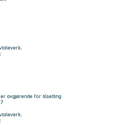
vtaleverk.
:
er avgjørende for tilsetting
27
vtaleverk.
: