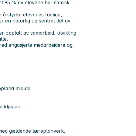
ent 95 % av elevene har samisk
 å styrke elevenes faglige,
r en naturlig og sentral del av
er opptatt av samarbeid, utvikling
tte.
ø med engasjerte medarbeidere og
oplána mielde
a
eddjiiguin
 med gjeldende læreplanverk.