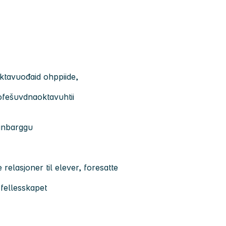
oktavuođaid ohppiide,
rofešuvdnaoktavuhtii
tinbarggu
elasjoner til elever, foresatte
 fellesskapet