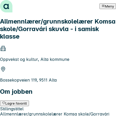
Hopp til innhold
Meny
Allmennlærer/grunnskolelærer Komsa
skole/Gorravári skuvla - i samisk
klasse
Oppvekst og kultur, Alta kommune
Bossekopveien 119, 9511 Alta
Om jobben
Lagre favoritt
Stillingstittel
Allmennlærer/grunnskolelærer Komsa skole/Gorravári