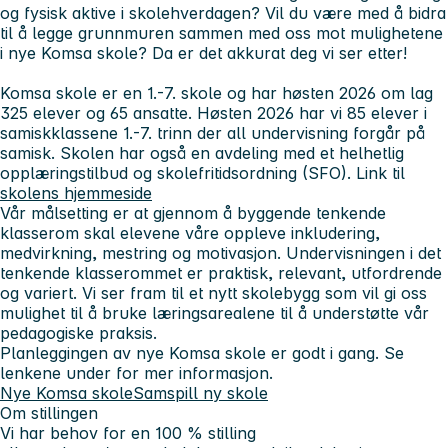
og fysisk aktive i skolehverdagen? Vil du være med å bidra
til å legge grunnmuren sammen med oss mot mulighetene
i nye Komsa skole? Da er det akkurat deg vi ser etter!
Komsa skole er en 1.-7. skole og har høsten 2026 om lag
325 elever og 65 ansatte. Høsten 2026 har vi 85 elever i
samiskklassene 1.-7. trinn der all undervisning forgår på
samisk. Skolen har også en avdeling med et helhetlig
opplæringstilbud og skolefritidsordning (SFO). Link til
skolens hjemmeside
Vår målsetting er at gjennom å byggende tenkende
klasserom skal elevene våre oppleve inkludering,
medvirkning, mestring og motivasjon. Undervisningen i det
tenkende klasserommet er praktisk, relevant, utfordrende
og variert. Vi ser fram til et nytt skolebygg som vil gi oss
mulighet til å bruke læringsarealene til å understøtte vår
pedagogiske praksis.
Planleggingen av nye Komsa skole er godt i gang. Se
lenkene under for mer informasjon.
Nye Komsa skole
Samspill ny skole
Om stillingen
Vi har behov for en 100 % stilling