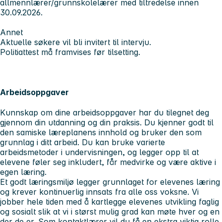
allmennlærer/grunnskolelærer med tiltredelse innen
30.09.2026.
Annet
Aktuelle søkere vil bli invitert til intervju.
Politiattest må framvises før tilsetting.
Arbeidsoppgaver
Kunnskap om dine arbeidsoppgaver har du tilegnet deg
gjennom din utdanning og din praksis. Du kjenner godt til
den samiske læreplanens innhold og bruker den som
grunnlag i ditt arbeid. Du kan bruke varierte
arbeidsmetoder i undervisningen, og legger opp til at
elevene føler seg inkludert, får medvirke og være aktive i
egen læring.
Et godt læringsmiljø legger grunnlaget for elevenes læring
og krever kontinuerlig innsats fra alle oss voksne. Vi
jobber hele tiden med å kartlegge elevenes utvikling faglig
og sosialt slik at vi i størst mulig grad kan møte hver og en
der de er. Som kontaktlærer vil du få en ekstra viktig rolle