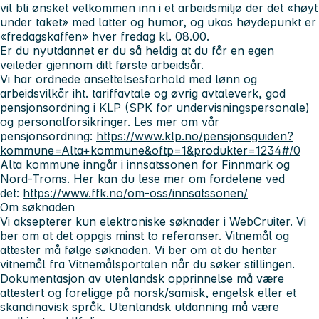
vil bli ønsket velkommen inn i et arbeidsmiljø der det «høyt
under taket» med latter og humor, og ukas høydepunkt er
«fredagskaffen» hver fredag kl. 08.00.
Er du nyutdannet er du så heldig at du får en egen
veileder gjennom ditt første arbeidsår.
Vi har ordnede ansettelsesforhold med lønn og
arbeidsvilkår iht. tariffavtale og øvrig avtaleverk, god
pensjonsordning i KLP (SPK for undervisningspersonale)
og personalforsikringer. Les mer om vår
pensjonsordning:
https://www.klp.no/pensjonsguiden?
kommune=Alta+kommune&oftp=1&produkter=1234#/0
Alta kommune inngår i innsatssonen for Finnmark og
Nord-Troms.
Her kan du lese mer om fordelene ved
det:
https://www.ffk.no/om-oss/innsatssonen/
Om søknaden
Vi aksepterer kun elektroniske søknader i WebCruiter. Vi
ber om at det oppgis minst to referanser. Vitnemål og
attester må følge søknaden. Vi ber om at du henter
vitnemål fra Vitnemålsportalen når du søker stillingen.
Dokumentasjon av utenlandsk opprinnelse må være
attestert og foreligge på norsk/samisk, engelsk eller et
skandinavisk språk. Utenlandsk utdanning må være