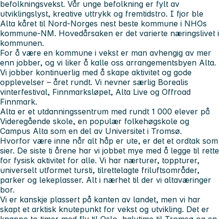
befolkningsvekst. Vår unge befolkning er fylt av
utviklingslyst, kreative uttrykk og fremtidstro. I fjor ble
Alta kåret til Nord-Norges nest beste kommune i NHOs
kommune-NM. Hovedårsaken er det varierte næringslivet i
kommunen.
For å være en kommune i vekst er man avhengig av mer
enn jobber, og vi liker å kalle oss arrangementsbyen Alta.
Vi jobber kontinuerlig med å skape aktivitet og gode
opplevelser – året rundt. Vi nevner særlig Borealis
vinterfestival, Finnmarksløpet, Alta Live og Offroad
Finnmark.
Alta er et utdanningssentrum med rundt 1 000 elever på
Videregående skole, en populær folkehøgskole og
Campus Alta som en del av Universitet i Tromsø.
Hvorfor være inne når alt håp er ute, er det et ordtak som
sier. De siste ti årene har vi jobbet mye med å legge til rette
for fysisk aktivitet for alle. Vi har nærturer, toppturer,
universelt utformet tursti, tilrettelagte friluftsområder,
parker og lekeplasser. Alt i nærhet til der vi altaværinger
bor.
Vi er kanskje plassert på kanten av landet, men vi har
skapt et arktisk knutepunkt for vekst og utvikling. Det er
knappe to timer med fly til Oslo, halvtime til Tromsø og en