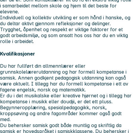
i samarbeidet mellom skole og hjem til det beste for
elevene.
Individuell og kollektiv utvikling er som hånd i hanske, og
du deltar aktivt gjennom refleksjoner og delinger.
Trygghet, åpenhet og respekt er viktige faktorer for et
godt arbeidsmiljø, og som ansatt hos oss har du en viktig
rolle i arbeidet.
Kvalifikasjoner
Du har fullført din allmennlærer eller
grunnskolelærerutdanning og har formell kompetanse i
samisk. Annen godkjent pedagogisk utdanning kan også
være aktuelt. I tillegg har du formell kompetanse i ett av
fagene engelsk, norsk og matematikk.
Er du i det musikalske eller kreative hjørnet og i tillegg har
kompetanse i musikk eller doudjii, er det ett pluss.
Begynneropplæring, spesialpedagogikk, norsk,
kroppsøving og andre fagområder kommer også godt
med.
Du behersker samisk godt både muntlig og skriftlig da
samisk er hovedspråket i samiskklassene. Du behersker i