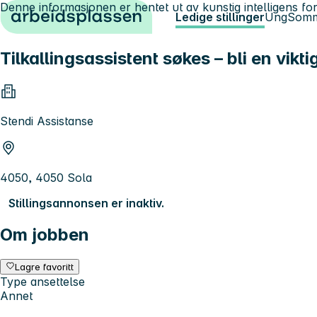
Denne informasjonen er hentet ut av kunstig intelligens for
Hopp til innhold
Ledige stillinger
Ung
Somm
Tilkallingsassistent søkes – bli en vik
Stendi Assistanse
4050, 4050 Sola
Stillingsannonsen er inaktiv.
Om jobben
Lagre favoritt
Type ansettelse
Annet