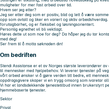
Stillingen er tilkalling, med arbeidstid hovedsakelig på kvel
muligheter for mer fast arbeid over tid.
Hvem ser jeg etter?
Jeg ser etter deg som er positiv, blid og lett å være samme
opp som avtalt og liker en variert og aktiv arbeidshverdag. 
forutsigbarhet, og er fleksibel og løsningsorientert.
Personlig egnethet vil bli vektlagt.
Høres dette ut som noe for deg? Da håper jeg du tar kontakt
med deg!
Ser frem til å motta søknaden din!
Om bedriften
Stendi Assistanse er et av Norges største leverandører av
til mennesker med hjelpebehov. Vi leverer tjenester på veg
vårt arbeid ønsker vi å gjøre verden litt bedre, ett men
oppdragsgivere skaper vi en trygg omsorg som ivaretar all
Vi har et landsdekkende tjenestetilbud innen brukerstyrt p
hjemmebaserte tjenester.
Sektor
Privat