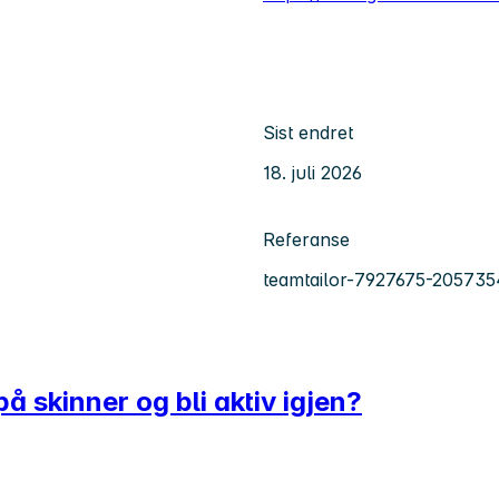
Sist endret
18. juli 2026
Referanse
teamtailor-7927675-205735
å skinner og bli aktiv igjen?