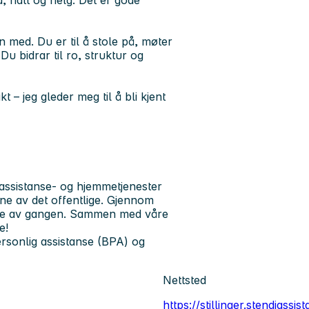
d, natt og helg. Det er gode
n med. Du er til å stole på, møter
Du bidrar til ro, struktur og
 – jeg gleder meg til å bli kjent
 assistanse- og hjemmetjenester
ne av det offentlige. Gjennom
neske av gangen. Sammen med våre
e!
ersonlig assistanse (BPA) og
Nettsted
https://stillinger.stendiassis