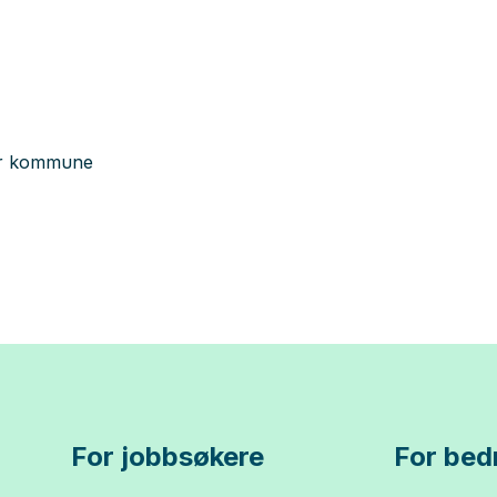
ger kommune
For jobbsøkere
For bedr