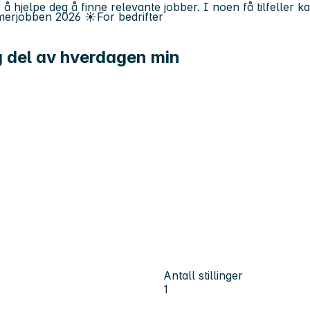
 å hjelpe deg å finne relevante jobber. I noen få tilfeller 
erjobben
2026
☀️
For bedrifter
tig del av hverdagen min
Antall stillinger
1