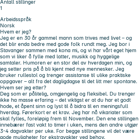
Antall stillinger
1
Arbeidsspråk
Norsk
Hvem er jeg?
Jeg er en 30 år gammel mann som trives med livet – og
det blir enda bedre med gode folk rundt meg. Jeg bor i
Stavanger sammen med kona mi, og vi har vårt eget hjem
som vi liker å fylle med latter, musikk og hyggelige
samtaler. Humoren er en stor del av hverdagen min, og
jeg setter pris på å bli kjent med nye mennesker. Jeg
bruker rullestol og trenger assistanse til ulike praktiske
oppgaver – alt fra det dagligdagse til det litt mer spontane.
Hvem ser jeg etter?
Deg som er pålitelig, omgjengelig og fleksibel. Du trenger
ikke ha masse erfaring – det viktigst er at du har et godt
hode, et åpent sinn og lyst til å bidra til en meningsfull
hverdag. Førerkort er et krav. Jeg har nå vikariater som
skal fylles, foreløpig frem til November. Den ene stillingen
innebærer fast vakt to timer i uken, mens den andre utgjør
3-4 dagvakter per uke. For begge stillingene vil det være
gode muligheter for ekstravakter ved behov.