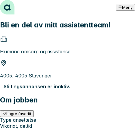
Hopp til innhold
Meny
Bli en del av mitt assistentteam!
Humana omsorg og assistanse
4005, 4005 Stavanger
Stillingsannonsen er inaktiv.
Om jobben
Lagre favoritt
Type ansettelse
Vikariat, deltid