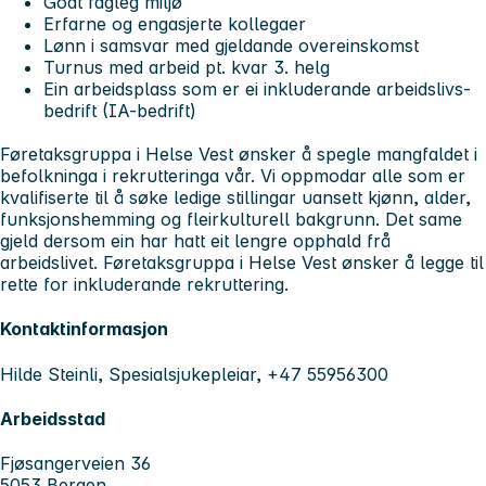
Godt fagleg miljø
Erfarne og engasjerte kollegaer
Lønn i samsvar med gjeldande overeinskomst
Turnus med arbeid pt. kvar 3. helg
Ein arbeidsplass som er ei inkluderande arbeidslivs-
bedrift (IA-bedrift)
Føretaksgruppa i Helse Vest ønsker å spegle mangfaldet i
befolkninga i rekrutteringa vår. Vi oppmodar alle som er
kvalifiserte til å søke ledige stillingar uansett kjønn, alder,
funksjonshemming og fleirkulturell bakgrunn. Det same
gjeld dersom ein har hatt eit lengre opphald frå
arbeidslivet. Føretaksgruppa i Helse Vest ønsker å legge til
rette for inkluderande rekruttering.
Kontaktinformasjon
Hilde Steinli, Spesialsjukepleiar, +47 55956300
Arbeidsstad
Fjøsangerveien 36
5053 Bergen