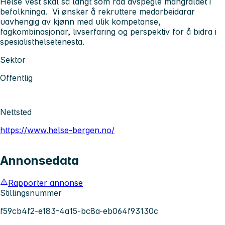
Helse Vest skal så langt som råd avspegle mangfaldet i
befolkninga. Vi ønsker å rekruttere medarbeidarar
uavhengig av kjønn med ulik kompetanse,
fagkombinasjonar, livserfaring og perspektiv for å bidra i
spesialisthelsetenesta.
Sektor
Offentlig
Nettsted
https://www.helse-bergen.no/
Annonsedata
Rapporter annonse
Stillingsnummer
f59cb4f2-e183-4a15-bc8a-eb064f93130c