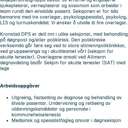
sjukepleiarar, vernepleiarar og sosionom som arbeidar i
team rundt den einskilde pasient. Seksjonen er for tida
bemanna med tre overlegar, psykologspesialist, psykolog,
LIS og turnuskandidat. Vi ønsker å utvide til fire overlegar.
Kronstad DPS er delt inn i ulike seksjonar, med behandling
på døgnpost og/eller poliklinisk. Den polikliniske
verksemda går føre seg ved to store allmennpoliklinikkar,
ved gruppeeininga og i akuttteamet vårt (seksjon for
akutte tenester). Overlegane ansatt ved Allmenn
døgnavdeling bistår Sekjon for akutte tenester (SAT) med
lege
Arbeidsoppgåver
Utgreiing, fastsetting av diagnose og behandling av
tilviste pasientar. Undervisning og rettleiing av
utdanningskandidatar og personale i
kommunehelsetenesta
Medisinsk og spesialistfagleg ansvar i døgnseksjon