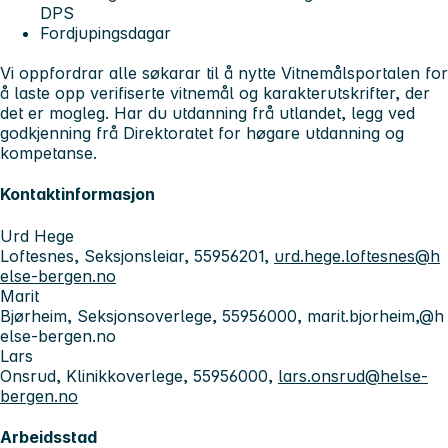
DPS
Fordjupingsdagar
Vi oppfordrar alle søkarar til å nytte Vitnemålsportalen for
å laste opp verifiserte vitnemål og karakterutskrifter, der
det er mogleg. Har du utdanning frå utlandet, legg ved
godkjenning frå Direktoratet for høgare utdanning og
kompetanse.
Kontaktinformasjon
Urd Hege
Loftesnes, Seksjonsleiar, 55956201,
urd.hege.loftesnes@h
else-bergen.no
Marit
Bjørheim, Seksjonsoverlege, 55956000, marit.bjorheim,@h
else-bergen.no
Lars
Onsrud, Klinikkoverlege, 55956000,
lars.onsrud@helse-
bergen.no
Arbeidsstad