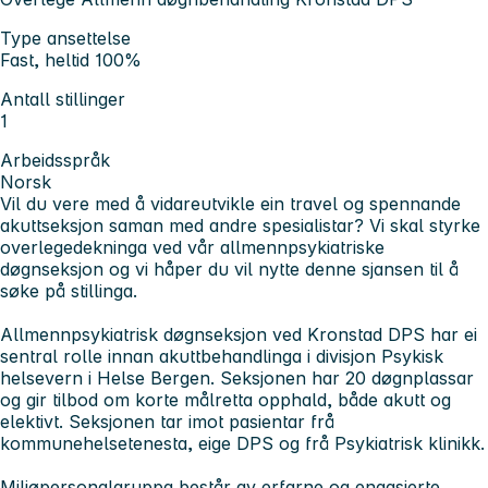
Type ansettelse
Fast, heltid 100%
Antall stillinger
1
Arbeidsspråk
Norsk
Vil du vere med å vidareutvikle ein travel og spennande
akuttseksjon saman med andre spesialistar? Vi skal styrke
overlegedekninga ved vår allmennpsykiatriske
døgnseksjon og vi håper du vil nytte denne sjansen til å
søke på stillinga.
Allmennpsykiatrisk døgnseksjon ved Kronstad DPS har ei
sentral rolle innan akuttbehandlinga i divisjon Psykisk
helsevern i Helse Bergen. Seksjonen har 20 døgnplassar
og gir tilbod om korte målretta opphald, både akutt og
elektivt. Seksjonen tar imot pasientar frå
kommunehelsetenesta, eige DPS og frå Psykiatrisk klinikk.
Miljøpersonalgruppa består av erfarne og engasjerte