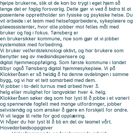
hjelpe brukerne, slik at de kan bo trygt i eget hjem så
lenge det er faglig forsvarlig. Dette gjør vi ved å bidra til at
pasientene opprettholder sin fysiske og psykiske helse. Du
vil arbeide i et team med helsefagarbeidere, sykepleiere og
pleieassistenter, hvor alle jobber mot felles mål med
bruker og fag i fokus. Tønsberg er
en brukersikker kommune, noe som gjør at vi jobber
systematisk med forbedring.
Vi bruker velferdsteknologi aktivt, og har brukere som
benytter seg av medisindispensere og
digital hjemmeoppfølging. Som første kommune i landet
tilbyr også Tønsberg digital hjemmesykepleie. Vi på
Klokkeråsen er så heldig å ha denne avdelingen i samme
bygg, og vi har et tett samarbeid med dem.
Vi jobber i to-delt turnus med arbeid hver 3.
helg eller mulighet for langvakter hver 4. helg.
Klokkeråsen søker deg som har lyst til å jobbe i et variert
og spennende fagfelt med mange utfordringer, jobber
selvstendig og som ønsker å gjøre en forskjell for andre.
Vi vil legge til rette for god opplæring.
Vi håper du har lyst til å bli en del av teamet vårt.
Hovedarbeidsoppgaver