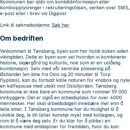
Kommunen ber aldri om kontaktinformasjon eller
kontoopplysninger i rekrutteringsfasen, verken over SMS,
e-post eller i brev via Digipost
Link til søknadsskjema:
Søk her
Om bedriften
Velkommen til Tønsberg, byen som har holdt koken siden
vikingtiden. Dette er byen som vet hvordan vi kombinerer
historie, skjærgård og kulturliv, noe som er en uslåelig
kombinasjon. Selv med vår sentrale plassering på
Østlandet (en time fra Oslo og 20 minutter til Torp
flyplass), kan du fortsatt kalle naturen for «nabo» og nyte
en kaffepause med utsikt mot Oslofjorden. Tønsberg
kommune er ikke bare en kommune som rommer 59 000
innbyggere. Det er også en arbeidsplass for over 4000
mennesker. Her skal arbeidsdagen innebære mer enn å
telle timer. I Tønsberg kommune har du mulighet til å
utvikle deg, le litt (eller kanskje mye) med kollegaer, og
rom til å være deg selv. Er du klar for å jobbe i en
kommune med ambisjoner for fremtiden, hvor du kan