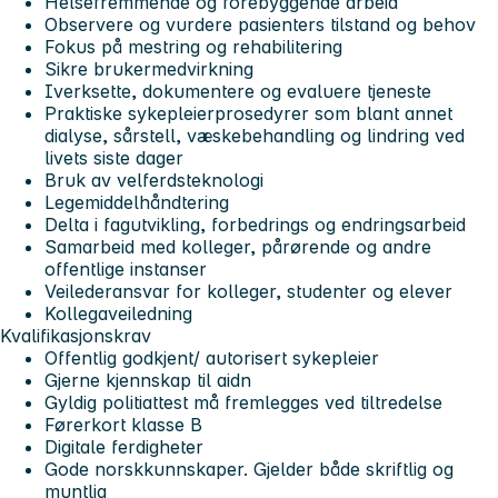
Helsefremmende og forebyggende arbeid
Observere og vurdere pasienters tilstand og behov
Fokus på mestring og rehabilitering
Sikre brukermedvirkning
Iverksette, dokumentere og evaluere tjeneste
Praktiske sykepleierprosedyrer som blant annet
dialyse, sårstell, væskebehandling og lindring ved
livets siste dager
Bruk av velferdsteknologi
Legemiddelhåndtering
Delta i fagutvikling, forbedrings og endringsarbeid
Samarbeid med kolleger, pårørende og andre
offentlige instanser
Veilederansvar for kolleger, studenter og elever
Kollegaveiledning
Kvalifikasjonskrav
Offentlig godkjent/ autorisert sykepleier
Gjerne kjennskap til aidn
Gyldig politiattest må fremlegges ved tiltredelse
Førerkort klasse B
Digitale ferdigheter
Gode norskkunnskaper. Gjelder både skriftlig og
muntlig