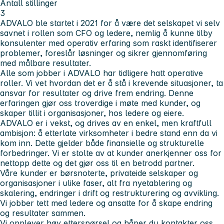
Antall stillinger
3
ADVALO ble startet i 2021 for å være det selskapet vi selv
savnet i rollen som CFO og ledere, nemlig å kunne tilby
konsulenter med operativ erfaring som raskt identifiserer
problemer, foreslår løsninger og sikrer gjennomføring
med målbare resultater.
Alle som jobber i ADVALO har tidligere hatt operative
roller. Vi vet hvordan det er å stå i krevende situasjoner, ta
ansvar for resultater og drive frem endring. Denne
erfaringen gjør oss troverdige i møte med kunder, og
skaper tillit i organisasjoner, hos ledere og eiere.
ADVALO er i vekst, og drives av en enkel, men kraftfull
ambisjon: å etterlate virksomheter i bedre stand enn da vi
kom inn. Dette gjelder både finansielle og strukturelle
forbedringer. Vi er stolte av at kunder anerkjenner oss for
nettopp dette og det gjør oss til en betrodd partner.
Våre kunder er børsnoterte, privateide selskaper og
organisasjoner i ulike faser, alt fra nyetablering og
skalering, endringer i drift og restrukturering og avvikling.
Vi jobber tett med ledere og ansatte for å skape endring
og resultater sammen.
Vi opplever høy etterspørsel og håper du kontakter oss