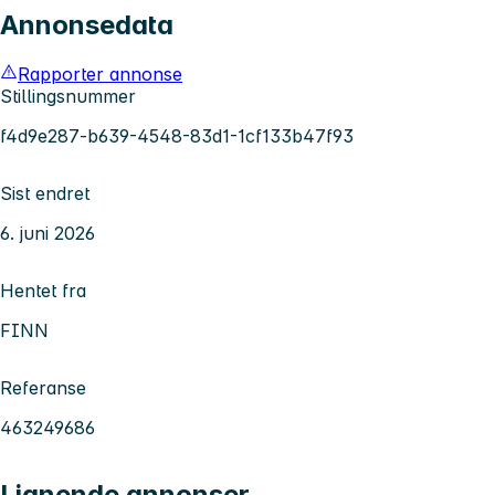
Annonsedata
Rapporter annonse
Stillingsnummer
f4d9e287-b639-4548-83d1-1cf133b47f93
Sist endret
6. juni 2026
Hentet fra
FINN
Referanse
463249686
Lignende annonser