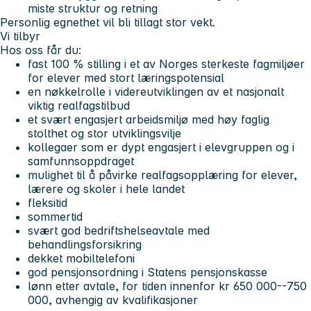
miste struktur og retning
Personlig egnethet vil bli tillagt stor vekt.
Vi tilbyr
Hos oss får du:
fast 100 % stilling i et av Norges sterkeste fagmiljøer
for elever med stort læringspotensial
en nøkkelrolle i videreutviklingen av et nasjonalt
viktig realfagstilbud
et svært engasjert arbeidsmiljø med høy faglig
stolthet og stor utviklingsvilje
kollegaer som er dypt engasjert i elevgruppen og i
samfunnsoppdraget
mulighet til å påvirke realfagsopplæring for elever,
lærere og skoler i hele landet
fleksitid
sommertid
svært god bedriftshelseavtale med
behandlingsforsikring
dekket mobiltelefoni
god pensjonsordning i Statens pensjonskasse
lønn etter avtale, for tiden innenfor kr 650 000--750
000, avhengig av kvalifikasjoner