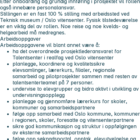
Etter onboarding og grundig innføring i prosjektet vil rollen
også innebære personalansvar.
Stillingen er en fast 100 % stilling med arbeidssted ved
Teknisk museum / Oslo vitensenter. Fysisk tilstedeværelse
er en viktig del av rollen. Noe reise og noe kvelds- og
helgearbeid må medregnes.
Arbeidsoppgaver
Arbeidsoppgavene vil blant annet være å:
ha det overordnede prosjektlederansvaret for
Talentsenter i realfag ved Oslo vitensenter
planlegge, koordinere og kvalitetssikre
elevsamlinger, lærerkurs, filialer, regionale
samarbeid og pilotprosjekter sammen med resten av
talentsenterteamet på 7 personer.
undervise to elevgrupper og bidra aktivt i utvikling av
undervisningsopplegg
planlegge og gjennomføre lærerkurs for skoler,
kommuner og samarbeidspartnere
følge opp samarbeid med Oslo kommune, kommuner
i regionen, skoler, foresatte og vitensenterpartnere
sikre god kommunikasjon og struktur i oppfølgingen
av eksterne samarbeidspartnere
følge opp søknadsportal, opptak, elevutvelgelse og