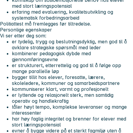
kunnskap om sosioemosjonelle behov hos elever
med stort læringspotensial
erfaring med evaluering, kvalitetsutvikling og
systematisk forbedringsarbeid
Politiattest må fremlegges før tiltredelse.
Personlige egenskaper
Vi ser etter deg som:
er tydelig, trygg og beslutningsdyktig, men god til å
avklare strategiske spørsmål med leder
kombinerer pedagogisk dybde med
gjennomføringsevne
er strukturert, etterrettelig og god til å følge opp
mange parallelle løp
bygger tillit hos elever, foresatte, lærere,
skoleledere, kommuner og samarbeidspartnere
kommuniserer klart, varmt og profesjonelt
er lyttende og relasjonelt sterk, men samtidig
operativ og handlekraftig
tåler høyt tempo, komplekse leveranser og mange
interessenter
har høy faglig integritet og brenner for elever med
stort læringspotensial
evner å bygge videre på et sterkt fagmiljø uten å