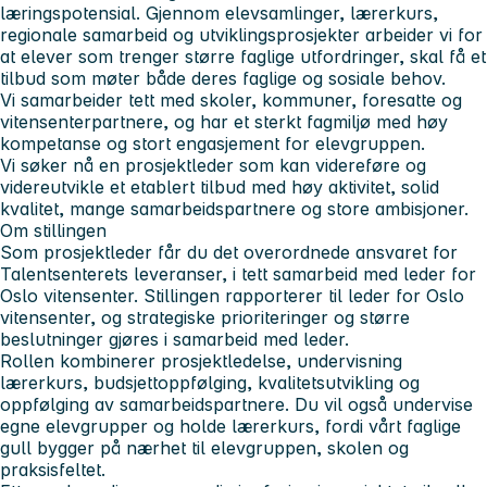
læringspotensial. Gjennom elevsamlinger, lærerkurs,
regionale samarbeid og utviklingsprosjekter arbeider vi for
at elever som trenger større faglige utfordringer, skal få et
tilbud som møter både deres faglige og sosiale behov.
Vi samarbeider tett med skoler, kommuner, foresatte og
vitensenterpartnere, og har et sterkt fagmiljø med høy
kompetanse og stort engasjement for elevgruppen.
Vi søker nå en prosjektleder som kan videreføre og
videreutvikle et etablert tilbud med høy aktivitet, solid
kvalitet, mange samarbeidspartnere og store ambisjoner.
Om stillingen
Som prosjektleder får du det overordnede ansvaret for
Talentsenterets leveranser, i tett samarbeid med leder for
Oslo vitensenter. Stillingen rapporterer til leder for Oslo
vitensenter, og strategiske prioriteringer og større
beslutninger gjøres i samarbeid med leder.
Rollen kombinerer prosjektledelse, undervisning
lærerkurs, budsjettoppfølging, kvalitetsutvikling og
oppfølging av samarbeidspartnere. Du vil også undervise
egne elevgrupper og holde lærerkurs, fordi vårt faglige
gull bygger på nærhet til elevgruppen, skolen og
praksisfeltet.