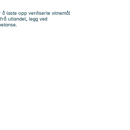
 å laste opp verifiserte vitnemål
frå utlandet, legg ved
petanse.