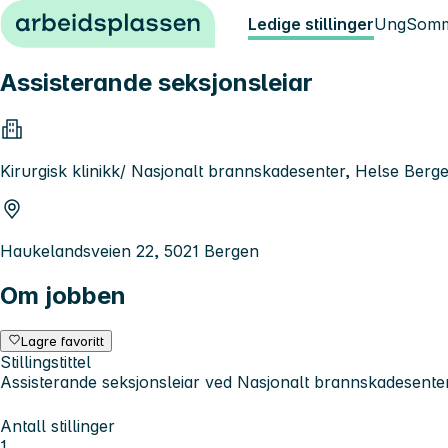
Hopp til innhold
Ledige stillinger
Ung
Somm
Assisterande seksjonsleiar
Kirurgisk klinikk/ Nasjonalt brannskadesenter, Helse Berg
Haukelandsveien 22, 5021 Bergen
Om jobben
Lagre favoritt
Stillingstittel
Assisterande seksjonsleiar ved Nasjonalt brannskadesente
Antall stillinger
1