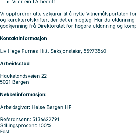
Vi er ein IA bedrift
Vi oppfordrar alle søkjarar til å nytte Vitnemålsportalen for
og karakterutskrifter, der det er mogleg. Har du utdanning 
godkjenning frå Direktoratet for høgare utdanning og kom
Kontaktinformasjon
Liv Hege Furnes Hilt, Seksjonsleiar, 55973560
Arbeidsstad
Haukelandsveien 22
5021 Bergen
Nøkkelinformasjon:
Arbeidsgivar: Helse Bergen HF
Referansenr.: 5136622791
Stillingsprosent: 100%
Fast