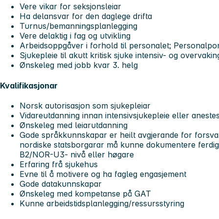
Vere vikar for seksjonsleiar
Ha delansvar for den daglege drifta
Turnus/bemanningsplanlegging
Vere delaktig i fag og utvikling
Arbeidsoppgåver i forhold til personalet; Personalpo
Sjukepleie til akutt kritisk sjuke intensiv- og overvaki
Ønskeleg med jobb kvar 3. helg
Kvalifikasjonar
Norsk autorisasjon som sjukepleiar
Vidareutdanning innan intensivsjukepleie eller aneste
Ønskeleg med leiarutdanning
Gode språkkunnskapar er heilt avgjerande for forsvar
nordiske statsborgarar må kunne dokumentere ferdig
B2/NOR-U3- nivå eller høgare
Erfaring frå sjukehus
Evne til å motivere og ha fagleg engasjement
Gode datakunnskapar
Ønskeleg med kompetanse på GAT
Kunne arbeidstidsplanlegging/ressursstyring