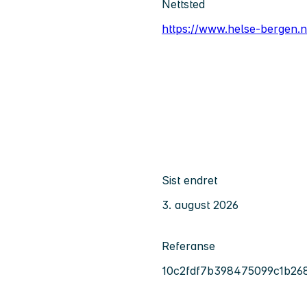
Nettsted
https://www.helse-bergen.n
Sist endret
3. august 2026
Referanse
10c2fdf7b398475099c1b26