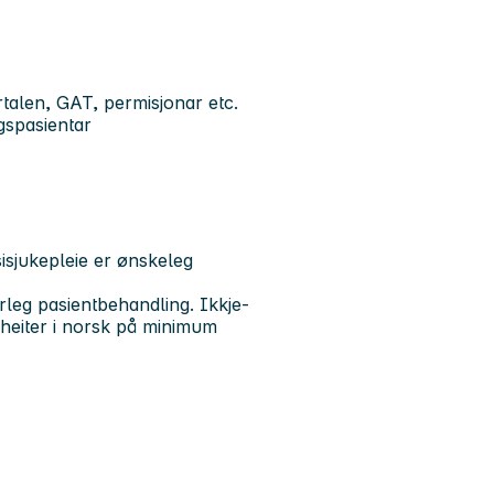
rtalen, GAT, permisjonar etc.
ngspasientar
sisjukepleie er ønskeleg
leg pasientbehandling. Ikkje-
heiter i norsk på minimum