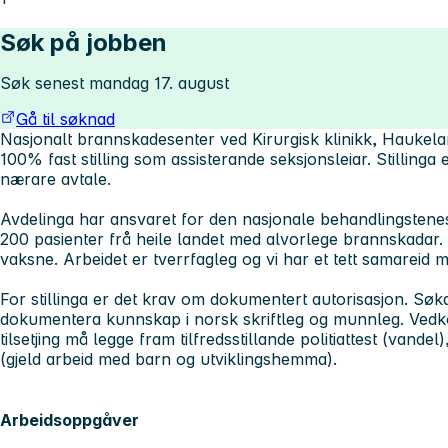
Søk på jobben
Søk senest mandag 17. august
Gå til søknad
Nasjonalt brannskadesenter ved Kirurgisk klinikk, Haukelan
100% fast stilling som assisterande seksjonsleiar
.
Stillinga 
nærare avtale.
Avdelinga har ansvaret for den nasjonale behandlingstene
200 pasienter frå heile landet med alvorlege brannskadar.
vaksne. Arbeidet er tverrfagleg og vi har et tett samareid
For stillinga er det krav om dokumentert autorisasjon. Sø
dokumentera kunnskap i norsk skriftleg og munnleg. Ved
tilsetjing må legge fram tilfredsstillande politiattest (vande
(gjeld arbeid med barn og utviklingshemma).
Arbeidsoppgåver