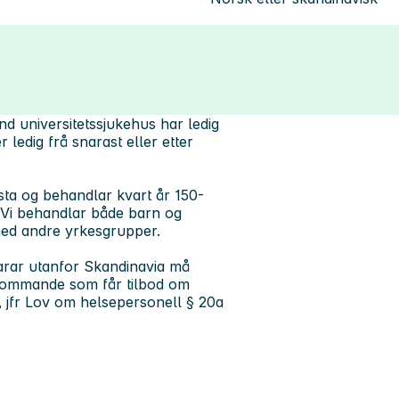
d universitetssjukehus har ledig
er ledig frå snarast eller etter
sta og behandlar kvart år 150-
 Vi behandlar både barn og
 med andre yrkesgrupper.
karar utanfor Skandinavia må
kommande som får tilbod om
l), jfr Lov om helsepersonell § 20a