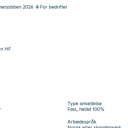
erjobben
2026
☀️
For bedrifter
en HF
Type ansettelse
r
Fast, heltid 100%
Arbeidsspråk
Norsk eller skandinavisk