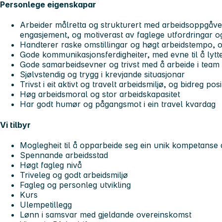
Personlege eigenskapar
Arbeider målretta og strukturert med arbeidsoppgåver
engasjement, og motiverast av faglege utfordringar og
Handterer raske omstillingar og høgt arbeidstempo, o
Gode kommunikasjonsferdigheiter, med evne til å lytt
Gode samarbeidsevner og trivst med å arbeide i team
Sjølvstendig og trygg i krevjande situasjonar
Trivst i eit aktivt og travelt arbeidsmiljø, og bidreg posit
Høg arbeidsmoral og stor arbeidskapasitet
Har godt humør og pågangsmot i ein travel kvardag
Vi tilbyr
Moglegheit til å opparbeide seg ein unik kompetanse 
Spennande arbeidsstad
Høgt fagleg nivå
Triveleg og godt arbeidsmiljø
Fagleg og personleg utvikling
Kurs
Ulempetillegg
Lønn i samsvar med gjeldande overeinskomst