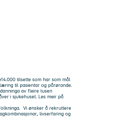
14.000 tilsette som har som mål
læring til pasientar og pårørande.
tdanninga av fleire tusen
åver i sjukehuset. Les meir på
folkninga. Vi ønsker å rekruttere
gkombinasjonar, livserfaring og