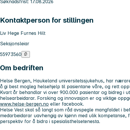
Søknadsfrist: 17.08.2026
Kontaktperson for stillingen
Liv Hege Furnes Hilt
Seksjonsleiar
55973560
Om bedriften
Helse Bergen, Haukeland universitetssjukehus, har nærare
å gi best mogleg helsehjelp til pasientane våre, og rett opp
Kvart år behandlar vi over 900.000 pasientar og bidreg i u
helsearbeidarar. Forsking og innovasjon er og viktige oppg
www.helse-bergen.no
eller facebook.
Helse Vest skal så langt som råd avspegle mangfaldet i be
medarbeidarar uavhengig av kjønn med ulik kompetanse, fa
perspektiv for å bidra i spesialisthelsetenesta.