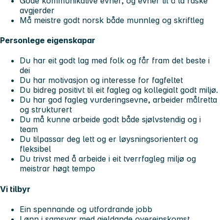
Gode kommunikative evner, og evner til å ta raske
avgjerder
Må meistre godt norsk både munnleg og skriftleg
Personlege eigenskapar
Du har eit godt lag med folk og får fram det beste i
dei
Du har motivasjon og interesse for fagfeltet
Du bidreg positivt til eit fagleg og kollegialt godt miljø.
Du har god fagleg vurderingsevne, arbeider målretta
og strukturert
Du må kunne arbeide godt både sjølvstendig og i
team
Du tilpassar deg lett og er løysningsorientert og
fleksibel
Du trivst med å arbeide i eit tverrfagleg miljø og
meistrar høgt tempo
Vi tilbyr
Ein spennande og utfordrande jobb
Lønn i samsvar med gjeldande overeinskomst