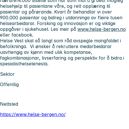
nærare14.000 tilsette som har som mål å gi best mogleg
helsehjelp til pasientane våre, og rett opplæring til
pasientar og pårørande. Kvart år behandlar vi over
900.000 pasientar og bidreg i utdanninga av fleire tusen
helsearbeidarar. Forsking og innovasjon er og viktige
oppgåver i sjukehuset. Les meir på
www.helse-bergen.no
eller facebook.
Helse Vest skal så langt som råd avspegle mangfaldet i
befolkninga. Vi ønsker å rekruttere medarbeidarar
uavhengig av kjønn med ulik kompetanse,
fagkombinasjonar, livserfaring og perspektiv for å bidra i
spesialisthelsetenesta.
Sektor
Offentlig
Nettsted
https://www.helse-bergen.no/