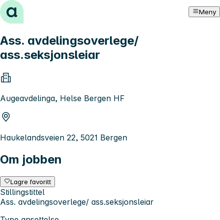
Hopp til innhold
Meny
Ass. avdelingsoverlege/
ass.seksjonsleiar
Augeavdelinga, Helse Bergen HF
Haukelandsveien 22, 5021 Bergen
Om jobben
Lagre favoritt
Stillingstittel
Ass. avdelingsoverlege/ ass.seksjonsleiar
Type ansettelse