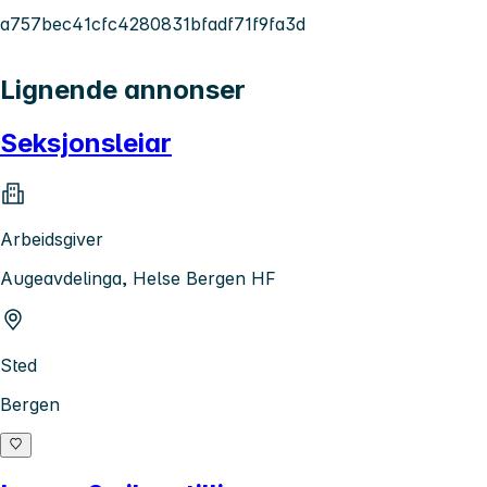
a757bec41cfc4280831bfadf71f9fa3d
Lignende annonser
Seksjonsleiar
Arbeidsgiver
Augeavdelinga, Helse Bergen HF
Sted
Bergen