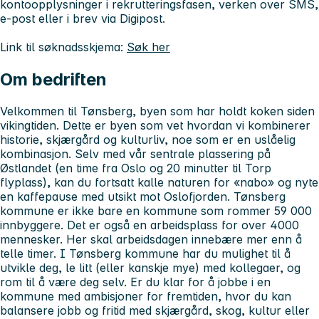
kontoopplysninger i rekrutteringsfasen, verken over SMS,
e-post eller i brev via Digipost.
Link til søknadsskjema:
Søk her
Om bedriften
Velkommen til Tønsberg, byen som har holdt koken siden
vikingtiden. Dette er byen som vet hvordan vi kombinerer
historie, skjærgård og kulturliv, noe som er en uslåelig
kombinasjon. Selv med vår sentrale plassering på
Østlandet (en time fra Oslo og 20 minutter til Torp
flyplass), kan du fortsatt kalle naturen for «nabo» og nyte
en kaffepause med utsikt mot Oslofjorden. Tønsberg
kommune er ikke bare en kommune som rommer 59 000
innbyggere. Det er også en arbeidsplass for over 4000
mennesker. Her skal arbeidsdagen innebære mer enn å
telle timer. I Tønsberg kommune har du mulighet til å
utvikle deg, le litt (eller kanskje mye) med kollegaer, og
rom til å være deg selv. Er du klar for å jobbe i en
kommune med ambisjoner for fremtiden, hvor du kan
balansere jobb og fritid med skjærgård, skog, kultur eller