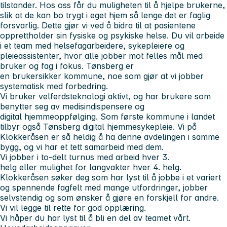
tilstander. Hos oss får du muligheten til å hjelpe brukerne,
slik at de kan bo trygt i eget hjem så lenge det er faglig
forsvarlig. Dette gjør vi ved å bidra til at pasientene
opprettholder sin fysiske og psykiske helse. Du vil arbeide
i et team med helsefagarbeidere, sykepleiere og
pleieassistenter, hvor alle jobber mot felles mål med
bruker og fag i fokus. Tønsberg er
en brukersikker kommune, noe som gjør at vi jobber
systematisk med forbedring.
Vi bruker velferdsteknologi aktivt, og har brukere som
benytter seg av medisindispensere og
digital hjemmeoppfølging. Som første kommune i landet
tilbyr også Tønsberg digital hjemmesykepleie. Vi på
Klokkeråsen er så heldig å ha denne avdelingen i samme
bygg, og vi har et tett samarbeid med dem.
Vi jobber i to-delt turnus med arbeid hver 3.
helg eller mulighet for langvakter hver 4. helg.
Klokkeråsen søker deg som har lyst til å jobbe i et variert
og spennende fagfelt med mange utfordringer, jobber
selvstendig og som ønsker å gjøre en forskjell for andre.
Vi vil legge til rette for god opplæring.
Vi håper du har lyst til å bli en del av teamet vårt.