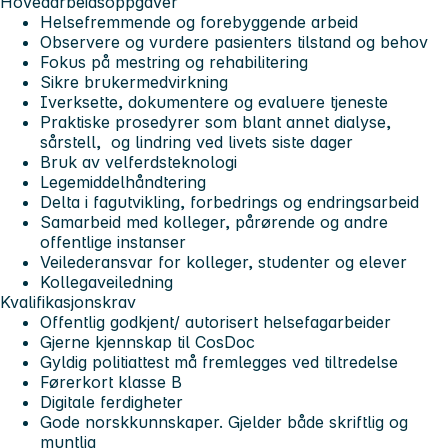
Hovedarbeidsoppgaver
Helsefremmende og forebyggende arbeid
Observere og vurdere pasienters tilstand og behov
Fokus på mestring og rehabilitering
Sikre brukermedvirkning
Iverksette, dokumentere og evaluere tjeneste
Praktiske prosedyrer som blant annet dialyse,
sårstell, og lindring ved livets siste dager
Bruk av velferdsteknologi
Legemiddelhåndtering
Delta i fagutvikling, forbedrings og endringsarbeid
Samarbeid med kolleger, pårørende og andre
offentlige instanser
Veilederansvar for kolleger, studenter og elever
Kollegaveiledning
Kvalifikasjonskrav
Offentlig godkjent/ autorisert helsefagarbeider
Gjerne kjennskap til CosDoc
Gyldig politiattest må fremlegges ved tiltredelse
Førerkort klasse B
Digitale ferdigheter
Gode norskkunnskaper. Gjelder både skriftlig og
muntlig