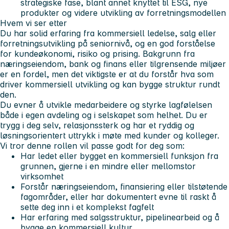
strategiske fase, blant annet knyttet til ESG, nye
produkter og videre utvikling av forretningsmodellen
Hvem vi ser etter
Du har solid erfaring fra kommersiell ledelse, salg eller
forretningsutvikling på seniornivå, og en god forståelse
for kundeøkonomi, risiko og prising. Bakgrunn fra
næringseiendom, bank og finans eller tilgrensende miljøer
er en fordel, men det viktigste er at du forstår hva som
driver kommersiell utvikling og kan bygge struktur rundt
den.
Du evner å utvikle medarbeidere og styrke lagfølelsen
både i egen avdeling og i selskapet som helhet. Du er
trygg i deg selv, relasjonssterk og har et ryddig og
løsningsorientert uttrykk i møte med kunder og kolleger.
Vi tror denne rollen vil passe godt for deg som:
Har ledet eller bygget en kommersiell funksjon fra
grunnen, gjerne i en mindre eller mellomstor
virksomhet
Forstår næringseiendom, finansiering eller tilstøtende
fagområder, eller har dokumentert evne til raskt å
sette deg inn i et komplekst fagfelt
Har erfaring med salgsstruktur, pipelinearbeid og å
bygge en kommersiell kultur