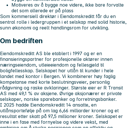
Motiveres av å bygge noe videre, ikke bare forvalte
det som allerede er på plass
Som kommersiell direktør i Eiendomskreditt får du en
sentral rolle i ledergruppen i et selskap med solid historie,
sunn økonomi og reelt handlingsrom for utvikling.
Om bedriften
Eiendomskreditt AS ble etablert i 1997 og er en
finansieringspartner for profesjonelle aktører innen
næringseiendom, utleieeiendom og fellesgjeld til
boligfellesskap. Selskapet har utlån til kunder i hele
landet med kontor i Bergen. Vi kombinerer høy faglig
kompetanse med korte beslutningsveier, personlig
rådgivning og raske avklaringer. Største eier er R Transit
AS med 49,1 % av aksjene. Øvrige aksjonærer er private
selskaper, norske sparebanker og forretningsbanker.
I 2025 hadde Eiendomskreditt 14 ansatte, en
utlånsportefølje på om lag 6,66 milliarder kroner og et
resultat etter skatt på 97,5 millioner kroner. Selskapet er
inne i en fase med fornyelse og videre vekst, med
ambisjon om å styrke posisjonen som en effektiv og