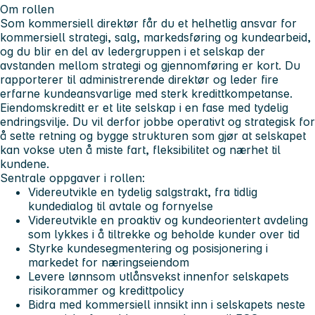
Om rollen
Som kommersiell direktør får du et helhetlig ansvar for
kommersiell strategi, salg, markedsføring og kundearbeid,
og du blir en del av ledergruppen i et selskap der
avstanden mellom strategi og gjennomføring er kort. Du
rapporterer til administrerende direktør og leder fire
erfarne kundeansvarlige med sterk kredittkompetanse.
Eiendomskreditt er et lite selskap i en fase med tydelig
endringsvilje. Du vil derfor jobbe operativt og strategisk for
å sette retning og bygge strukturen som gjør at selskapet
kan vokse uten å miste fart, fleksibilitet og nærhet til
kundene.
Sentrale oppgaver i rollen:
Videreutvikle en tydelig salgstrakt, fra tidlig
kundedialog til avtale og fornyelse
Videreutvikle en proaktiv og kundeorientert avdeling
som lykkes i å tiltrekke og beholde kunder over tid
Styrke kundesegmentering og posisjonering i
markedet for næringseiendom
Levere lønnsom utlånsvekst innenfor selskapets
risikorammer og kredittpolicy
Bidra med kommersiell innsikt inn i selskapets neste