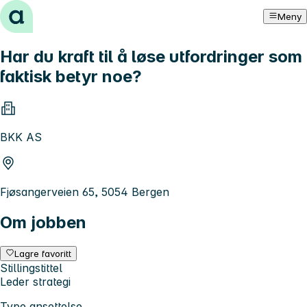
Hopp til innhold
Meny
Har du kraft til å løse utfordringer som
faktisk betyr noe?
BKK AS
Fjøsangerveien 65, 5054 Bergen
Om jobben
Lagre favoritt
Stillingstittel
Leder strategi
Type ansettelse