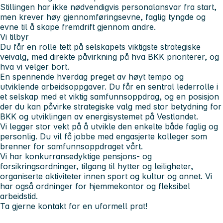
Stillingen har ikke nødvendigvis personalansvar fra start,
men krever høy gjennomføringsevne, faglig tyngde og
evne til å skape fremdrift gjennom andre.
Vi tilbyr
Du får en rolle tett på selskapets viktigste strategiske
veivalg, med direkte påvirkning på hva BKK prioriterer, og
hva vi velger bort.
En spennende hverdag preget av høyt tempo og
utviklende arbeidsoppgaver. Du får en sentral lederrolle i
et selskap med et viktig samfunnsoppdrag, og en posisjon
der du kan påvirke strategiske valg med stor betydning for
BKK og utviklingen av energisystemet på Vestlandet.
Vi legger stor vekt på å utvikle den enkelte både faglig og
personlig. Du vil få jobbe med engasjerte kolleger som
brenner for samfunnsoppdraget vårt.
Vi har konkurransedyktige pensjons- og
forsikringsordninger, tilgang til hytter og leiligheter,
organiserte aktiviteter innen sport og kultur og annet. Vi
har også ordninger for hjemmekontor og fleksibel
arbeidstid.
Ta gjerne kontakt for en uformell prat!