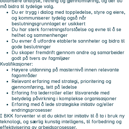
balansere analyse, retning og gjennomføring, og der du
må bidra til tydelige valg.
Du er trygg i dialog med toppledelse, styre og eiere,
og kommuniserer tydelig også når
beslutningsgrunnlaget er usikkert
Du har sterk forretningsforståelse og evne til å se
helhet og sammenhenger
Du evner å utfordre etablerte sannheter og bidra til
gode beslutninger
Du skaper fremdrift gjennom andre og samarbeider
godt på tvers av fagmiljøer
Kvalifikasjoner:
Høyere utdanning på masternivå innen relevante
fagområder
Relevant erfaring med strategi, prioritering og
gjennomføring, tett på ledelse
Erfaring fra lederroller eller tilsvarende med
betydelig påvirkning i komplekse organisasjoner
Erfaring med å lede strategiske initiativ og/eller
endringsprosesser
I BKK forventer vi at du aktivt tar initiativ til å ta i bruk ny
teknologi, og særlig kunstig intelligens, til forbedring og
effektivisering av arbeidsprosesser.