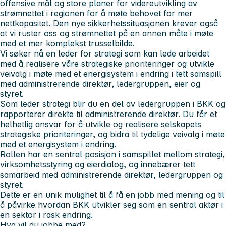
offensive mål og store planer for videreutvikling av
strømnettet i regionen for å møte behovet for mer
nettkapasitet. Den nye sikkerhetssituasjonen krever også
at vi ruster oss og strømnettet på en annen måte i møte
med et mer komplekst trusselbilde.
Vi søker nå en leder for strategi som kan lede arbeidet
med å realisere våre strategiske prioriteringer og utvikle
veivalg i møte med et energisystem i endring i tett samspill
med administrerende direktør, ledergruppen, eier og
styret.
Som leder strategi blir du en del av ledergruppen i BKK og
rapporterer direkte til administrerende direktør. Du får et
helhetlig ansvar for å utvikle og realisere selskapets
strategiske prioriteringer, og bidra til tydelige veivalg i møte
med et energisystem i endring.
Rollen har en sentral posisjon i samspillet mellom strategi,
virksomhetsstyring og eierdialog, og innebærer tett
samarbeid med administrerende direktør, ledergruppen og
styret.
Dette er en unik mulighet til å få en jobb med mening og til
å påvirke hvordan BKK utvikler seg som en sentral aktør i
en sektor i rask endring.
Hva vil du jobbe med?