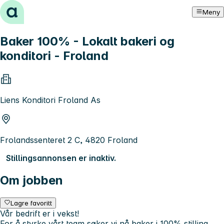
Hopp til innhold
Meny
Baker 100% - Lokalt bakeri og
konditori - Froland
Liens Konditori Froland As
Frolandssenteret 2 C, 4820 Froland
Stillingsannonsen er inaktiv.
Om jobben
Lagre favoritt
Vår bedrift er i vekst!
For å styrke vårt team søker vi nå baker i 100% stilling.