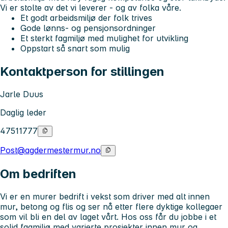
Vi er stolte av det vi leverer - og av folka våre.
Et godt arbeidsmiljø der folk trives
Gode lønns- og pensjonsordninger
Et sterkt fagmiljø med mulighet for utvikling
Oppstart så snart som mulig
Kontaktperson for stillingen
Jarle Duus
Daglig leder
47511777
Post@agdermestermur.no
Om bedriften
Vi er en murer bedrift i vekst som driver med alt innen
mur, betong og flis og ser nå etter flere dyktige kollegaer
som vil bli en del av laget vårt. Hos oss får du jobbe i et
solid fagmiljø med varierte prosjekter innen mur og