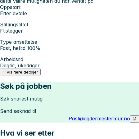
dette være muligheten du har ventet på.
Oppstart
Etter avtale
Stillingstittel
Flislegger
Type ansettelse
Fast, heltid 100%
Arbeidstid
Dagtid, ukedager
Vis flere detaljer
Søk på jobben
Søk snarest mulig
Send søknad til
Post@agdermestermur.no
Hva vi ser etter