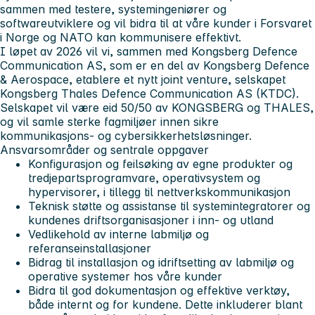
sammen med testere, systemingeniører og
softwareutviklere og vil bidra til at våre kunder i Forsvaret
i Norge og NATO kan kommunisere effektivt.
I løpet av 2026 vil vi, sammen med Kongsberg Defence
Communication AS, som er en del av Kongsberg Defence
& Aerospace, etablere et nytt joint venture, selskapet
Kongsberg Thales Defence Communication AS (KTDC).
Selskapet vil være eid 50/50 av KONGSBERG og THALES,
og vil samle sterke fagmiljøer innen sikre
kommunikasjons- og cybersikkerhetsløsninger.
Ansvarsområder og sentrale oppgaver
Konfigurasjon og feilsøking av egne produkter og
tredjepartsprogramvare, operativsystem og
hypervisorer, i tillegg til nettverkskommunikasjon
Teknisk støtte og assistanse til systemintegratorer og
kundenes driftsorganisasjoner i inn- og utland
Vedlikehold av interne labmiljø og
referanseinstallasjoner
Bidrag til installasjon og idriftsetting av labmiljø og
operative systemer hos våre kunder
Bidra til god dokumentasjon og effektive verktøy,
både internt og for kundene. Dette inkluderer blant