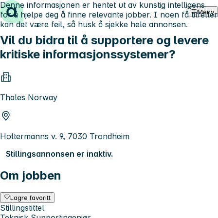
Denne informasjonen er hentet ut av kunstig intelligens
Hopp til innhold
Meny
for å hjelpe deg å finne relevante jobber. I noen få tilfeller
kan det være feil, så husk å sjekke hele annonsen.
Vil du bidra til å supportere og levere
kritiske informasjonssystemer?
Thales Norway
Holtermanns v. 9, 7030 Trondheim
Stillingsannonsen er inaktiv.
Om jobben
Lagre favoritt
Stillingstittel
Teknisk Supportingeniør