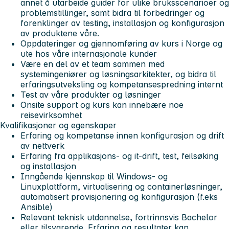
annet å utarbeide guider for ulike bruksscenarioer og
problemstillinger, samt bidra til forbedringer og
forenklinger av testing, installasjon og konfigurasjon
av produktene våre.
Oppdateringer og gjennomføring av kurs i Norge og
ute hos våre internasjonale kunder
Være en del av et team sammen med
systemingeniører og løsningsarkitekter, og bidra til
erfaringsutveksling og kompetansespredning internt
Test av våre produkter og løsninger
Onsite support og kurs kan innebære noe
reisevirksomhet
Kvalifikasjoner og egenskaper
Erfaring og kompetanse innen konfigurasjon og drift
av nettverk
Erfaring fra applikasjons- og it-drift, test, feilsøking
og installasjon
Inngående kjennskap til Windows- og
Linuxplattform, virtualisering og containerløsninger,
automatisert provisjonering og konfigurasjon (f.eks
Ansible)
Relevant teknisk utdannelse, fortrinnsvis Bachelor
eller tilsvarende. Erfaring og resultater kan