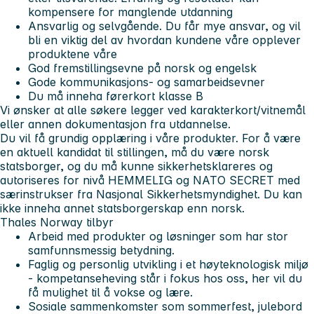
kompensere for manglende utdanning
Ansvarlig og selvgående. Du får mye ansvar, og vil
bli en viktig del av hvordan kundene våre opplever
produktene våre
God fremstillingsevne på norsk og engelsk
Gode kommunikasjons- og samarbeidsevner
Du må inneha førerkort klasse B
Vi ønsker at alle søkere legger ved karakterkort/vitnemål
eller annen dokumentasjon fra utdannelse.
Du vil få grundig opplæring i våre produkter.
For å være
en aktuell kandidat til stillingen, må du være norsk
statsborger, og du må kunne sikkerhetsklareres og
autoriseres for nivå HEMMELIG og NATO SECRET med
særinstrukser fra Nasjonal Sikkerhetsmyndighet. Du kan
ikke inneha annet statsborgerskap enn norsk.
Thales Norway tilbyr
Arbeid med produkter og løsninger som har stor
samfunnsmessig betydning.
Faglig og personlig utvikling i et høyteknologisk miljø
- kompetanseheving står i fokus hos oss, her vil du
få mulighet til å vokse og lære.
Sosiale sammenkomster som sommerfest, julebord