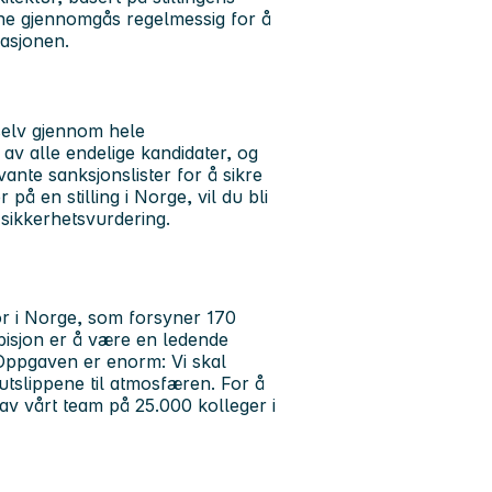
ene gjennomgås regelmessig for å
sasjonen.
 selv gjennom hele
v alle endelige kandidater, og
evante sanksjonslister for å sikre
på en stilling i Norge, vil du bli
 sikkerhetsvurdering.
or i Norge, som forsyner 170
isjon er å være en ledende
. Oppgaven er enorm: Vi skal
utslippene til atmosfæren. For å
 av vårt team på 25.000 kolleger i