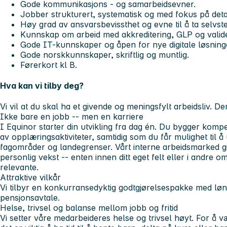
Gode kommunikasjons - og samarbeidsevner.
Jobber strukturert, systematisk og med fokus på deta
Høy grad av ansvarsbevissthet og evne til å ta selvst
Kunnskap om arbeid med akkreditering, GLP og valide
Gode IT-kunnskaper og åpen for nye digitale løsning
Gode norskkunnskaper, skriftlig og muntlig.
Førerkort kl B.
Hva kan vi tilby deg?
Vi vil at du skal ha et givende og meningsfylt arbeidsliv. Derf
Ikke bare en jobb -- men en karriere
I Equinor starter din utvikling fra dag én. Du bygger kom
av opplæringsaktiviteter, samtidig som du får mulighet til å
fagområder og landegrenser. Vårt interne arbeidsmarked gir
personlig vekst -- enten innen ditt eget felt eller i andre 
relevante.
Attraktive vilkår
Vi tilbyr en konkurransedyktig godtgjørelsespakke med lø
pensjonsavtale.
Helse, trivsel og balanse mellom jobb og fritid
Vi setter våre medarbeideres helse og trivsel høyt. For å væ