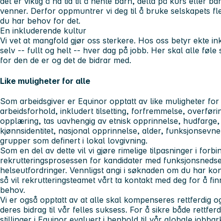
det er viktig å ha tid til å hente barn, delta på kurs eller ba
venner. Derfor oppmuntrer vi deg til å bruke selskapets fl
du har behov for det.
En inkluderende kultur
Vi vet at mangfold gjør oss sterkere. Hos oss betyr ekte i
selv -- fullt og helt -- hver dag på jobb. Her skal alle føle
for den de er og det de bidrar med.
Like muligheter for alle
Som arbeidsgiver er Equinor opptatt av like muligheter for a
arbeidsforhold, inkludert tilsetting, forfremmelse, overfør
opplæring, tas uavhengig av etnisk opprinnelse, hudfarge, r
kjønnsidentitet, nasjonal opprinnelse, alder, funksjonsevne
grupper som definert i lokal lovgivning.
Som en del av dette vil vi gjøre rimelige tilpasninger i forb
rekrutteringsprosessen for kandidater med funksjonsnedsett
helseutfordringer. Vennligst angi i søknaden om du har konk
så vil rekrutteringsteamet vårt ta kontakt med deg for å fi
behov.
Vi er også opptatt av at alle skal kompenseres rettferdig
deres bidrag til vår felles suksess. For å sikre både rettfer
stillinger i Equinor evaluert i henhold til vår globale jobbar