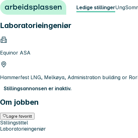
Hopp til innhold
Ledige stillinger
Ung
Somm
Laboratorieingeniør
Equinor ASA
Hammerfest LNG, Melkøya, Administration building or Ror
Stillingsannonsen er inaktiv.
Om jobben
Lagre favoritt
Stillingstittel
Laboratorieingeniør