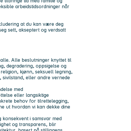
re tilbringe tid med familie og
eksible arbeidstidsordninger når
nkludering at du kan være deg
 seg sett, akseptert og verdsatt
lle. Alle beslutninger knyttet til
ing, degradering, oppsigelse og
eligion, kjønn, seksuell legning,
, sivilstand, eller andre vernede
indelse med
else eller langsiktige
rete behov for tilrettelegging,
nne ut hvordan vi kan dekke dine
 og konsekvent i samsvar med
dighet og transparens, blir
kitektur, basert på stillingens