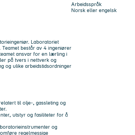
Arbeidsspråk
Norsk eller engelsk
orieingeniør. Laboratoriet
t. Teamet består av 4 ingeniører
teamet ansvar for en lærling i
r på tvers i nettverk og
ng og ulike arbeidstidsordninger
atert til olje-, gassleting og
ter.
ter, utstyr og fasiliteter for å
laboratorieinstrumenter og
ennomføre regelmessige