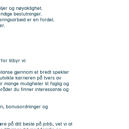
ljer og nøyaktighet.
endige beslutninger.
ringsarbeid er en fordel.
er.
or tilbyr vi:
petanse gjennom et bredt spekter
 utvikle karrieren på tvers av
 mange muligheter til faglig og
områder du finner interessante og
nn, bonusordninger og
re på ditt beste på jobb, vet vi at