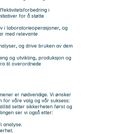
fektivitetsforbedring i
tiativer for å støtte
v i laboratorieoperasjoner, og
var med relevante
analyser, og drive bruken av dem
ing og utvikling, produksjon og
dra til overordnede
 mener er nødvendige. Vi ønsker
nn for våre valg og vår suksess:
ltid setter sikkerheten først og
lingen ser vi også etter:
l analyse.
erhet.