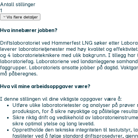
Antall stillinger
1
Vis flere detaljer
Hva innebærer jobben?
Driftslaboratoriet ved Hammerfest LNG søker etter Laborat
leverer laboratorietjenester med høy kvalitet og effektivite
og 4 laboratorieteknikere med ulik bakgrunn. I tillegg har 
laboratoriefag. Laboratoriene ved landanleggene samhandle
faggrupper. Laboratoriets ansatte jobber på dagtid. Vaktga
må påberegnes.
Hva vil mine arbeidsoppgaver være?
I denne stillingen vil dine viktigste oppgaver være å:
Utføre ulike laboratorietester og analyser på prøver rel
produksjon, for å sikre nøyaktige og pålitelige resulta
Sikre riktig drift og vedlikehold av laboratorieinstrumen
sikre optimal ytelse og lang levetid.
Opprettholde den tekniske integriteten til testutstyr, 
fasiliteter ved å følge standard driftsprosedyrer, gj