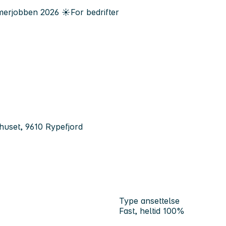
erjobben
2026
☀️
For bedrifter
huset, 9610 Rypefjord
Type ansettelse
Fast, heltid 100%