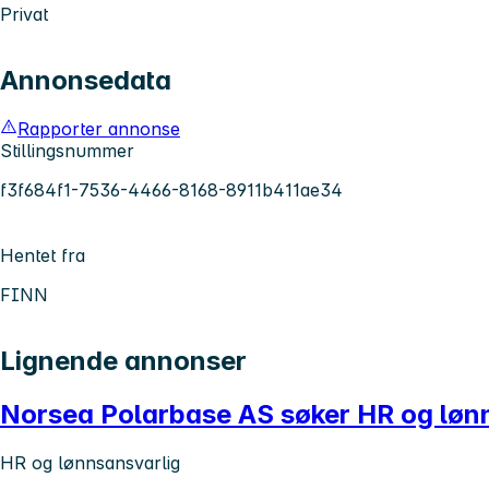
Privat
Annonsedata
Rapporter annonse
Stillingsnummer
f3f684f1-7536-4466-8168-8911b411ae34
Hentet fra
FINN
Lignende annonser
Norsea Polarbase AS søker HR og lønnsa
HR og lønnsansvarlig