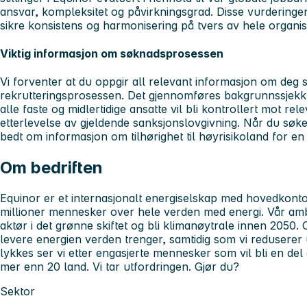
ansvar, kompleksitet og påvirkningsgrad. Disse vurdering
sikre konsistens og harmonisering på tvers av hele organi
Viktig informasjon om søknadsprosessen
Vi forventer at du oppgir all relevant informasjon om deg
rekrutteringsprosessen. Det gjennomføres bakgrunnssjekk a
alle faste og midlertidige ansatte vil bli kontrollert mot rel
etterlevelse av gjeldende sanksjonslovgivning. Når du søker 
bedt om informasjon om tilhørighet til høyrisikoland for en
Om bedriften
Equinor er et internasjonalt energiselskap med hovedkont
millioner mennesker over hele verden med energi. Vår amb
aktør i det grønne skiftet og bli klimanøytrale innen 2050
levere energien verden trenger, samtidig som vi reduserer 
lykkes ser vi etter engasjerte mennesker som vil bli en del
mer enn 20 land. Vi tar utfordringen. Gjør du?
Sektor