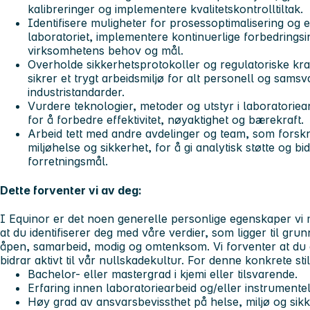
kalibreringer og implementere kvalitetskontrolltiltak.
Identifisere muligheter for prosessoptimalisering og ef
laboratoriet, implementere kontinuerlige forbedringsini
virksomhetens behov og mål.
Overholde sikkerhetsprotokoller og regulatoriske kra
sikrer et trygt arbeidsmiljø for alt personell og sams
industristandarder.
Vurdere teknologier, metoder og utstyr i laboratorie
for å forbedre effektivitet, nøyaktighet og bærekraft.
Arbeid tett med andre avdelinger og team, som forskn
miljøhelse og sikkerhet, for å gi analytisk støtte og bi
forretningsmål.
Dette forventer vi av deg:
I Equinor er det noen generelle personlige egenskaper vi
at du identifiserer deg med våre verdier, som ligger til gru
åpen, samarbeid, modig og omtenksom. Vi forventer at du al
bidrar aktivt til vår nullskadekultur. For denne konkrete stil
Bachelor- eller mastergrad i kjemi eller tilsvarende.
Erfaring innen laboratoriearbeid og/eller instrumentel
Høy grad av ansvarsbevissthet på helse, miljø og sikk