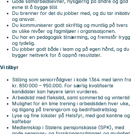
Gode samarbeidsevner, nysgjerrig på andre og god
evne til å bygge tillit
Du brenner for det du jobber med, og du tar initiativ
og ansvar.
Du kommuniserer godt skriftlig og muntlig på tvers
av ulike nivåer og fagmiljøer i organisasjonen.
Du har en pedagogisk tilnærming, og fremstår trygg
og tydelig.
Du jobber godt både i team og på egen hånd, og du
bygger nettverk for å oppnå resultater.
Vi tilbyr
Stilling som seniorrådgiver i kode 1364 med lønn fra
kr. 850 000 – 950.000. For særlig kvalifiserte
kandidater kan høyere lønn vurderes.
Arbeidstid med fleksitid, samt sommertid og vintertid
Mulighet for én time trening i arbeidstiden hver uke,
og tilgang på treningsrom og bedriftsidrettslag
Lyse og fine lokaler på Helsfyr, med god kantine og
kaffebar
Medlemskap i Statens pensjonskasse (SPK), med
gode pensjons- og forsikringsordninger og mulighet