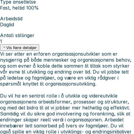
Type ansettelse
Fast, heltid 100%
Arbeidstid
Dagtid
Antall stillinger
1
Vis flere detaljer
Vi ser etter en erfaren organisasjonsutvikler som er
nysgjerrig på både mennesker og organisasjonens behov,
og som evner å koble dette sammen til tiltak som styrker
vår evne til utvikling og endring over tid. Du vil jobbe tett
på ledelse og fagmiljøer, og være en viktig rådgiver i
spørsmål knyttet til organisasjonsutvikling.
Du vil ha en sentral rolle i å utvikle og videreutvikle
organisasjonens arbeidsformer, prosesser og strukturer,
og med det bidra til at vi jobber mer helhetlig og effektivt.
Samtidig vil du sikre god involvering og forankring, slik at
endringer skaper reell verdi i organisasjonen. Arbeidet
innebærer tett samarbeid på tvers av fagmiljøer. Du vil
også spille en viktig rolle i utviklings- og endringsinitiativer