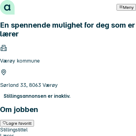
Hopp til innhold
Meny
En spennende mulighet for deg som er
lærer
Værøy kommune
Sørland 33, 8063 Værøy
Stillingsannonsen er inaktiv.
Om jobben
Lagre favoritt
Stillingstittel
Lærer