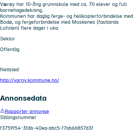
Værøy har 10-årig grunnskole med ca. 70 elever og full
barnehagedekning.
Kommunen har daglig ferge- og helikopterforbindelse med
Bodø, og fergeforbindelse med Moskenes (fastlands
Lofoten) flere dager i uka.
Sektor
Offentlig
Nettsted
http://varoy.kommune.no/
Annonsedata
Rapporter annonse
Stillingsnummer
f3759f54-3fdb-40ea-abc5-f7ab6b857d3f