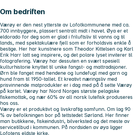
Om bedriften
Værøy er den nest ytterste av Lofotkommunene med ca.
700 innbyggere, plassert sentralt midt i havet. Øya er et
eldorado for deg som er glad i friluftsliv til vanns og til
lands, med spektakulære fjell som er forholdsvis enkle å
bestige. Her har kunstnere som Theodor Kittelsen og Karl
Erik Harr latt seg inspirere, og det polare lyset inviterer til
fotografering. Værøy har dessuten en svært spesiell
kulturhistorie knyttet til unike fangst- og mattradisjoner.
Ørn ble fanget med hendene og lundefugl med garn og
hund fram til 1950-tallet. Et kreativt næringsliv med
prisvinnende matprodukter er i dag med på å sette Værøy
på kartet. Værøy har Nord Norges største pelagiske
fiskemottak, og nær 60% av all norsk lutefisk produseres
hos oss.
Værøy er et produktivt og livskraftig samfunn. Om lag 90
% av befolkningen bor på tettstedet Sørland. Her finner
man butikkene, fiskeindustri, bilverksted og det meste av
servicetilbud i kommunen. På nordsiden av øya ligger
Lofotens eldste kirke.