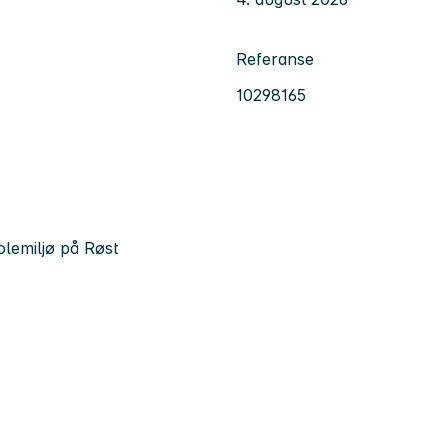
Referanse
10298165
kolemiljø på Røst