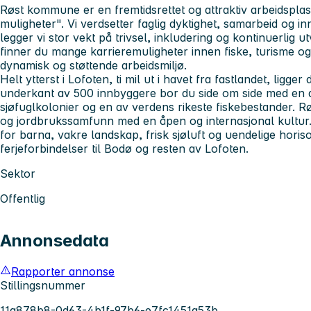
Røst kommune er en fremtidsrettet og attraktiv arbeidsplas
muligheter". Vi verdsetter faglig dyktighet, samarbeid og i
legger vi stor vekt på trivsel, inkludering og kontinuerlig u
finner du mange karrieremuligheter innen fiske, turisme og
dynamisk og støttende arbeidsmiljø.
Helt ytterst i Lofoten, ti mil ut i havet fra fastlandet, lig
underkant av 500 innbyggere bor du side om side med en 
sjøfuglkolonier og en av verdens rikeste fiskebestander. Rø
og jordbrukssamfunn med en åpen og internasjonal kultur.
for barna, vakre landskap, frisk sjøluft og uendelige horis
ferjeforbindelser til Bodø og resten av Lofoten.
Sektor
Offentlig
Annonsedata
Rapporter annonse
Stillingsnummer
11a878b8-0d63-4b1f-97b6-e7fc1451a53b