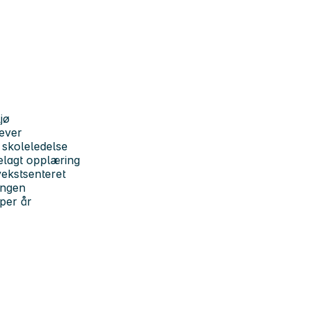
jø
lever
 skoleledelse
telagt opplæring
vekstsenteret
ingen
 per år