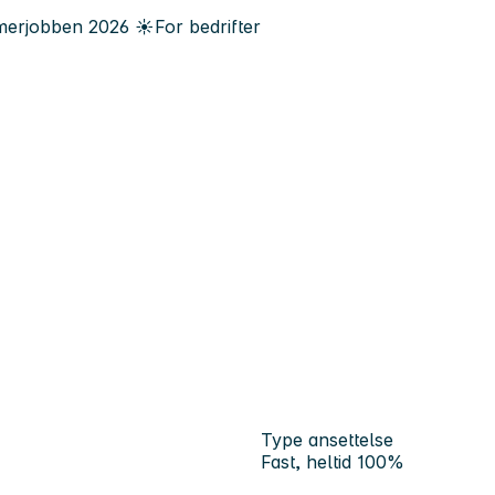
erjobben
2026
☀️
For bedrifter
Type ansettelse
Fast, heltid 100%