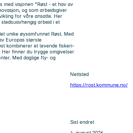
s med visjonen "Røst - et hav av
nnovasjon, og som arbeidsgiver
tvikling for våre ansatte. Her
 stedsuavhengig arbeid i et
ger det unike øysamfunnet Røst. Med
av Europas største
st kombinerer et levende fiskeri-
 Her finner du trygge omgivelser
onter. Med daglige fly- og
Nettsted
https://rost.kommune.no/
Sist endret
4. august 2026