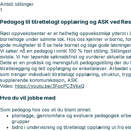
Antall stillinger
1
Pedagog til tilrettelagt opplæring og ASK ved Rø
Røst oppvekstsenter er et helhetlig oppvekstmiljø ytterst i
barnehage under samme tak. Hos oss kjenner vi barna, fam
gode muligheter til å se hele barnet og lage gode løsninge
Vi søker nå en
pedagog i inntil 100 % fast stilling
. Stillings
avtale. Vi har
løpende søknadsfrist
og vurderer aktuelle sø
Dette er en praktisk og meningsfull pedagogstilling der d
tilrettelegging og tett oppfølging av enkeltelever. Arbeidet v
som trenger individuelt tilrettelagt opplæring, struktur, try
supplerende kommunikasjon, ASK.
Video:
https://youtu.be/3FocPC3VkxQ
Hva du vil jobbe med
Som pedagog hos oss vil du blant annet:
planlegge, gjennomføre og evaluere pedagogisk arbe
grupper
bidra i undervisning og tilrettelagt opplæring ut fra 