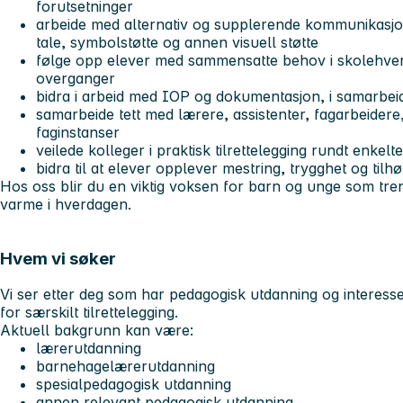
forutsetninger
arbeide med alternativ og supplerende kommunikasjon
tale, symbolstøtte og annen visuell støtte
følge opp elever med sammensatte behov i skolehver
overganger
bidra i arbeid med IOP og dokumentasjon, i samarbei
samarbeide tett med lærere, assistenter, fagarbeidere
faginstanser
veilede kolleger i praktisk tilrettelegging rundt enkelt
bidra til at elever opplever mestring, trygghet og tilhø
Hos oss blir du en viktig voksen for barn og unge som treng
varme i hverdagen.
Hvem vi søker
Vi ser etter deg som har pedagogisk utdanning og interes
for særskilt tilrettelegging.
Aktuell bakgrunn kan være:
lærerutdanning
barnehagelærerutdanning
spesialpedagogisk utdanning
annen relevant pedagogisk utdanning