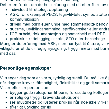
Det er en fordel om du har erfaring med ett eller flere av
individuelt tilrettelagt opplæring
ASK, for eksempel PECS, tegn-til-tale, symbolstøtte e
kommunikasjon
arbeid med barn eller unge med sammensatte behov
autisme, utviklingshemming, språkvansker eller andr
IOP-arbeid, dokumentasjon og samarbeid med PPT
praktisk tilrettelegging i skole, SFO eller barnehage
Mangler du erfaring med ASK, men har lyst til å lære, vil vi
viktigste er at du er faglig nysgjerrig, trygg i møte med barn
med oss.
Personlige egenskaper
Vi trenger deg som er varm, tydelig og stabil. Du må like å
når dagene krever tålmodighet, fleksibilitet og godt samarb
Vi ser etter en person som:
bygger gode relasjoner til barn, foresatte og kolleger
er rolig og trygg i krevende situasjoner
ser muligheter og justerer praksis når noe ikke virker
tåler at utvikling tar tid