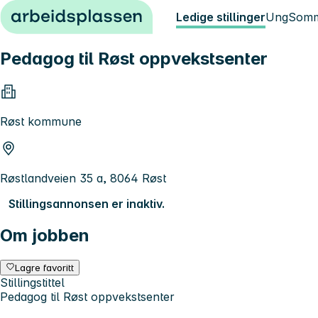
Hopp til innhold
Ledige stillinger
Ung
Somm
Pedagog til Røst oppvekstsenter
Røst kommune
Røstlandveien 35 a, 8064 Røst
Stillingsannonsen er inaktiv.
Om jobben
Lagre favoritt
Stillingstittel
Pedagog til Røst oppvekstsenter