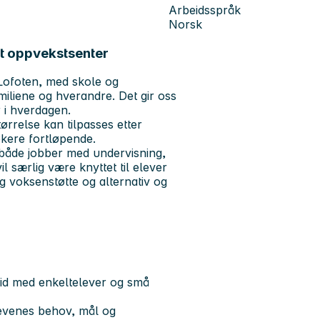
Arbeidsspråk
Norsk
st oppvekstsenter
 Lofoten, med skole og
iliene og hverandre. Det gir oss
r i hverdagen.
størrelse kan tilpasses etter
kere fortløpende.
u både jobber med undervisning,
il særlig være knyttet til elever
gg voksenstøtte og alternativ og
id med enkeltelever og små
elevenes behov, mål og