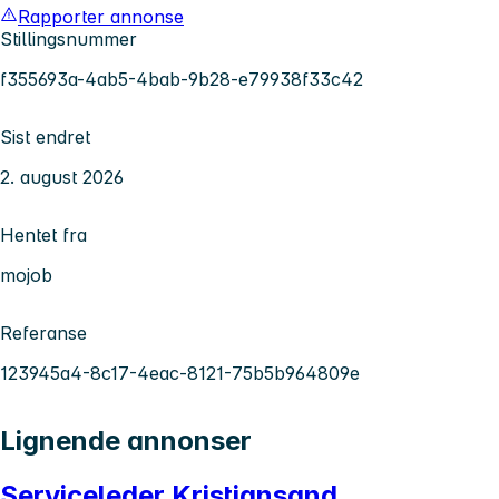
Rapporter annonse
Stillingsnummer
f355693a-4ab5-4bab-9b28-e79938f33c42
Sist endret
2. august 2026
Hentet fra
mojob
Referanse
123945a4-8c17-4eac-8121-75b5b964809e
Lignende annonser
Serviceleder Kristiansand