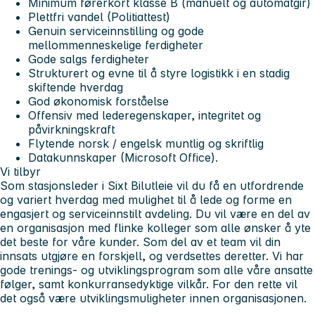
Minimum førerkort klasse B (manuelt og automatgir)
Plettfri vandel (Politiattest)
Genuin serviceinnstilling og gode
mellommenneskelige ferdigheter
Gode salgs ferdigheter
Strukturert og evne til å styre logistikk i en stadig
skiftende hverdag
God økonomisk forståelse
Offensiv med lederegenskaper, integritet og
påvirkningskraft
Flytende norsk / engelsk muntlig og skriftlig
Datakunnskaper (Microsoft Office).
Vi tilbyr
Som stasjonsleder i Sixt Bilutleie vil du få en utfordrende
og variert hverdag med mulighet til å lede og forme en
engasjert og serviceinnstilt avdeling. Du vil være en del av
en organisasjon med flinke kolleger som alle ønsker å yte
det beste for våre kunder. Som del av et team vil din
innsats utgjøre en forskjell, og verdsettes deretter. Vi har
gode trenings- og utviklingsprogram som alle våre ansatte
følger, samt konkurransedyktige vilkår. For den rette vil
det også være utviklingsmuligheter innen organisasjonen.