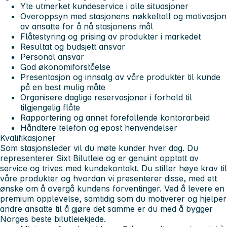
Yte utmerket kundeservice i alle situasjoner
Overoppsyn med stasjonens nøkkeltall og motivasjon
av ansatte for å nå stasjonens mål
Flåtestyring og prising av produkter i markedet
Resultat og budsjett ansvar
Personal ansvar
God økonomiforståelse
Presentasjon og innsalg av våre produkter til kunde
på en best mulig måte
Organisere daglige reservasjoner i forhold til
tilgjengelig flåte
Rapportering og annet forefallende kontorarbeid
Håndtere telefon og epost henvendelser
Kvalifikasjoner
Som stasjonsleder vil du møte kunder hver dag. Du
representerer Sixt Bilutleie og er genuint opptatt av
service og trives med kundekontakt. Du stiller høye krav til
våre produkter og hvordan vi presenterer disse, med ett
ønske om å overgå kundens forventinger. Ved å levere en
premium opplevelse, samtidig som du motiverer og hjelper
andre ansatte til å gjøre det samme er du med å bygger
Norges beste bilutleiekjede.