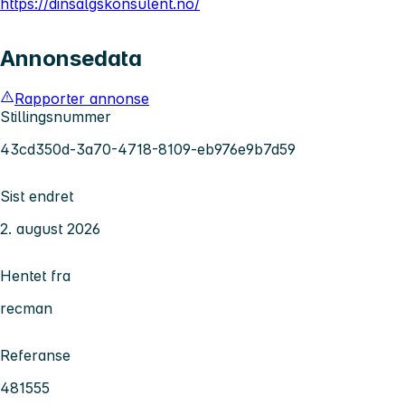
https://dinsalgskonsulent.no/
Annonsedata
Rapporter annonse
Stillingsnummer
43cd350d-3a70-4718-8109-eb976e9b7d59
Sist endret
2. august 2026
Hentet fra
recman
Referanse
481555