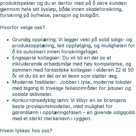
produktspekter og du er derfor med på å sikre kunden
gjennom hele sitt livsløp, både innen skadeforsikring,
forsikring på liv/helse, pensjon og boliglån.
Hvorfor velge oss?
Grundig opplæring: Vi legger vekt på solid salgs- og
produktopplæring, tett oppfølging, og muligheten for
å bli autorisert innen forsikringsfaget.
Engasjerte kollegaer: Du vil bli en del av et
inkluderende arbeidsmiljø med høy kompetanse, og
sammen med fantastiske kollegaer i alderen 22 til 50
år vil du bli en del av et team som støtter deg.
Moderne fasiliteter: Jobber i lyse, moderne lokaler
med tilgang til trivelige fellesområder for pauser og
sosiale aktiviteter.
Konkurransedyktig lønn: Vi tilbyr en av bransjens
beste provisjonsmodeller, med mulighet for
garantilønn i opplæringsfasen – en givende salgsjobb
med et sterkt merkenavn i ryggen.
Hvem lykkes hos oss?