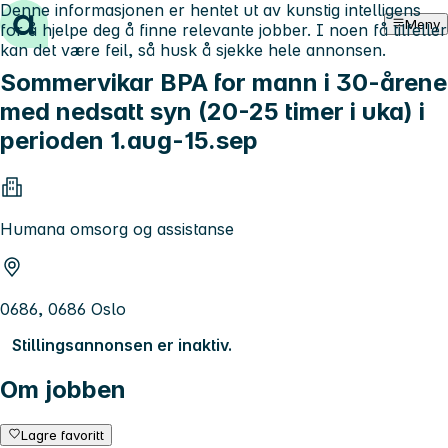
Denne informasjonen er hentet ut av kunstig intelligens
Hopp til innhold
Meny
for å hjelpe deg å finne relevante jobber. I noen få tilfeller
kan det være feil, så husk å sjekke hele annonsen.
Sommervikar BPA for mann i 30-årene
med nedsatt syn (20-25 timer i uka) i
perioden 1.aug-15.sep
Humana omsorg og assistanse
0686, 0686 Oslo
Stillingsannonsen er inaktiv.
Om jobben
Lagre favoritt