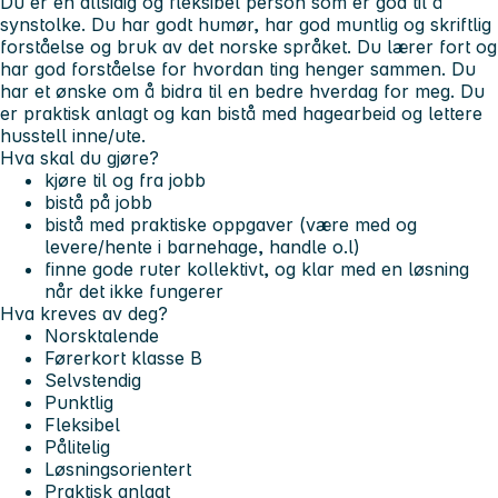
Du er en allsidig og fleksibel person som er god til å
synstolke. Du har godt humør, har god muntlig og skriftlig
forståelse og bruk av det norske språket. Du lærer fort og
har god forståelse for hvordan ting henger sammen. Du
har et ønske om å bidra til en bedre hverdag for meg. Du
er praktisk anlagt og kan bistå med hagearbeid og lettere
husstell inne/ute.
Hva skal du gjøre?
kjøre til og fra jobb
bistå på jobb
bistå med praktiske oppgaver (være med og
levere/hente i barnehage, handle o.l)
finne gode ruter kollektivt, og klar med en løsning
når det ikke fungerer
Hva kreves av deg?
Norsktalende
Førerkort klasse B
Selvstendig
Punktlig
Fleksibel
Pålitelig
Løsningsorientert
Praktisk anlagt