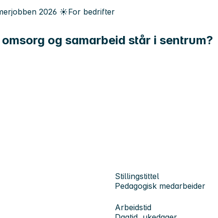
erjobben
2026
☀️
For bedrifter
, omsorg og samarbeid står i sentrum?
Stillingstittel
Pedagogisk medarbeider
Arbeidstid
Dagtid, ukedager