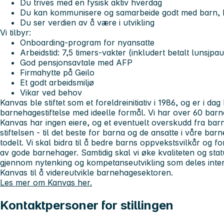
Du trives med en fysisk aktiv hverdag
Du kan kommunisere og samarbeide godt med barn, k
Du ser verdien av å være i utvikling
Vi tilbyr
:
Onboarding-program for nyansatte
Arbeidstid: 7,5 timers-vakter (inkludert betalt lunsjpa
God pensjonsavtale med AFP
Firmahytte på Geilo
Et godt arbeidsmiljø
Vikar ved behov
Kanvas ble stiftet som et foreldreinitiativ i 1986, og er i da
barnehagestiftelse med ideelle formål. Vi har over 60 bar
Kanvas har ingen eiere, og et eventuelt overskudd fra barne
stiftelsen - til det beste for barna og de ansatte i våre bar
todelt. Vi skal bidra til å bedre barns oppvekstsvilkår og 
av gode barnehager. Samtidig skal vi øke kvaliteten og st
gjennom nytenking og kompetanseutvikling som deles intern
Kanvas til å videreutvikle barnehagesektoren.
Les mer om Kanvas her.
Kontaktpersoner for stillingen