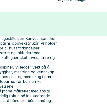
hagestiftelsen Kanvas, som har
 barns oppvekstvilkår. Vi holder
ge til bussforbindelser.
sjerte og inkluderende
kollegaer skal trives, lære og
asjoner. Vi legger vekt på å
rygghet, mestring og vennskap.
r hos oss, og med skog i nær
ebarna, får barna rike
ivelsene.
 å jobbe målrettet med sosial
delig fokus på inkluderende
e til å håndtere både små og