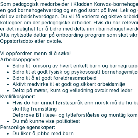
Som pedagogisk medarbeider i Kladden Kanvas-barnehage vi
en god barnehagehverdag og en god start på livet. Lek og 
del av arbeidshverdagen. Du vil få varierte og aktive arb
kollegaer om det pedagogiske arbeidet. Hvis du har relevant
er det mulighet for å bidra med dette inn i barnehagehverd
Alle nytilsatte deltar på onboarding-program som skal sikr
Oppstartsdato etter avtale.
Vi oppfordrer menn til å søke!
Arbeidsoppgaver
Bidra til omsorg av hvert enkelt barn og barnegrup
Bidra til et godt fysisk og psykososialt barnehagemiljø
Bidra til å et godt foreldresamarbeid
Aktivt medvirke til et godt og sikkert arbeidsmiljø
Delta på møter, kurs og veiledning avtalt med leder
Kvalifikasjoner
:
Hvis du har annet førstespråk enn norsk må du ha be
skriftlig fremstilling
Delprøve B1 i lese- og lytteforståelse og muntlig ko
Du må kunne vise politiattest
Personlige egenskaper
:
Du liker å jobbe med barn