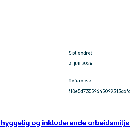
Sist endret
3. juli 2026
Referanse
f10e5d73559645099313aaf
et hyggelig og inkluderende arbeidsmilj