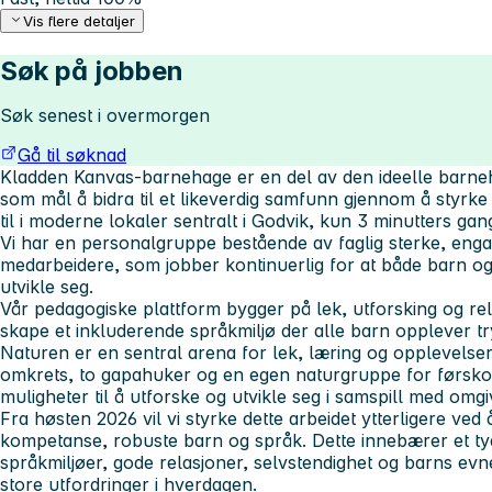
Vis flere detaljer
Søk på jobben
Søk senest i overmorgen
Gå til søknad
Kladden Kanvas-barnehage er en del av den ideelle barne
som mål å bidra til et likeverdig samfunn gjennom å styrke
til i moderne lokaler sentralt i Godvik, kun 3 minutters gan
Vi har en personalgruppe bestående av faglig sterke, enga
medarbeidere, som jobber kontinuerlig for at både barn og 
utvikle seg.
Vår pedagogiske plattform bygger på lek, utforsking og rel
skape et inkluderende språkmiljø der alle barn opplever t
Naturen er en sentral arena for lek, læring og opplevelse
omkrets, to gapahuker og en egen naturgruppe for førskol
muligheter til å utforske og utvikle seg i samspill med omg
Fra høsten 2026 vil vi styrke dette arbeidet ytterligere ved
kompetanse, robuste barn og språk. Dette innebærer et ty
språkmiljøer, gode relasjoner, selvstendighet og barns evn
store utfordringer i hverdagen.