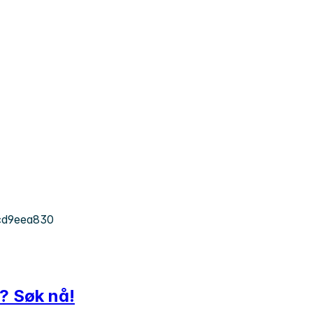
cd9eea830
ø? Søk nå!