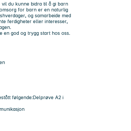
l du kunne bidra til å gi barn
omsorg for barn er en naturlig
eidshverdager, og samarbeide med
e ferdigheter eller interesser,
agen.
e en god og trygg start hos oss.
pen
stått følgende:Delprøve A2 i
mmunikasjon