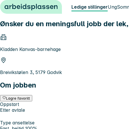
Hopp til innhold
Ledige stillinger
Ung
Somm
Ønsker du en meningsfull jobb der lek
Kladden Kanvas-barnehage
Breivikstølen 3, 5179 Godvik
Om jobben
Lagre favoritt
Oppstart
Etter avtale
Type ansettelse
Fast, heltid 100%