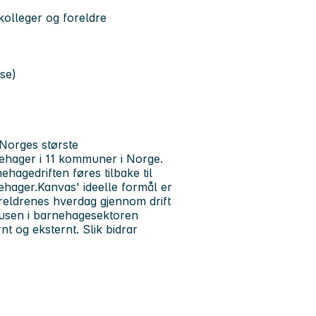
olleger og foreldre
use)
g Norges største
nehager i 11 kommuner i Norge.
hagedriften føres tilbake til
nehager.
Kanvas' ideelle formål er
foreldrenes hverdag gjennom drift
atusen i barnehagesektoren
t og eksternt. Slik bidrar