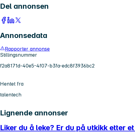
Del annonsen
Annonsedata
Rapporter annonse
Stillingsnummer
f2a8171d-40e5-4f07-b3fa-edc8f3936bc2
Hentet fra
talentech
Lignende annonser
Liker du å leke? Er du på utkikk etter 