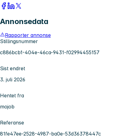
Annonsedata
Rapporter annonse
Stillingsnummer
c886bcb1-404e-46ca-9431-f02994455157
Sist endret
3. juli 2026
Hentet fra
mojob
Referanse
81fe47ee-2528-4987-ba0e-53d36378447c