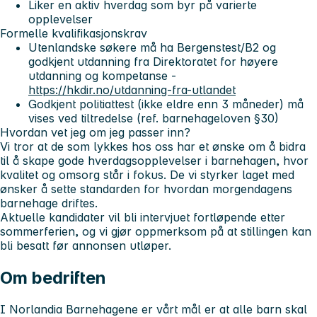
Liker en aktiv hverdag som byr på varierte
opplevelser
Formelle kvalifikasjonskrav
Utenlandske søkere må ha Bergenstest/B2 og
godkjent utdanning fra Direktoratet for høyere
utdanning og kompetanse -
https://hkdir.no/utdanning-fra-utlandet
Godkjent politiattest (ikke eldre enn 3 måneder) må
vises ved tiltredelse (ref. barnehageloven §30)
Hvordan vet jeg om jeg passer inn?
Vi tror at de som lykkes hos oss har et ønske om å bidra
til å skape gode hverdagsopplevelser i barnehagen, hvor
kvalitet og omsorg står i fokus. De vi styrker laget med
ønsker å sette standarden for hvordan morgendagens
barnehage driftes.
Aktuelle kandidater vil bli intervjuet fortløpende etter
sommerferien, og vi gjør oppmerksom på at stillingen kan
bli besatt før annonsen utløper.
Om bedriften
I Norlandia Barnehagene er vårt mål er at alle barn skal