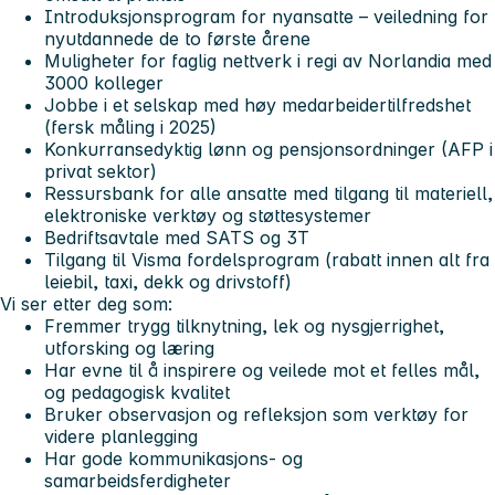
Introduksjonsprogram for nyansatte – veiledning for
nyutdannede de to første årene
Muligheter for faglig nettverk i regi av Norlandia med
3000 kolleger
Jobbe i et selskap med høy medarbeidertilfredshet
(fersk måling i 2025)
Konkurransedyktig lønn og pensjonsordninger (AFP i
privat sektor)
Ressursbank for alle ansatte med tilgang til materiell,
elektroniske verktøy og støttesystemer
Bedriftsavtale med SATS og 3T
Tilgang til Visma fordelsprogram (rabatt innen alt fra
leiebil, taxi, dekk og drivstoff)
Vi ser etter deg som:
Fremmer trygg tilknytning, lek og nysgjerrighet,
utforsking og læring
Har evne til å inspirere og veilede mot et felles mål,
og pedagogisk kvalitet
Bruker observasjon og refleksjon som verktøy for
videre planlegging
Har gode kommunikasjons- og
samarbeidsferdigheter