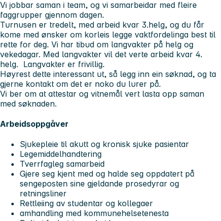
Vi jobbar saman i team, og vi samarbeidar med fleire
faggrupper gjennom dagen.
Turnusen er tredelt, med arbeid kvar 3.helg, og du får
kome med ønsker om korleis legge vaktfordelinga best til
rette for deg. Vi har tibud om langvakter på helg og
vekedagar. Med langvakter vil det verte arbeid kvar 4.
helg. Langvakter er frivillig.
Høyrest dette interessant ut, så legg inn ein søknad, og ta
gjerne kontakt om det er noko du lurer på.
Vi ber om at attestar og vitnemål vert lasta opp saman
med søknaden.
Arbeidsoppgåver
Sjukepleie til akutt og kronisk sjuke pasientar
Legemiddelhandtering
Tverrfagleg samarbeid
Gjere seg kjent med og halde seg oppdatert på
sengeposten sine gjeldande prosedyrar og
retningsliner
Rettleiing av studentar og kollegaer
amhandling med kommunehelsetenesta