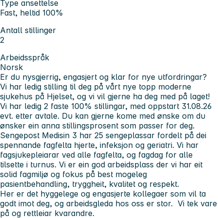
Type ansettelse
Fast, heltid 100%
Antall stillinger
2
Arbeidsspråk
Norsk
Er du nysgjerrig, engasjert og klar for nye utfordringar?
Vi har ledig stilling til deg på vårt nye topp moderne
sjukehus på Hjelset, og vi vil gjerne ha deg med på laget!
Vi har ledig 2 faste 100% stillingar, med oppstart 31.08.26
evt. etter avtale. Du kan gjerne kome med ønske om du
ønsker ein anna stillingsprosent som passer for deg.
Sengepost Medisin 3 har 25 sengeplassar fordelt på dei
spennande fagfelta hjerte, infeksjon og geriatri. Vi har
fagsjukepleiarar ved alle fagfelta, og fagdag for alle
tilsette i turnus. Vi er ein god arbeidsplass der vi har eit
solid fagmiljø og fokus på best mogeleg
pasientbehandling, tryggheit, kvalitet og respekt.
Her er det hyggelege og engasjerte kollegaer som vil ta
godt imot deg, og arbeidsgleda hos oss er stor. Vi tek vare
på og rettleiar kvarandre.