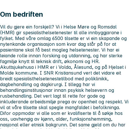
Om bedriften
Vil du gjere ein forskjell? Vi i Helse Møre og Romsdal
(HMR) gir spesialisthelsetenester til alle innbyggjarane i
fylket. Med våre omlag 6500 tilsette er vi ein skapande og
nytenkande organisasjon som kvar dag står på for at
pasientane skal få best mogleg helsetenester. Vi har ei
leiande rolle innan forsking og utdanning, og har sterke
fagmiljø knytt til teknisk drift, økonomi og HR.
Akuttsjukehusa i HMR er i Volda, Ålesund, og på Hjelset i
Molde kommune. I SNR Kristiansund vert det vidare eit
breidt spesialisthelsetenestetilbod med poliklinikk,
dagbehandling og dagkirurgi. I tillegg har vi
behandlingsinstitusjonar innan psykisk helsevern og
rusbehandling. Det vert lagt til rette for gode og
inkluderande arbeidsmiljø prega av openheit og respekt. Vi
vil at våre tilsette skal spegle mangfaldet i befolkninga.
Difor oppmodar vi alle som er kvalifiserte til å søkje hos
oss, uavhengig av kjønn, alder, funksjonshemming,
nasjonal eller etnisk bakgrunn. Det same gjeld om du har