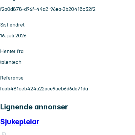
f2a0d878-d96f-44a2-96ea-2b20418c32f2
Sist endret
16. juli 2026
Hentet fra
talentech
Referanse
faab481ceb424a22ace9aeb6d6de71da
Lignende annonser
Sjukepleiar