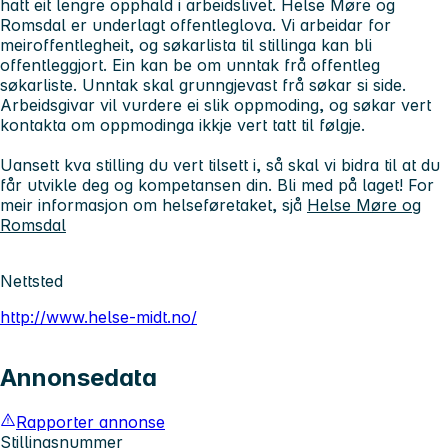
hatt eit lengre opphald i arbeidslivet. Helse Møre og
Romsdal er underlagt offentleglova. Vi arbeidar for
meiroffentlegheit, og søkarlista til stillinga kan bli
offentleggjort. Ein kan be om unntak frå offentleg
søkarliste. Unntak skal grunngjevast frå søkar si side.
Arbeidsgivar vil vurdere ei slik oppmoding, og søkar vert
kontakta om oppmodinga ikkje vert tatt til følgje.
Uansett kva stilling du vert tilsett i, så skal vi bidra til at du
får utvikle deg og kompetansen din. Bli med på laget! For
meir informasjon om helseføretaket, sjå
Helse Møre og
Romsdal
Nettsted
http://www.helse-midt.no/
Annonsedata
Rapporter annonse
Stillingsnummer