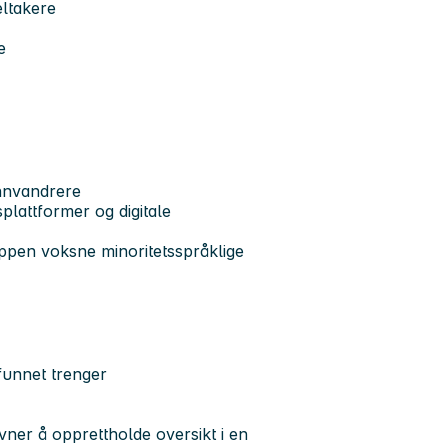
eltakere
e
nnvandrere
plattformer og digitale
uppen voksne minoritetsspråklige
funnet trenger
 evner å opprettholde oversikt i en