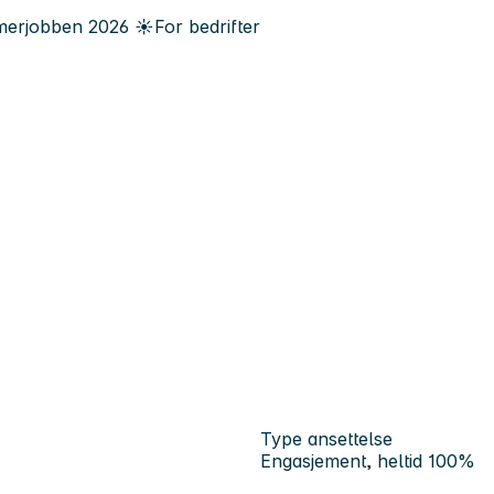
erjobben
2026
☀️
For bedrifter
Type ansettelse
Engasjement, heltid 100%