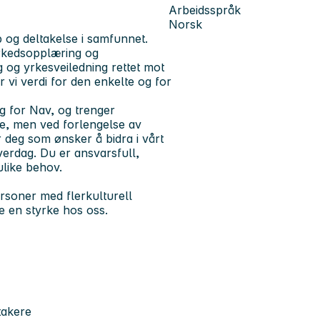
Arbeidsspråk
Norsk
b og deltakelse i samfunnet.
rkedsopplæring og
g og yrkesveiledning rettet mot
r vi verdi for den enkelte og for
g for Nav, og trenger
ige, men ved forlengelse av
er deg som ønsker å bidra i vårt
verdag. Du er ansvarsfull,
like behov.
rsoner med flerkulturell
re en styrke hos oss.
takere