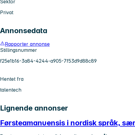
Sektor
Privat
Annonsedata
Rapporter annonse
Stillingsnummer
f25e1b16-3a84-4244-a905-7f53d9d88c89
Hentet fra
talentech
Lignende annonser
Førsteamanuensis i nordisk språk, sær