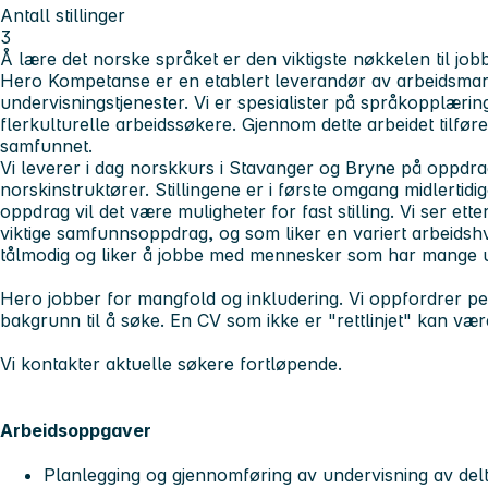
Antall stillinger
3
Å lære det norske språket er den viktigste nøkkelen til job
Hero Kompetanse er en etablert leverandør av arbeidsma
undervisningstjenester. Vi er spesialister på språkopplærin
flerkulturelle arbeidssøkere. Gjennom dette arbeidet tilføre
samfunnet.
Vi leverer i dag norskkurs i Stavanger og Bryne på oppdra
norskinstruktører. Stillingene er i første omgang midlertid
oppdrag vil det være muligheter for fast stilling. Vi ser ett
viktige samfunnsoppdrag, og som liker en variert arbeidsh
tålmodig og liker å jobbe med mennesker som har mange u
Hero jobber for mangfold og inkludering. Vi oppfordrer pe
bakgrunn til å søke. En CV som ikke er "rettlinjet" kan væ
Vi kontakter aktuelle søkere fortløpende.
Arbeidsoppgaver
Planlegging og gjennomføring av undervisning av del