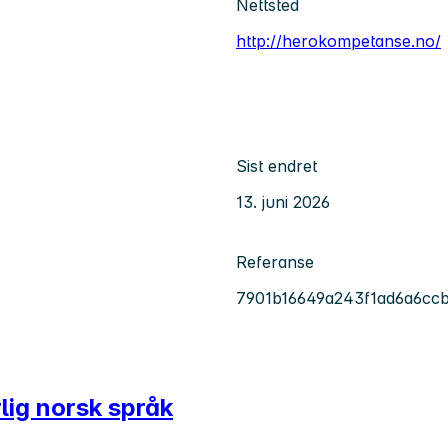
Nettsted
http://herokompetanse.no/
Sist endret
13. juni 2026
Referanse
7901b16649a243f1ad6a6cc
lig norsk språk