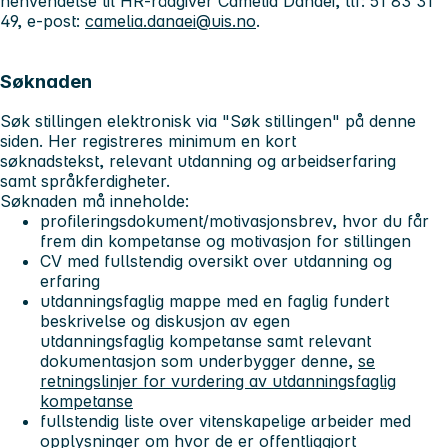
henvendelse til HR-rådgiver Camelia Danaei, tlf: 51 83 31
49, e-post:
camelia.danaei@uis.no
.
Søknaden
Søk stillingen elektronisk via "Søk stillingen" på denne
siden. Her registreres minimum en kort
søknadstekst, relevant utdanning og arbeidserfaring
samt språkferdigheter.
Søknaden må inneholde:
profileringsdokument/motivasjonsbrev, hvor du får
frem din kompetanse og motivasjon for stillingen
CV med fullstendig oversikt over utdanning og
erfaring
utdanningsfaglig mappe med en faglig fundert
beskrivelse og diskusjon av egen
utdanningsfaglig kompetanse samt relevant
dokumentasjon som underbygger denne,
se
retningslinjer for vurdering av utdanningsfaglig
kompetanse
fullstendig liste over vitenskapelige arbeider med
opplysninger om hvor de er offentliggjort