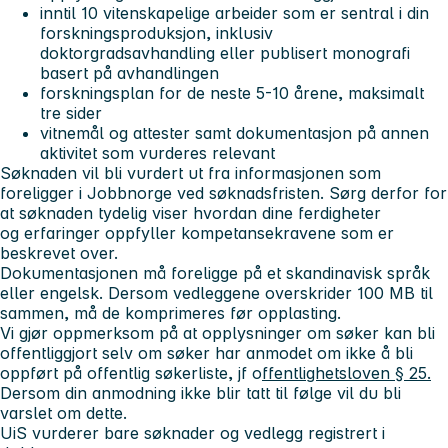
inntil 10 vitenskapelige arbeider som er sentral i din
forskningsproduksjon, inklusiv
doktorgradsavhandling eller publisert monografi
basert på avhandlingen
forskningsplan for de neste 5-10 årene, maksimalt
tre sider
vitnemål og attester samt dokumentasjon på annen
aktivitet som vurderes relevant
Søknaden vil bli vurdert ut fra informasjonen som
foreligger i Jobbnorge ved søknadsfristen. Sørg derfor for
at søknaden tydelig viser hvordan dine ferdigheter
og erfaringer oppfyller kompetansekravene som er
beskrevet over.
Dokumentasjonen må foreligge på et skandinavisk språk
eller engelsk. Dersom vedleggene overskrider 100 MB til
sammen, må de komprimeres før opplasting.
Vi gjør oppmerksom på at opplysninger om søker kan bli
offentliggjort selv om søker har anmodet om ikke å bli
oppført på offentlig søkerliste, jf o
ffentlighetsloven § 25.
Dersom din anmodning ikke blir tatt til følge vil du bli
varslet om dette.
UiS vurderer bare søknader og vedlegg registrert i