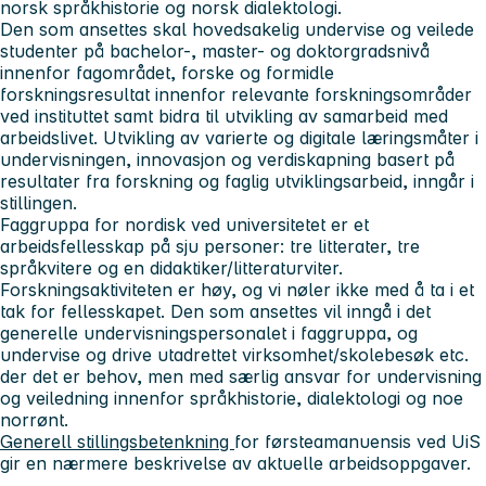
norsk språkhistorie og norsk dialektologi.
Den som ansettes skal hovedsakelig undervise og veilede
studenter på bachelor-, master- og doktorgradsnivå
innenfor fagområdet, forske og formidle
forskningsresultat innenfor relevante forskningsområder
ved instituttet samt bidra til utvikling av samarbeid med
arbeidslivet. Utvikling av varierte og digitale læringsmåter i
undervisningen, innovasjon og verdiskapning basert på
resultater fra forskning og faglig utviklingsarbeid, inngår i
stillingen.
Faggruppa for nordisk ved universitetet er et
arbeidsfellesskap på sju personer: tre litterater, tre
språkvitere og en didaktiker/litteraturviter.
Forskningsaktiviteten er høy, og vi nøler ikke med å ta i et
tak for fellesskapet. Den som ansettes vil inngå i det
generelle undervisningspersonalet i faggruppa, og
undervise og drive utadrettet virksomhet/skolebesøk etc.
der det er behov, men med særlig ansvar for undervisning
og veiledning innenfor språkhistorie, dialektologi og noe
norrønt.
Generell stillingsbetenkning
for førsteamanuensis ved UiS
gir en nærmere beskrivelse av aktuelle arbeidsoppgaver.