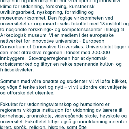
nasjonalt og internasjonalt har vi et åpent og innovativt
klima for utdanning, forskning, kunstnerisk
utviklingsarbeid, nyskapning, formidling og
museumsvirksomhet. Den faglige virksomheten ved
universitetet er organisert i seks fakultet med 13 institutt og
to nasjonale forsknings- og kompetansesenter i tillegg til
Arkeologisk museum. Vi er medlem i det europeiske
nettverket for innovative universitet - European
Consortium of Innovative Universities. Universitetet ligger i
den mest attraktive regionen i landet med 300.000
innbyggere. Stavangerregionen har et dynamisk
arbeidsmarked og tilbyr en rekke spennende kultur- og
fritidsaktiviteter.
Sammen med våre ansatte og studenter vil vi løfte blikket,
og våge å tenke stort og nytt – vi vil utfordre det velkjente
og utforske det ukjentee.
Fakultet for utdanningsvitenskap og humaniora
er
regionens viktigste institusjon for utdanning av lærere til
barnehage, grunnskole, videregående skole, høyskole og
universitet. Fakultetet tilbyr også grunnutdanning innenfor
idrett, språk, religion, historie, samt åtte