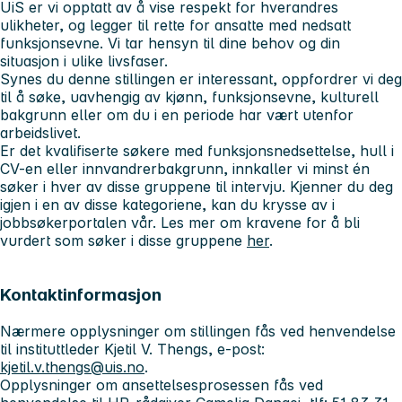
UiS er vi opptatt av å vise respekt for hverandres
ulikheter, og legger til rette for ansatte med nedsatt
funksjonsevne. Vi tar hensyn til dine behov og din
situasjon i ulike livsfaser.
Synes du denne stillingen er interessant, oppfordrer vi deg
til å søke, uavhengig av kjønn, funksjonsevne, kulturell
bakgrunn eller om du i en periode har vært utenfor
arbeidslivet.
Er det kvalifiserte søkere med funksjonsnedsettelse, hull i
CV-en eller innvandrerbakgrunn, innkaller vi minst én
søker i hver av disse gruppene til intervju. Kjenner du deg
igjen i en av disse kategoriene, kan du krysse av i
jobbsøkerportalen vår. Les mer om kravene for å bli
vurdert som søker i disse gruppene
her
.
Kontaktinformasjon
Nærmere opplysninger om stillingen fås ved henvendelse
til instituttleder Kjetil V. Thengs, e-post:
kjetil.v.thengs@uis.no
.
Opplysninger om ansettelsesprosessen fås ved