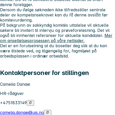
denne foreligger.
Dersom du ifølge søknaden ikke tilfredsstiller sentrale
deler av kompetansekravet kan du få denne avslått før
komitevurdering.
På bakgrunn av sakkyndig komités uttalelse vil aktuelle
søkere bli invitert til intervju og prøveforelesning. Det vil
også bli innhentet referanser for aktuelle kandidater.
Mer
om ansettelsesprosessen på våre nettsider.
Det er en forutsetning at du bosetter deg slik at du kan
være tilstede ved, og tilgjengelig for, fagmiljøet på
arbeidsplassen i ordinær arbeidstid.
Kontaktpersoner for stillingen
Camelia Danaei
HR-rådgiver
+4751833149
camelia.danaei@uis.no