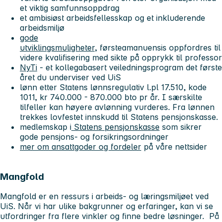
et viktig samfunnsoppdrag
et ambisiøst arbeidsfellesskap og et inkluderende
arbeidsmiljø
gode
utviklingsmuligheter
, førsteamanuensis oppfordres til
videre kvalifisering med sikte på opprykk til professor
NyTi
- et kollegabasert veiledningsprogram det første
året du underviser ved UiS
lønn etter Statens lønnsregulativ l.pl 17.510, kode
1011, kr 740.000 - 870.000 bto pr år. I særskilte
tilfeller kan høyere avlønning vurderes. Fra lønnen
trekkes lovfestet innskudd til Statens pensjonskasse.
medlemskap i
Statens pensjonskasse
som sikrer
gode pensjons- og forsikringsordninger
mer om ansattgoder og fordeler
på våre nettsider
Mangfold
Mangfold er en ressurs i arbeids- og læringsmiljøet ved
UiS. Når vi har ulike bakgrunner og erfaringer, kan vi se
utfordringer fra flere vinkler og finne bedre løsninger. På