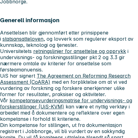
Jobbnorge.
Generell informasjon
Ansettelsen blir gjennomført etter prinsippene
i
statsansatteloven
, og lovverk som regulerer eksport av
kunnskap, teknologi og tjenester.
Universitetets
retningslinjer for ansettelse og opprykk
i
undervisnings- og forskningsstillinger pkt 2 og 3.3 gir
nærmere omtale av kriterier for ansettelse som
førsteamanuensis.
UiS har signert
The Agreement on Reforming Research
Assessment (CoARA)
med en forpliktelse om at vi ved
vurdering av forskning og forskere anerkjenner ulike
former for resultater, praksiser og aktiviteter.
Vår
kompetansevurderingsmatrise for undervisnings- og
forskerstillinger (UiS-KVM)
kan være et nyttig verktøy i
arbeidet med å dokumentere og reflektere over egen
kompetanse i forhold til kriteriene.
Din kompetanse for stillingen, ut fra dokumentasjon
registrert i Jobbnorge, vil bli vurdert av en sakkyndig
komite. Du vil få komiteens uttalelse tilsendt så snart