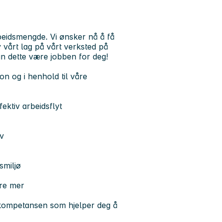
rbeidsmengde. Vi ønsker nå å få
v vårt lag på vårt verksted på
n dette være jobben for deg!
on og i henhold til våre
ektiv arbeidsflyt
v
smiljø
ære mer
r kompetansen som hjelper deg å