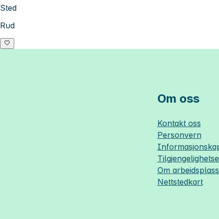
Sted
Rud
Om oss
Kontakt oss
Personvern
Informasjonskap
Tilgjengelighets
Om
arbeidsplas
Nettstedkart