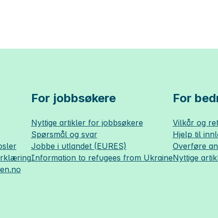
For jobbsøkere
For bedr
Nyttige artikler for jobbsøkere
Vilkår og ret
Spørsmål og svar
Hjelp til inn
sler
Jobbe i utlandet (EURES)
Overføre a
erklæring
Information to refugees from Ukraine
Nyttige artik
sen.no