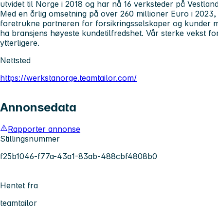
utvidet til Norge i 2018 og har nå 16 verksteder på Vestlan
Med en årlig omsetning på over 260 millioner Euro i 2023
foretrukne partneren for forsikringsselskaper og kunder me
ha bransjens høyeste kundetilfredshet. Vår sterke vekst forts
ytterligere.
Nettsted
https://werkstanorge.teamtailor.com/
Annonsedata
Rapporter annonse
Stillingsnummer
f25b1046-f77a-43a1-83ab-488cbf4808b0
Hentet fra
teamtailor