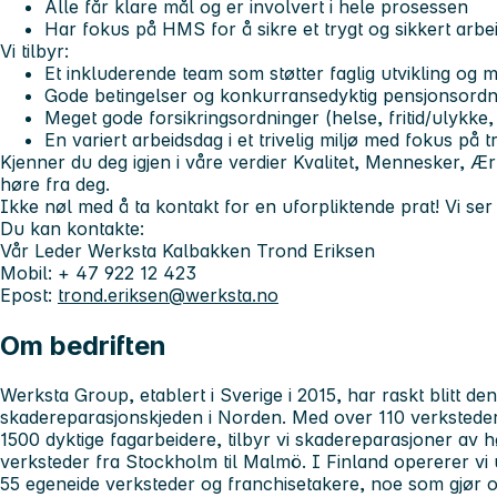
Alle får klare mål og er involvert i hele prosessen
Har fokus på HMS for å sikre et trygt og sikkert arbe
Vi tilbyr:
Et inkluderende team som støtter faglig utvikling og
Gode betingelser og konkurransedyktig pensjonsordn
Meget gode forsikringsordninger (helse, fritid/ulykke,
En variert arbeidsdag i et trivelig miljø med fokus på 
Kjenner du deg igjen i våre verdier
Kvalitet, Mennesker, Ær
høre fra deg.
Ikke nøl med å ta kontakt for en uforpliktende prat! Vi ser 
Du kan kontakte:
Vår Leder Werksta Kalbakken Trond Eriksen
Mobil: + 47 922 12 423
Epost:
trond.eriksen@werksta.no
Om bedriften
Werksta Group, etablert i Sverige i 2015, har raskt blitt de
skadereparasjonskjeden i Norden. Med over 110 verksteder
1500 dyktige fagarbeidere, tilbyr vi skadereparasjoner av hø
verksteder fra Stockholm til Malmö. I Finland opererer vi
55 egeneide verksteder og franchisetakere, noe som gjør 