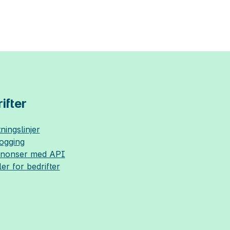
ifter
ningslinjer
logging
nnonser med API
ler for bedrifter