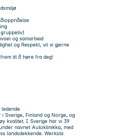
idsmiljø
 måloppnåelse
ing
 gruppeliv)
trivsel og samarbeid
lighet og Respekt
, vil vi gjerne
frem til å høre fra deg!
n ledende
 i Sverige, Finland og Norge, og
y kvalitet. I Sverige har vi 39
 under navnet Autoklinikka, med
oss landsdekkende. Werksta