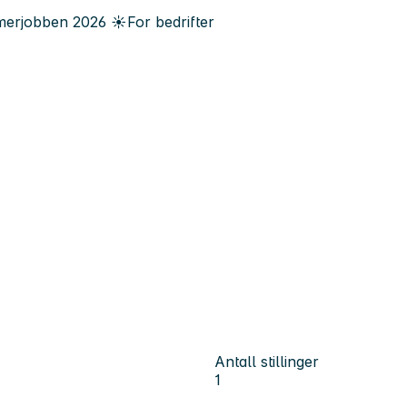
erjobben
2026
☀️
For bedrifter
Antall stillinger
1