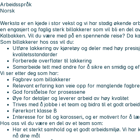
Arbeidsspråk
Norsk
Werksta er en kjede i stor vekst og vi har stadig økende a
en engasjert og faglig sterk billakkerer som vil bli en del a
Kalbakken. Vil du være med på en spennende reise? Da ka
Som billakkerer hos oss vil du:
Utføre lakkering av kjøretøy og deler med høy presisj
kvalitetsstandarder
Forberede overflater til lakkering
Samarbeide tett med andre for å sikre en smidig og eff
Vi ser etter deg som har:
Fagbrev som billakkerer
Relevant erfaring kan veie opp for manglende fagbre
God forståelse for prosessene
Øye for detaljer og leverer arbeid av høy kvalitet
Trives med å jobbe i et team og bidra til et godt arbeid
Førerkort klasse B
Interesse for bil og karosseri, og er motivert for å l
Hos oss vil du være en del av et team som:
Har et sterkt samhold og et godt arbeidsmiljø. Vi ha
nå dine mål