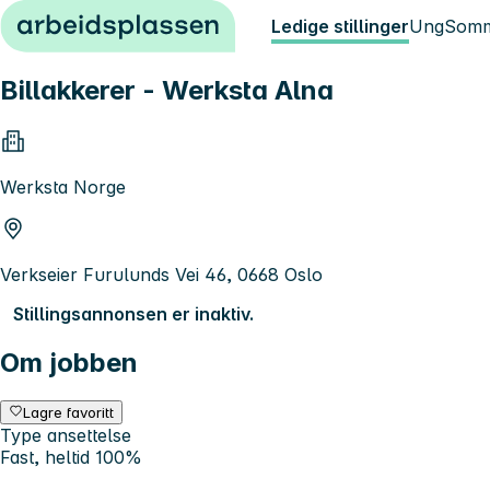
Hopp til innhold
Ledige stillinger
Ung
Somm
Billakkerer - Werksta Alna
Werksta Norge
Verkseier Furulunds Vei 46, 0668 Oslo
Stillingsannonsen er inaktiv.
Om jobben
Lagre favoritt
Type ansettelse
Fast, heltid 100%