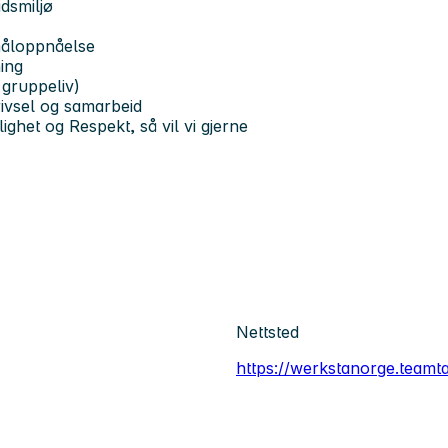
idsmiljø
 måloppnåelse
ing
 gruppeliv)
trivsel og samarbeid
lighet og Respekt
, så vil vi gjerne
Nettsted
https://werkstanorge.teamta