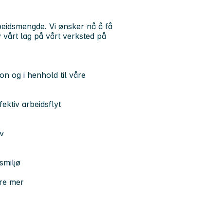
rbeidsmengde. Vi ønsker nå å få
v vårt lag på vårt verksted på
on og i henhold til våre
ektiv arbeidsflyt
v
smiljø
ære mer