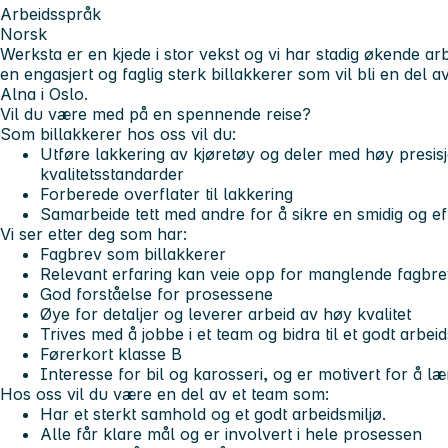
Arbeidsspråk
Norsk
Werksta er en kjede i stor vekst og vi har stadig økende a
en engasjert og faglig sterk billakkerer som vil bli en del a
Alna i Oslo.
Vil du være med på en spennende reise?
Som billakkerer hos oss vil du:
Utføre lakkering av kjøretøy og deler med høy presisj
kvalitetsstandarder
Forberede overflater til lakkering
Samarbeide tett med andre for å sikre en smidig og eff
Vi ser etter deg som har:
Fagbrev som billakkerer
Relevant erfaring kan veie opp for manglende fagbre
God forståelse for prosessene
Øye for detaljer og leverer arbeid av høy kvalitet
Trives med å jobbe i et team og bidra til et godt arbeid
Førerkort klasse B
Interesse for bil og karosseri, og er motivert for å l
Hos oss vil du være en del av et team som:
Har et sterkt samhold og et godt arbeidsmiljø.
Alle får klare mål og er involvert i hele prosessen