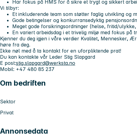
Har fokus på HMS for å sikre et trygt og sikkert arbe
Vi tilbyr:
Et inkluderende team som støtter faglig utvikling og
Gode betingelser og konkurransedyktig pensjonsordn
Meget gode forsikringsordninger (helse, fritid/ulykke,
En variert arbeidsdag i et trivelig miljø med fokus på 
Kjenner du deg igjen i våre verdier
Kvalitet, Mennesker, Ær
høre fra deg.
Ikke nøl med å ta kontakt for en uforpliktende prat!
Du kan kontakte vår Leder
Stig Slapgard
E post:
stig.slapgard@werksta.no
Mobil: +47 480 85 237
Om bedriften
Sektor
Privat
Annonsedata