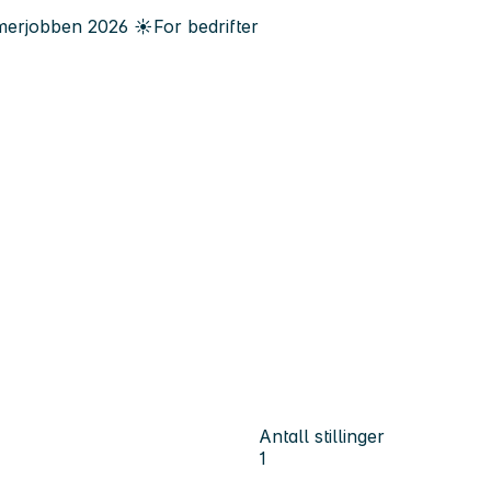
erjobben
2026
☀️
For bedrifter
Antall stillinger
1