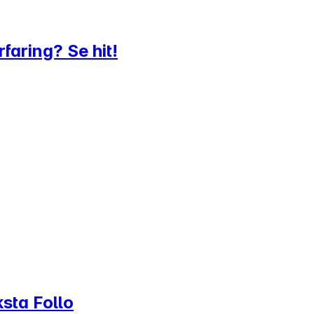
faring? Se hit!
ksta Follo