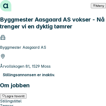
Hopp til innhold
Meny
Byggmester Aasgaard AS vokser - Nå
trenger vi en dyktig tømrer
Byggmester Aasgaard AS
Årvollskogen 81, 1529 Moss
Stillingsannonsen er inaktiv.
Om jobben
Lagre favoritt
Stillingstittel
Tømrer