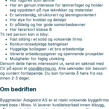
Har fagbrev som tømrer
Har en genuin interesse for tømrerfaget og holder
seg oppdatert på nye teknikker og materialer
Er selvstendig, strukturert og løsningsorientert
Har øye for kvalitet og detaljer
Er pålitelig og har gode samarbeidsevner
Har førerkort klasse B
Til rett person kan vi tilby:
Fast stilling i et solid og voksende firma
Konkurransedyktige betingelser
Hyggelige kollegaer i et bra arbeidsmiljø
Varierte arbeidsoppgaver og spennende prosjekter
Muligheter for faglig utvikling
Dersom dette høres interessant ut, send en søknad med
CV på epost til
olav@byma.no
. Alle søknader blir besvart
og vurdert fortløpende. Du kan forvente å høre fra oss
innen 2-3 dager.
Om bedriften
Byggmester Aasgaard AS er et raskt voksende byggefirma
med base i Moss. Vi leverer kvalitetsarbeid innen tilbygg,