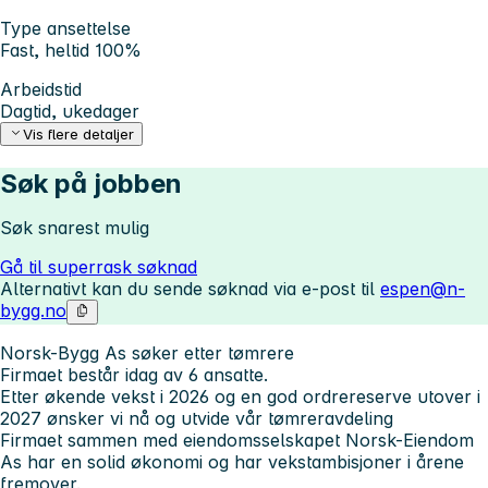
Type ansettelse
Fast, heltid 100%
Arbeidstid
Dagtid, ukedager
Vis flere detaljer
Søk på jobben
Søk snarest mulig
Gå til superrask søknad
Alternativt kan du sende søknad via e-post til
espen@n-
bygg.no
Norsk-Bygg As søker etter tømrere
Firmaet består idag av 6 ansatte.
Etter økende vekst i 2026 og en god ordrereserve utover i
2027 ønsker vi nå og utvide vår tømreravdeling
Firmaet sammen med eiendomsselskapet Norsk-Eiendom
As har en solid økonomi og har vekstambisjoner i årene
fremover.