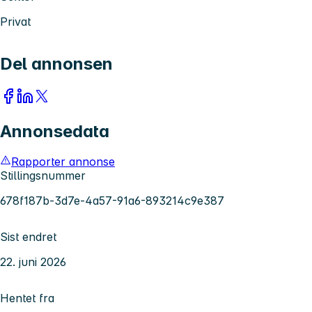
Privat
Del annonsen
Annonsedata
Rapporter annonse
Stillingsnummer
678f187b-3d7e-4a57-91a6-893214c9e387
Sist endret
22. juni 2026
Hentet fra