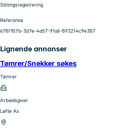
Stillingsregistrering
Referanse
678f187b-3d7e-4a57-91a6-893214c9e387
Lignende annonser
Tømrer/Snekker søkes
Tømrer
Arbeidsgiver
Løfte As