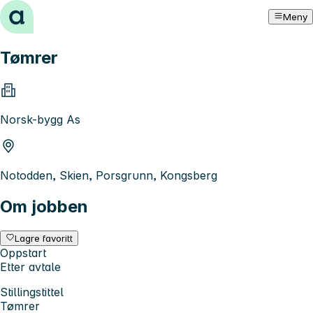
Hopp til innhold
Meny
Tømrer
Norsk-bygg As
Notodden, Skien, Porsgrunn, Kongsberg
Om jobben
Lagre favoritt
Oppstart
Etter avtale
Stillingstittel
Tømrer