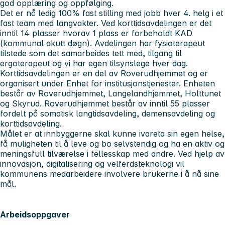
god opplæring og oppfølging.
Det er nå ledig 100% fast stilling med jobb hver 4. helg i et
fast team med langvakter. Ved korttidsavdelingen er det
inntil 14 plasser hvorav 1 plass er forbeholdt KAD
(kommunal akutt døgn). Avdelingen har fysioterapeut
tilstede som det samarbeides tett med, tilgang til
ergoterapeut og vi har egen tilsynslege hver dag.
Korttidsavdelingen er en del av Roverudhjemmet og er
organisert under Enhet for institusjonstjenester. Enheten
består av Roverudhjemmet, Langelandhjemmet, Holttunet
og Skyrud. Roverudhjemmet består av inntil 55 plasser
fordelt på somatisk langtidsavdeling, demensavdeling og
korttidsavdeling.
Målet er at innbyggerne skal kunne ivareta sin egen helse,
få muligheten til å leve og bo selvstendig og ha en aktiv og
meningsfull tilværelse i fellesskap med andre. Ved hjelp av
innovasjon, digitalisering og velferdsteknologi vil
kommunens medarbeidere involvere brukerne i å nå sine
mål.
Arbeidsoppgaver