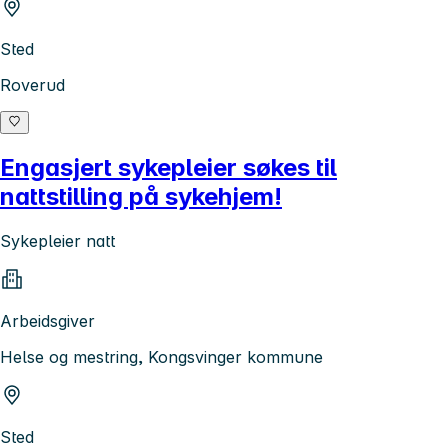
Sted
Roverud
Engasjert sykepleier søkes til
nattstilling på sykehjem!
Sykepleier natt
Arbeidsgiver
Helse og mestring, Kongsvinger kommune
Sted