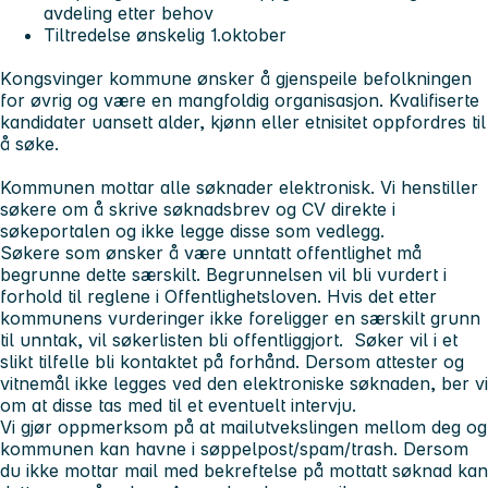
avdeling etter behov
Tiltredelse ønskelig 1.oktober
K
ongsvinger kommune ønsker å gjenspeile befolkningen
for øvrig og være en mangfoldig organisasjon. Kvalifiserte
kandidater uansett alder, kjønn eller etnisitet oppfordres til
å søke.
Kommunen mottar alle søknader elektronisk. Vi henstiller
søkere om å skrive søknadsbrev og CV direkte i
søkeportalen og ikke legge disse som vedlegg.
Søkere som ønsker å være unntatt offentlighet må
begrunne dette særskilt. Begrunnelsen vil bli vurdert i
forhold til reglene i Offentlighetsloven. Hvis det etter
kommunens vurderinger ikke foreligger en særskilt grunn
til unntak, vil søkerlisten bli offentliggjort. Søker vil i et
slikt tilfelle bli kontaktet på forhånd. Dersom attester og
vitnemål ikke legges ved den elektroniske søknaden, ber vi
om at disse tas med til et eventuelt intervju.
Vi gjør oppmerksom på at mailutvekslingen mellom deg og
kommunen kan havne i søppelpost/spam/trash. Dersom
du ikke mottar mail med bekreftelse på mottatt søknad kan