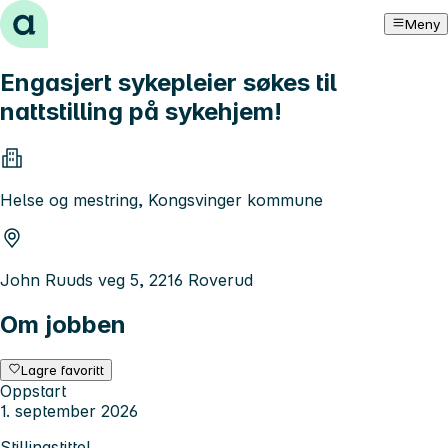
Hopp til innhold
Meny
Engasjert sykepleier søkes til
nattstilling på sykehjem!
Helse og mestring, Kongsvinger kommune
John Ruuds veg 5, 2216 Roverud
Om jobben
Lagre favoritt
Oppstart
1. september 2026
Stillingstittel