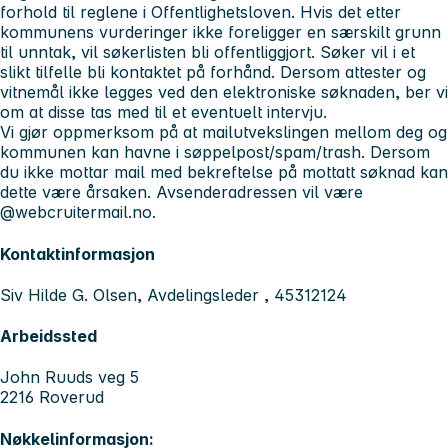
forhold til reglene i Offentlighetsloven. Hvis det etter
kommunens vurderinger ikke foreligger en særskilt grunn
til unntak, vil søkerlisten bli offentliggjort. Søker vil i et
slikt tilfelle bli kontaktet på forhånd. Dersom attester og
vitnemål ikke legges ved den elektroniske søknaden, ber vi
om at disse tas med til et eventuelt intervju.
Vi gjør oppmerksom på at mailutvekslingen mellom deg og
kommunen kan havne i søppelpost/spam/trash. Dersom
du ikke mottar mail med bekreftelse på mottatt søknad kan
dette være årsaken. Avsenderadressen vil være
@webcruitermail.no.
Kontaktinformasjon
Siv Hilde G. Olsen, Avdelingsleder , 45312124
Arbeidssted
John Ruuds veg 5
2216 Roverud
Nøkkelinformasjon: