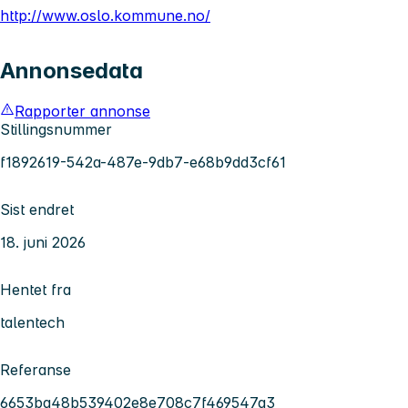
http://www.oslo.kommune.no/
Annonsedata
Rapporter annonse
Stillingsnummer
f1892619-542a-487e-9db7-e68b9dd3cf61
Sist endret
18. juni 2026
Hentet fra
talentech
Referanse
6653ba48b539402e8e708c7f469547a3