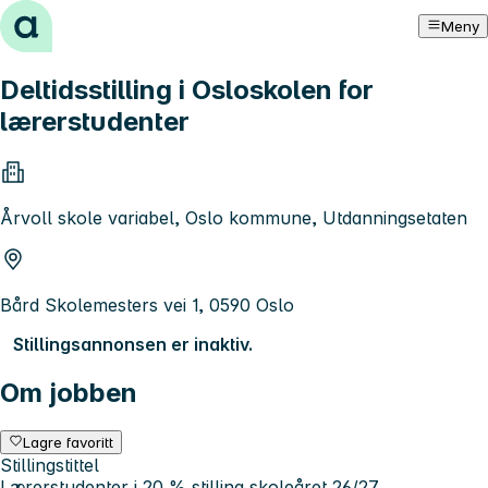
Hopp til innhold
Meny
Deltidsstilling i Osloskolen for
lærerstudenter
Årvoll skole variabel, Oslo kommune, Utdanningsetaten
Bård Skolemesters vei 1, 0590 Oslo
Stillingsannonsen er inaktiv.
Om jobben
Lagre favoritt
Stillingstittel
Lærerstudenter i 20 % stilling skoleåret 26/27