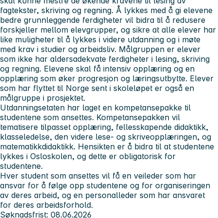
skal kunne mestre de økende kravene til lesing av
fagtekster, skriving og regning. Å lykkes med å gi elevene
bedre grunnleggende ferdigheter vil bidra til å redusere
forskjeller mellom elevgrupper, og sikre at alle elever har
like muligheter til å lykkes i videre utdanning og i møte
med krav i studier og arbeidsliv. Målgruppen er elever
som ikke har aldersadekvate ferdigheter i lesing, skriving
og regning. Elevene skal få intensiv opplæring og en
opplæring som øker progresjon og læringsutbytte. Elever
som har flyttet til Norge sent i skoleløpet er også en
målgruppe i prosjektet.
Utdanningsetaten har laget en kompetansepakke til
studentene som ansettes. Kompetansepakken vil
tematisere tilpasset opplæring, fellesskapende didaktikk,
klasseledelse, den videre lese- og skriveopplæringen, og
matematikkdidaktikk. Hensikten er å bidra til at studentene
lykkes i Osloskolen, og dette er obligatorisk for
studentene.
Hver student som ansettes vil få en veileder som har
ansvar for å følge opp studentene og for organiseringen
av deres arbeid, og en personalleder som har ansvaret
for deres arbeidsforhold.
Søknadsfrist: 08.06.2026