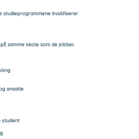
e studieprogrammene kvalifiserer
is på samme skole som de jobber.
kling
og ansatte
e student
ng