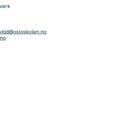
everk
ystad@osloskolen.no
.no