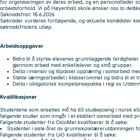
for organiseringen av deres arbeid, og en personalleder s
arbeidsforhold. Vi på Høyenhall skole ønsker oss to dedike
Søknadsfrist: 18.6.2026
Søknader vurderes fortløpende, og aktuelle kandidater kan t
søknadsfristens utløp.
Arbeidsoppgaver
Bidra til å styrke elevenes grunnleggende ferdigheter i
gjennom arbeid med enkeltelever og små grupper.
Delta i intensiv og tilpasset opplæring i samarbeid me
Støtte læringsarbeidet i klasserommet og bidra til et t
Delta i obligatorisk kompetansepakke i regi av Utdann
Kvalifikasjoner
Studentene som ansettes må ha 60 studiepoeng i norsk elle
følgende studier som inngår i et etablert samarbeid med pro
Følgende studenter fra OsloMet kvalifiserer til å søke:
Studenter i siste året av grunnskolelærerutdanningen for
Følgende studenter fra UiO kvalifiserer til å søke: