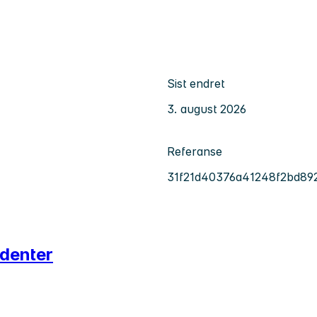
Sist endret
3. august 2026
Referanse
31f21d40376a41248f2bd89
udenter