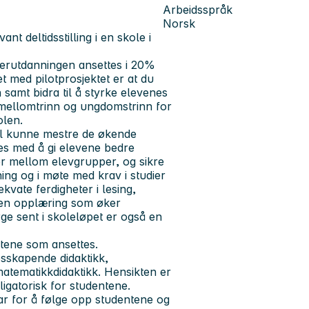
Arbeidsspråk
Norsk
t deltidsstilling i en skole i
rerutdanningen ansettes i 20%
t med pilotprosjektet er at du
 samt bidra til å styrke elevenes
å mellomtrinn og ungdomstrinn for
olen.
al kunne mestre de økende
kkes med å gi elevene bedre
ler mellom elevgrupper, og sikre
nning og i møte med krav i studier
vate ferdigheter i lesing,
g en opplæring som øker
rge sent i skoleløpet er også en
tene som ansettes.
esskapende didaktikk,
matematikkdidaktikk. Hensikten er
bligatorisk for studentene.
ar for å følge opp studentene og