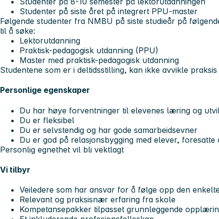
Studenter på 8-10 semester på lektorutdanningen
Studenter på siste året på integrert PPU-master
Følgende studenter fra NMBU på siste studieår på følgend
til å søke:
Lektorutdanning
Praktisk-pedagogisk utdanning (PPU)
Master med praktisk-pedagogisk utdanning
Studentene som er i deltidsstilling, kan ikke avvikle praks
Personlige egenskaper
Du har høye forventninger til elevenes læring og utvi
Du er fleksibel
Du er selvstendig og har gode samarbeidsevner
Du er god på relasjonsbygging med elever, foresatte 
Personlig egnethet vil bli vektlagt
Vi tilbyr
Veiledere som har ansvar for å følge opp den enkelt
Relevant og praksisnær erfaring fra skole
Kompetansepakker tilpasset grunnleggende opplæri