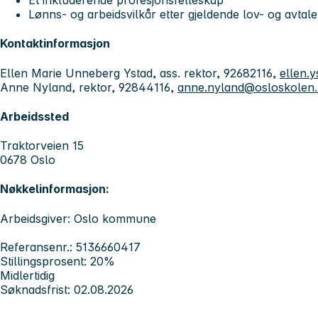
Et inkluderende profesjonsfelleskap
Lønns- og arbeidsvilkår etter gjeldende lov- og avtal
Kontaktinformasjon
Ellen Marie Unneberg Ystad, ass. rektor, 92682116,
ellen.
Anne Nyland, rektor, 92844116,
anne.nyland@osloskolen
Arbeidssted
Traktorveien 15
0678 Oslo
Nøkkelinformasjon:
Arbeidsgiver: Oslo kommune
Referansenr.: 5136660417
Stillingsprosent: 20%
Midlertidig
Søknadsfrist: 02.08.2026