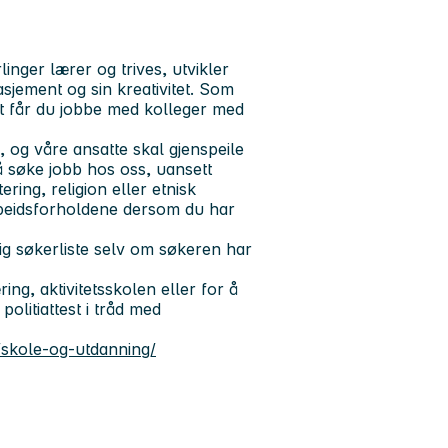
inger lærer og trives, utvikler
gasjement og sin kreativitet. Som
t får du jobbe med kolleger med
og våre ansatte skal gjenspeile
 å søke jobb hos oss, uansett
ering, religion eller etnisk
rbeidsforholdene dersom du har
ig søkerliste selv om søkeren har
ng, aktivitetsskolen eller for å
politiattest i tråd med
skole-og-utdanning/