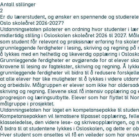
Antall stillinger
2
Er du lærerstudent, og ønsker en spennende og studierelevan
Oslo skoleåret 2026-2027?
Utdanningsetaten piloterer en ordning hvor studenter i læ
midlertidig stilling i Osloskolen skoleåret 2026 til 2027.
Måle
som student får relevant og praksisnær erfaring fra skolen
grunnleggende ferdigheter i lesing, skriving og regning p
å lykkes med en helhetlig og likeverdig opplæring i Oslosk
Grunnleggende ferdigheter er avgjørende for at elever sk
kravene til lesing av fagtekster, skriving og regning. Å ly
grunnleggende ferdigheter vil bidra til å redusere forskjel
at alle elever har like muligheter til å lykkes i videre utda
og arbeidsliv. Målgruppen er elever som ikke har aldersadek
skriving og regning. Elevene skal få intensiv opplæring o
progresjon og læringsutbytte. Elever som har flyttet til No
målgruppe i prosjektet.
Utdanningsetaten har laget en kompetansepakke til studen
Kompetansepakken vil tematisere tilpasset opplæring, fell
klasseledelse, den videre lese- og skriveopplæringen, og 
å bidra til at studentene lykkes i Osloskolen, og dette er o
Hver student som ansettes vil få en veileder som har ansv