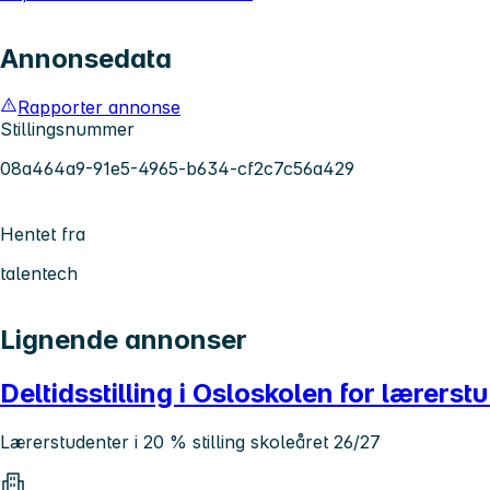
Annonsedata
Rapporter annonse
Stillingsnummer
08a464a9-91e5-4965-b634-cf2c7c56a429
Hentet fra
talentech
Lignende annonser
Deltidsstilling i Osloskolen for lærerst
Lærerstudenter i 20 % stilling skoleåret 26/27