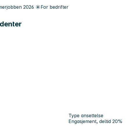
erjobben
2026
☀️
For bedrifter
udenter
Type ansettelse
Engasjement, deltid 20%