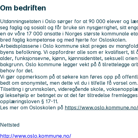
Om bedriften
Utdanningsetaten i Oslo sørger for at 90 000 elever og lærl
seg faglig og sosialt og får bruke sin nysgjerrighet, sitt en
en av våre 17 000 ansatte i Norges største kommunale eta
bred faglig kompetanse og med hjerte for Osloskolen.
Arbeidsplassene i Oslo kommune skal preges av mangfold, 
byens befolkning. Vi oppfordrer alle som er kvalifisert, til
alder, funksjonsevne, kjønn, kjønnsidentitet, seksuell orient
bakgrunn. Oslo kommune legger vekt på å tilrettelegge a
behov for det.
Vi gjør oppmerksom på at søkere kan føres opp på offentl
bedt om anonymitet, men dette vil du i tilfelle få varsel om.
Tilsetting i grunnskolen, videregående skole, voksenopplæri
gi leksehjelp er betinget av at det før tiltredelse fremlegges 
opplæringsloven § 17-11.
Les mer om Osloskolen på
https://www.oslo.kommune.no/
Nettsted
http://www.oslo.kommune.no/